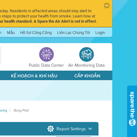
sday. Residents in affected areas should stay alert to
 steps to protect your health from smoke. Learn how at
r health standard. A Spare the Air Alert is not in effect.
m
Mẫu
Hồ Sơ Công Cộng
Liên Lạc Chúng Tôi
Login
Public Data Center
Air Monitoring Data
KẾ HOẠCH & KHÍ HẬU
CẤP KHOẢN
oring
Bùng Phát
Report Settings