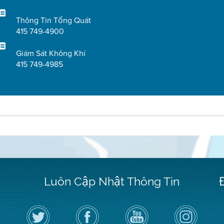
Thông Tin Tổng Quát
415 749-4900
Giám Sát Không Khí
415 749-4985
Luôn Cập Nhật Thông Tin
Hãy
Truy
Kênh
Air
theo
cập
YouTube
District
dõi
Trang
của
on