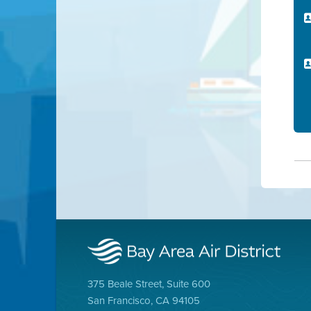
375 Beale Street, Suite 600
San Francisco, CA 94105