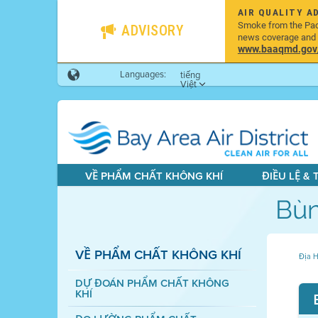
AIR QUALITY A
Smoke from the Pacif
ADVISORY
news coverage and h
www.baaqmd.gov/w
Languages:
tiếng
Việt
VỀ PHẨM CHẤT KHÔNG KHÍ
ĐIỀU LỆ &
Bùn
VỀ PHẨM CHẤT KHÔNG KHÍ
Địa H
DỰ ĐOÁN PHẨM CHẤT KHÔNG
KHÍ