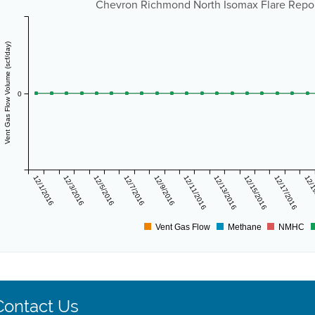
Chevron Richmond North Isomax Flare Report 
Vent Gas Flow Volume (scf/day)
0
12/1/2016
12/3/2016
12/5/2016
12/7/2016
12/9/2016
12/11/2016
12/13/2016
12/15/2016
12/17/2016
12/1
Vent Gas Flow
Methane
NMHC
Contact Us