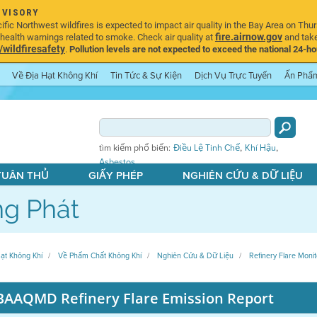
DVISORY
ic Northwest wildfires is expected to impact air quality in the Bay Area on Thur
fire.airnow.gov
ealth warnings related to smoke. Check air quality at
and take
ildfiresafety
.
Pollution levels are not expected to exceed the national 24-hou
Về Địa Hạt Không Khí
Tin Tức & Sự Kiện
Dịch Vụ Trực Tuyến
Ấn Phẩ
,
,
tìm kiếm phổ biến:
Điều Lệ Tinh Chế
Khí Hậu
Asbestos
 TUÂN THỦ
GIẤY PHÉP
NGHIÊN CỨU & DỮ LIỆU
g Phát
ạt Không Khí
Về Phẩm Chất Không Khí
Nghiên Cứu & Dữ Liệu
Refinery Flare Monit
BAAQMD Refinery Flare Emission Report