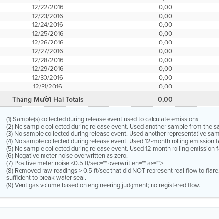
12/22/2016
0,00
12/23/2016
0,00
12/24/2016
0,00
12/25/2016
0,00
12/26/2016
0,00
12/27/2016
0,00
12/28/2016
0,00
12/29/2016
0,00
12/30/2016
0,00
12/31/2016
0,00
Tháng Mười Hai Totals
0,00
(1) Sample(s) collected during release event used to calculate emissions
(2) No sample collected during release event. Used another sample from the 
(3) No sample collected during release event. Used another representative s
(4) No sample collected during release event. Used 12-month rolling emission 
(5) No sample collected during release event. Used 12-month rolling emission f
(6) Negative meter noise overwritten as zero.
(7) Positive meter noise <0.5 ft/sec="" overwritten="" as="">
(8) Removed raw readings > 0.5 ft/sec that did NOT represent real flow to flar
sufficient to break water seal.
(9) Vent gas volume based on engineering judgment; no registered flow.