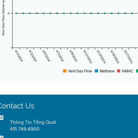
Vent Gas Flow Volume (scf/day)
0
4/1/2024
4/3/2024
4/5/2024
4/7/2024
4/9/2024
4/11/2024
4/13/2024
4/15/2024
4/17/2024
Vent Gas Flow
Methane
NMHC
Contact Us
Thông Tin Tổng Quát
415 749-4900