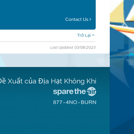
Contact Us
Trở Lại
Last Updated: 03/08/2023
Đề Xuất của Địa Hạt Không Khí
Đến
Trang
Đến
Mạng
Trang
Spare
Mạng
The
8774
Air
No
(Bảo
Burn