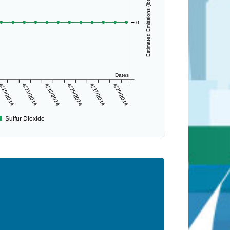
Estimated Emissions (lbs/day)
0
Dates
4/19/2024
4/21/2024
4/23/2024
4/25/2024
4/27/2024
4/29/2024
Sulfur Dioxide