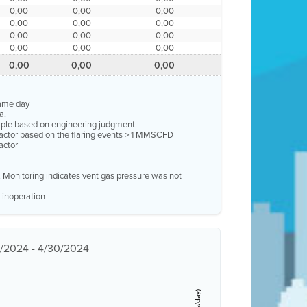
0,00
0,00
0,00
0,00
0,00
0,00
0,00
0,00
0,00
0,00
0,00
0,00
0,00
0,00
0,00
same day
a.
ample based on engineering judgment.
factor based on the flaring events > 1 MMSCFD
actor
e. Monitoring indicates vent gas pressure was not
 inoperation
1/2024 - 4/30/2024