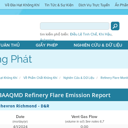
Về Địa Hạt Không Khí
Tin Tức & Sự Kiện
Dịch Vụ Trực Tuyến
Ấn Phẩ
,
,
tìm kiếm phổ biến:
Điều Lệ Tinh Chế
Khí Hậu
Asbestos
 TUÂN THỦ
GIẤY PHÉP
NGHIÊN CỨU & DỮ LIỆU
g Phát
ạt Không Khí
Về Phẩm Chất Không Khí
Nghiên Cứu & Dữ Liệu
Refinery Flare Monit
BAAQMD Refinery Flare Emission Report
Chevron Richmond - D&R
Date
Vent Gas Flow
(mo/day/yr)
(volume in scf)
See notes 6,7
4/1/2024
0,00