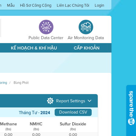
m
Mẫu
Hồ Sơ Công Cộng
Liên Lạc Chúng Tôi
Login
Public Data Center
Air Monitoring Data
KẾ HOẠCH & KHÍ HẬU
CẤP KHOẢN
oring
Bùng Phát
Report Settings
Download CSV
Tháng Tư -
2024
Methane
NMHC
Sulfur Dioxide
(lbs)
(lbs)
(lbs)
0,00
0,00
0,00