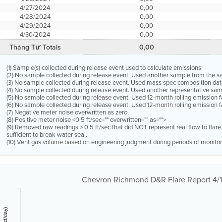
4/27/2024
0,00
4/28/2024
0,00
4/29/2024
0,00
4/30/2024
0,00
Tháng Tư Totals
0,00
(1) Sample(s) collected during release event used to calculate emissions
(2) No sample collected during release event. Used another sample from the 
(3) No sample collected during release event. Used mass spec composition dat
(4) No sample collected during release event. Used another representative s
(5) No sample collected during release event. Used 12-month rolling emission 
(6) No sample collected during release event. Used 12-month rolling emission f
(7) Negative meter noise overwritten as zero.
(8) Positive meter noise <0.5 ft/sec="" overwritten="" as="">
(9) Removed raw readings > 0.5 ft/sec that did NOT represent real flow to flar
sufficient to break water seal.
(10) Vent gas volume based on engineering judgment during periods of monitor
Chevron Richmond D&R Flare Report 4/