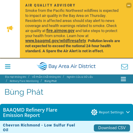
AIR QUALITY ADVISORY
Smoke from the Pacific Northwest wildfires is expected
to impact air quality in the Bay Area on Thursday.
Residents in affected areas should stay alert to news
coverage and health warnings related to smoke. Check
fire.airnow.gov
air quality at
and take steps to protect
your health from smoke. Learn how at
www.baaqmd.gov/wildfiresafety
.
Pollution levels are
not expected to exceed the national 24-hour health
standard. A Spare the Air Alert is not in effect.
Địa Hạt Không Khí
Về Phẩm Chất Không Khí
Nghiên Cứu & Dữ Liệu
Refinery Flare Monitoring
Bùng Phát
Bùng Phát
BAAQMD Refinery Flare
Report Settings
Emission Report
Chevron Richmond - Low Sulfur Fuel
Download CSV
Oil