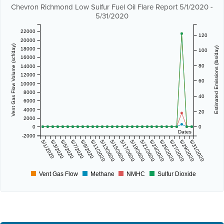
Chevron Richmond Low Sulfur Fuel Oil Flare Report 5/1/2020 -
5/31/2020
22000
120
20000
Vent Gas Flow Volume (scf/day)
Estimated Emissions (lbs/day)
18000
100
16000
80
14000
12000
60
10000
8000
40
6000
4000
20
2000
0
0
Dates
-2000
5/1/2020
5/3/2020
5/5/2020
5/7/2020
5/9/2020
5/11/2020
5/13/2020
5/15/2020
5/17/2020
5/19/2020
5/21/2020
5/23/2020
5/25/2020
5/27/2020
5/29/2020
5/31/2020
Vent Gas Flow
Methane
NMHC
Sulfur Dioxide