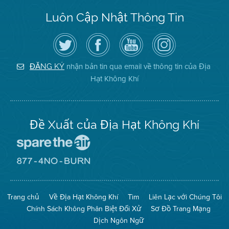
Luôn Cập Nhật Thông Tin
Hãy
Truy
Kênh
Air
theo
cập
YouTube
District
dõi
Trang
của
on
Địa
Facebook
Địa
Instagram
Hạt
của
Hạt
nhận bản tin qua email về thông tin của Địa
ĐĂNG KÝ
Không
Địa
Không
Hạt Không Khí
Khí
Hạt
Khí
trên
Twitter
Đề Xuất của Địa Hạt Không Khí
Đến
Trang
Mạng
Đến
Spare
Trang
The
Mạng
Air
8774
Trang chủ
Về Địa Hạt Không Khí
Tìm
Liên Lạc với Chúng Tôi
(Bảo
No
Toàn
Burn
Chính Sách Không Phân Biệt Đối Xử
Sơ Đồ Trang Mạng
Không
(Không
Khí)
Đốt)
Dịch Ngôn Ngữ