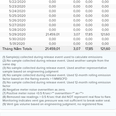
5/22/2020
0,00
0,00
0,00
0,00
5/23/2020
0,00
0,00
0,00
0,00
5/24/2020
0,00
0,00
0,00
0,00
5/25/2020
0,00
0,00
0,00
0,00
5/26/2020
0,00
0,00
0,00
0,00
5/27/2020
0,00
0,00
0,00
0,00
5/28/2020
0,00
0,00
0,00
0,00
5/29/2020
21.459,01
3,07
17,85
121,60
5/30/2020
0,00
0,00
0,00
0,00
5/31/2020
0,00
0,00
0,00
0,00
Tháng Năm Totals
21.459,01
3,07
17,85
121,60
(1) Sample(s) collected during release event used to calculate emissions
(2) No sample collected during release event. Used another sample from the
same day
(3) No sample collected during release event. Used another representative
sample based on engineering judgment
(4) No sample collected during release event. Used 12-month rolling emission
factor based on the flaring events > 1 MMSCFD
(5) No sample collected during release event. Used 12-month rolling emission
factor
(6) Negative meter noise overwritten as zero.
(7) Positive meter noise <0.5 ft/sec="" overwritten="" as="">
(8) Removed raw readings > 0.5 ft/sec that did NOT represent real flow to flare.
Monitoring indicates vent gas pressure was not sufficient to break water seal.
(9) Vent gas volume based on engineering judgment; no registered flow.