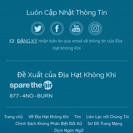
Luôn Cập Nhật Thông Tin
Hãy
Truy
Kênh
Air
theo
cập
YouTube
District
dõi
Trang
của
on
Địa
Facebook
Địa
Instagram
Hạt
của
Hạt
nhận bản tin qua email về thông tin của Địa
ĐĂNG KÝ
Không
Địa
Không
Hạt Không Khí
Khí
Hạt
Khí
trên
Twitter
Đề Xuất của Địa Hạt Không Khí
Đến
Trang
Mạng
Đến
Spare
Trang
The
Mạng
Air
8774
Trang chủ
Về Địa Hạt Không Khí
Tìm
Liên Lạc với Chúng Tôi
(Bảo
No
Toàn
Burn
Chính Sách Không Phân Biệt Đối Xử
Sơ Đồ Trang Mạng
Không
(Không
Khí)
Đốt)
Dịch Ngôn Ngữ