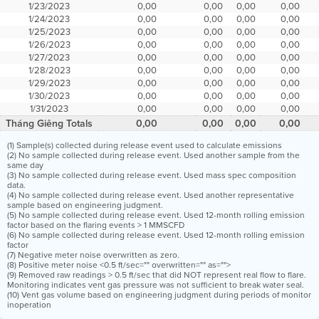
1/23/2023
0,00
0,00
0,00
0,00
1/24/2023
0,00
0,00
0,00
0,00
1/25/2023
0,00
0,00
0,00
0,00
1/26/2023
0,00
0,00
0,00
0,00
1/27/2023
0,00
0,00
0,00
0,00
1/28/2023
0,00
0,00
0,00
0,00
1/29/2023
0,00
0,00
0,00
0,00
1/30/2023
0,00
0,00
0,00
0,00
1/31/2023
0,00
0,00
0,00
0,00
Tháng Giêng Totals
0,00
0,00
0,00
0,00
(1) Sample(s) collected during release event used to calculate emissions
(2) No sample collected during release event. Used another sample from the
same day
(3) No sample collected during release event. Used mass spec composition
data.
(4) No sample collected during release event. Used another representative
sample based on engineering judgment.
(5) No sample collected during release event. Used 12-month rolling emission
factor based on the flaring events > 1 MMSCFD
(6) No sample collected during release event. Used 12-month rolling emission
factor
(7) Negative meter noise overwritten as zero.
(8) Positive meter noise <0.5 ft/sec="" overwritten="" as="">
(9) Removed raw readings > 0.5 ft/sec that did NOT represent real flow to flare.
Monitoring indicates vent gas pressure was not sufficient to break water seal.
(10) Vent gas volume based on engineering judgment during periods of monitor
inoperation