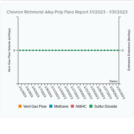
Chevron Richmond Alky-Poly Flare Report 1/1/2023 - 1/31/2023
Vent Gas Flow Volume (scf/day)
Estimated Emissions (lbs/day)
0
0
Dates
1/1/2023
1/3/2023
1/5/2023
1/7/2023
1/9/2023
1/11/2023
1/13/2023
1/15/2023
1/17/2023
1/19/2023
1/21/2023
1/23/2023
1/25/2023
1/27/2023
1/29/2023
1/31/2023
Vent Gas Flow
Methane
NMHC
Sulfur Dioxide