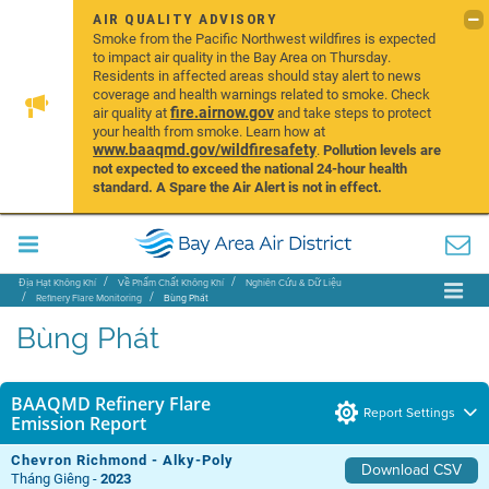
AIR QUALITY ADVISORY
Smoke from the Pacific Northwest wildfires is expected
to impact air quality in the Bay Area on Thursday.
Residents in affected areas should stay alert to news
coverage and health warnings related to smoke. Check
fire.airnow.gov
air quality at
and take steps to protect
your health from smoke. Learn how at
www.baaqmd.gov/wildfiresafety
.
Pollution levels are
not expected to exceed the national 24-hour health
standard. A Spare the Air Alert is not in effect.
Địa Hạt Không Khí
Về Phẩm Chất Không Khí
Nghiên Cứu & Dữ Liệu
Refinery Flare Monitoring
Bùng Phát
Bùng Phát
BAAQMD Refinery Flare
Report Settings
Emission Report
Chevron Richmond - Alky-Poly
Download CSV
Tháng Giêng -
2023