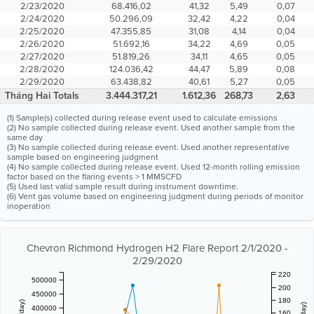
2/23/2020
68.416,02
41,32
5,49
0,07
2/24/2020
50.296,09
32,42
4,22
0,04
2/25/2020
47.355,85
31,08
4,14
0,04
2/26/2020
51.692,16
34,22
4,69
0,05
2/27/2020
51.819,26
34,11
4,65
0,05
2/28/2020
124.036,42
44,47
5,89
0,08
2/29/2020
63.438,82
40,61
5,27
0,05
Tháng Hai Totals
3.444.317,21
1.612,36
268,73
2,63
(1) Sample(s) collected during release event used to calculate emissions
(2) No sample collected during release event. Used another sample from the
same day
(3) No sample collected during release event. Used another representative
sample based on engineering judgment
(4) No sample collected during release event. Used 12-month rolling emission
factor based on the flaring events > 1 MMSCFD
(5) Used last valid sample result during instrument downtime.
(6) Vent gas volume based on engineering judgment during periods of monitor
inoperation
Chevron Richmond Hydrogen H2 Flare Report 2/1/2020 -
2/29/2020
220
500000
200
450000
180
400000
160