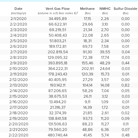
Date
Vent Gas Flow
Methane
NMHC
Sulfur Dioxide
(mo/day/yr)
(volume in scf)
(lbs)
(lbs)
(lbs)
See notes 6,7
2/1/2020
34.495,89
17,15
2,26
0,00
2/2/2020
66.622,91
29,66
3,10
0,00
2/3/2020
69.219,51
21,34
2,70
0,00
2/4/2020
50.408,43
22,08
2,65
0,00
2/5/2020
51.803,21
18,31
2,34
0,00
2/6/2020
189.172,81
69,73
7,58
0,01
2/7/2020
202.819,54
91,30
39,55
0,04
2/8/2020
129.095,32
72,38
17,74
0,03
2/9/2020
393.895,18
155,46
48,29
0,44
2/10/2020
364.222,31
202,91
24,64
0,03
2/11/2020
178.243,43
120,39
15,73
0,01
2/12/2020
40.405,95
27,29
3,57
0,00
2/13/2020
193.142,11
104,14
14,08
0,82
2/14/2020
87.206,65
58,26
7,04
0,05
2/15/2020
38.675,53
26,11
3,12
0,03
2/16/2020
13.494,20
9,11
1,09
0,01
2/17/2020
21.316,37
14,39
1,72
0,01
2/18/2020
32.374,39
21,85
2,61
0,02
2/19/2020
138.841,58
93,73
11,20
0,09
2/20/2020
131.506,63
88,23
11,27
0,11
2/21/2020
79.560,20
48,86
6,36
0,07
2/22/2020
480.740,44
41,45
5,74
0,48