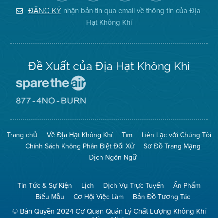
Địa
Facebook
Địa
Instagram
Hạt
của
Hạt
nhận bản tin qua email về thông tin của Địa
ĐĂNG KÝ
Không
Địa
Không
Hạt Không Khí
Khí
Hạt
Khí
trên
Twitter
Đề Xuất của Địa Hạt Không Khí
Đến
Trang
Mạng
Đến
Spare
Trang
The
Mạng
Air
8774
Trang chủ
Về Địa Hạt Không Khí
Tìm
Liên Lạc với Chúng Tôi
(Bảo
No
Toàn
Burn
Chính Sách Không Phân Biệt Đối Xử
Sơ Đồ Trang Mạng
Không
(Không
Khí)
Đốt)
Dịch Ngôn Ngữ
Tin Tức & Sự Kiện
Lịch
Dịch Vụ Trực Tuyến
Ấn Phẩm
Biểu Mẫu
Cơ Hội Việc Làm
Bản Đồ Tương Tác
© Bản Quyền 2024 Cơ Quan Quản Lý Chất Lượng Không Khí