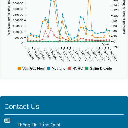
Vent Gas Flow Volume (scf/day)
Estimated Emissions (lbs/day)
350000
140
300000
120
250000
100
200000
80
60
150000
40
100000
20
50000
0
0
Dates
-20
2/1/2020
2/3/2020
2/5/2020
2/7/2020
2/9/2020
2/11/2020
2/13/2020
2/15/2020
2/17/2020
2/19/2020
2/21/2020
2/23/2020
2/25/2020
2/27/2020
2/29/2020
Vent Gas Flow
Methane
NMHC
Sulfur Dioxide
Contact Us
Thông Tin Tổng Quát