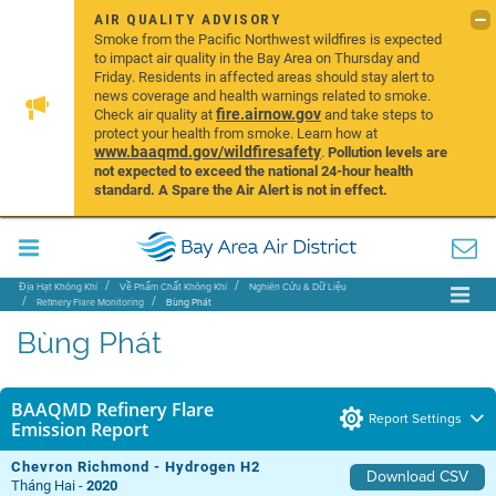
AIR QUALITY ADVISORY
Smoke from the Pacific Northwest wildfires is expected
to impact air quality in the Bay Area on Thursday and
Friday. Residents in affected areas should stay alert to
news coverage and health warnings related to smoke.
fire.airnow.gov
Check air quality at
and take steps to
protect your health from smoke. Learn how at
www.baaqmd.gov/wildfiresafety
.
Pollution levels are
not expected to exceed the national 24-hour health
standard. A Spare the Air Alert is not in effect.
Địa Hạt Không Khí
Về Phẩm Chất Không Khí
Nghiên Cứu & Dữ Liệu
Refinery Flare Monitoring
Bùng Phát
Bùng Phát
BAAQMD Refinery Flare
Report Settings
Emission Report
Chevron Richmond - Hydrogen H2
Download CSV
Tháng Hai -
2020