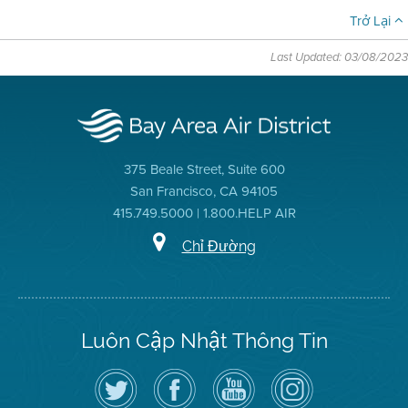
Trở Lại
Last Updated: 03/08/2023
375 Beale Street, Suite 600
San Francisco, CA 94105
415.749.5000 | 1.800.HELP AIR
Chỉ Đường
Luôn Cập Nhật Thông Tin
Hãy
Truy
Kênh
Air
theo
cập
YouTube
District
dõi
Trang
của
on