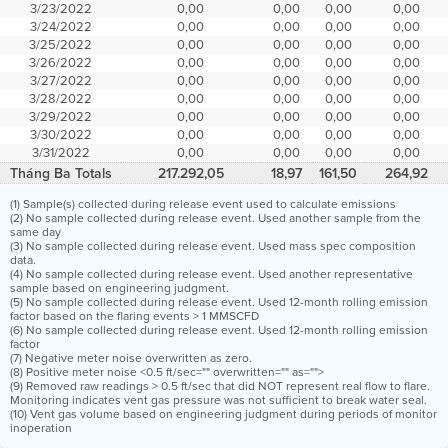
3/23/2022
0,00
0,00
0,00
0,00
3/24/2022
0,00
0,00
0,00
0,00
3/25/2022
0,00
0,00
0,00
0,00
3/26/2022
0,00
0,00
0,00
0,00
3/27/2022
0,00
0,00
0,00
0,00
3/28/2022
0,00
0,00
0,00
0,00
3/29/2022
0,00
0,00
0,00
0,00
3/30/2022
0,00
0,00
0,00
0,00
3/31/2022
0,00
0,00
0,00
0,00
Tháng Ba Totals
217.292,05
18,97
161,50
264,92
(1) Sample(s) collected during release event used to calculate emissions
(2) No sample collected during release event. Used another sample from the
same day
(3) No sample collected during release event. Used mass spec composition
data.
(4) No sample collected during release event. Used another representative
sample based on engineering judgment.
(5) No sample collected during release event. Used 12-month rolling emission
factor based on the flaring events > 1 MMSCFD
(6) No sample collected during release event. Used 12-month rolling emission
factor
(7) Negative meter noise overwritten as zero.
(8) Positive meter noise <0.5 ft/sec="" overwritten="" as="">
(9) Removed raw readings > 0.5 ft/sec that did NOT represent real flow to flare.
Monitoring indicates vent gas pressure was not sufficient to break water seal.
(10) Vent gas volume based on engineering judgment during periods of monitor
inoperation