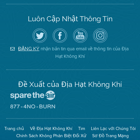
Luôn Cập Nhật Thông Tin
Hãy
Truy
Kênh
Air
theo
cập
YouTube
District
dõi
Trang
của
on
Địa
Facebook
Địa
Instagram
Hạt
của
Hạt
nhận bản tin qua email về thông tin của Địa
ĐĂNG KÝ
Không
Địa
Không
Hạt Không Khí
Khí
Hạt
Khí
trên
Twitter
Đề Xuất của Địa Hạt Không Khí
Đến
Trang
Mạng
Đến
Spare
Trang
The
Mạng
Air
8774
Trang chủ
Về Địa Hạt Không Khí
Tìm
Liên Lạc với Chúng Tôi
(Bảo
No
Toàn
Burn
Chính Sách Không Phân Biệt Đối Xử
Sơ Đồ Trang Mạng
Không
(Không