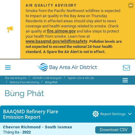
AIR QUALITY ADVISORY
Smoke from the Pacific Northwest wildfires is expected
to impact air quality in the Bay Area on Thursday.
Residents in affected areas should stay alert to news
coverage and health warnings related to smoke. Check
fire.airnow.gov
air quality at
and take steps to protect
your health from smoke. Learn how at
www.baaqmd.gov/wildfiresafety
.
Pollution levels are
not expected to exceed the national 24-hour health
standard. A Spare the Air Alert is not in effect.
Địa Hạt Không Khí
Về Phẩm Chất Không Khí
Nghiên Cứu & Dữ Liệu
Refinery Flare Monitoring
Bùng Phát
Bùng Phát
BAAQMD Refinery Flare
Report Settings
Emission Report
Chevron Richmond - South Isomax
Download CSV
Tháng Ba -
2022