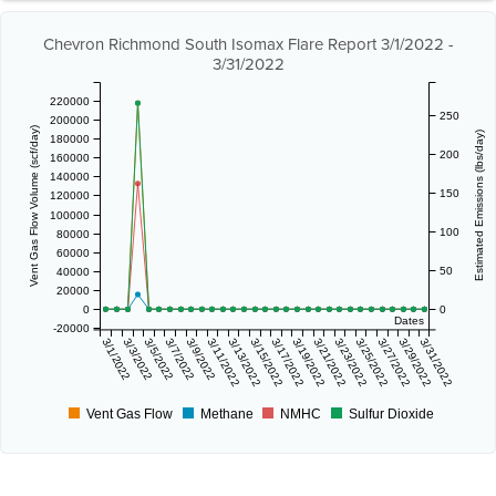
Chevron Richmond South Isomax Flare Report 3/1/2022 -
3/31/2022
220000
250
200000
Vent Gas Flow Volume (scf/day)
Estimated Emissions (lbs/day)
180000
200
160000
140000
150
120000
100000
100
80000
60000
50
40000
20000
0
0
Dates
-20000
3/1/2022
3/3/2022
3/5/2022
3/7/2022
3/9/2022
3/11/2022
3/13/2022
3/15/2022
3/17/2022
3/19/2022
3/21/2022
3/23/2022
3/25/2022
3/27/2022
3/29/2022
3/31/2022
Vent Gas Flow
Methane
NMHC
Sulfur Dioxide