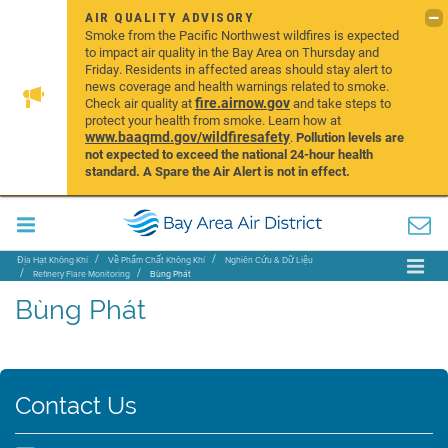
AIR QUALITY ADVISORY
Smoke from the Pacific Northwest wildfires is expected
to impact air quality in the Bay Area on Thursday and
Friday. Residents in affected areas should stay alert to
news coverage and health warnings related to smoke.
fire.airnow.gov
Check air quality at
and take steps to
protect your health from smoke. Learn how at
www.baaqmd.gov/wildfiresafety
.
Pollution levels are
not expected to exceed the national 24-hour health
standard. A Spare the Air Alert is not in effect.
Địa Hạt Không Khí
Về Phẩm Chất Không Khí
Nghiên Cứu & Dữ Liệu
Refinery Flare Monitoring
Bùng Phát
Bùng Phát
Contact Us