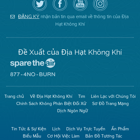
theo
cập
YouTube
District
dõi
Trang
của
on
Địa
Facebook
Địa
Instagram
Hạt
của
Hạt
nhận bản tin qua email về thông tin của Địa
ĐĂNG KÝ
Không
Địa
Không
Hạt Không Khí
Khí
Hạt
Khí
trên
Twitter
Đề Xuất của Địa Hạt Không Khí
Đến
Trang
Mạng
Đến
Spare
Trang
The
Mạng
Air
8774
Trang chủ
Về Địa Hạt Không Khí
Tìm
Liên Lạc với Chúng Tôi
(Bảo
No
Toàn
Burn
Chính Sách Không Phân Biệt Đối Xử
Sơ Đồ Trang Mạng
Không
(Không
Khí)
Đốt)
Dịch Ngôn Ngữ
Tin Tức & Sự Kiện
Lịch
Dịch Vụ Trực Tuyến
Ấn Phẩm
Biểu Mẫu
Cơ Hội Việc Làm
Bản Đồ Tương Tác