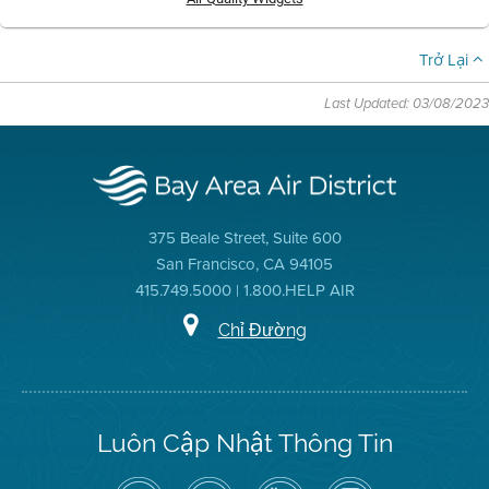
Trở Lại
Last Updated: 03/08/2023
375 Beale Street, Suite 600
San Francisco, CA 94105
415.749.5000 | 1.800.HELP AIR
Chỉ Đường
Luôn Cập Nhật Thông Tin
Hãy
Truy
Kênh
Air