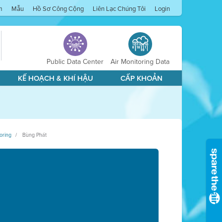
m
Mẫu
Hồ Sơ Công Cộng
Liên Lạc Chúng Tôi
Login
Public Data Center
Air Monitoring Data
KẾ HOẠCH & KHÍ HẬU
CẤP KHOẢN
oring
Bùng Phát