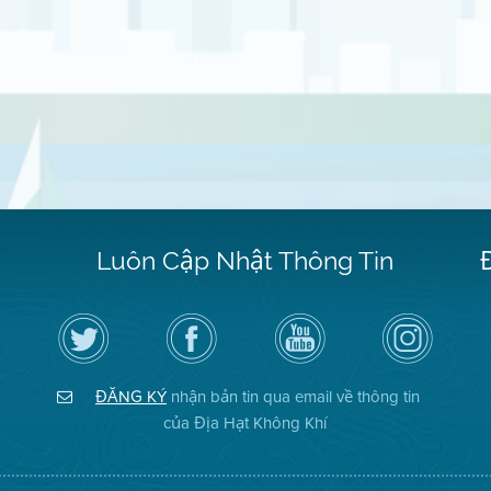
Luôn Cập Nhật Thông Tin
Hãy
Truy
Kênh
Air
theo
cập
YouTube
District
dõi
Trang
của
on
Địa
Facebook
Địa
Instagram
Hạt
của
Hạt
ĐĂNG KÝ
nhận bản tin qua email về thông tin
Không
Địa
Không
Khí
Hạt
Khí
của Địa Hạt Không Khí
trên
Twitter