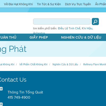
Về Địa Hạt Không Khí
Tin Tức & Sự Kiện
Dịch Vụ Trực Tuyến
Ấn Phẩ
,
,
tìm kiếm phổ biến:
Điều Lệ Tinh Chế
Khí Hậu
Asbestos
 TUÂN THỦ
GIẤY PHÉP
NGHIÊN CỨU & DỮ LIỆU
g Phát
ạt Không Khí
Về Phẩm Chất Không Khí
Nghiên Cứu & Dữ Liệu
Refinery Flare Monit
Contact Us
Thông Tin Tổng Quát
415 749-4900