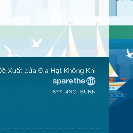
Đề Xuất của Địa Hạt Không Khí
Đến
Trang
Đến
Mạng
Trang
Spare
Mạng
The
8774
Air
No
(Bảo
Burn
Toàn
(Không
Không