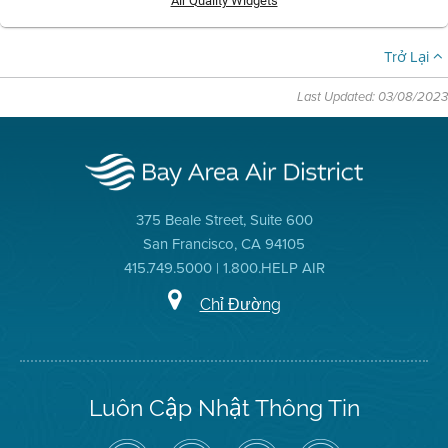
Air Quality Widgets
Trở Lại
Last Updated: 03/08/2023
375 Beale Street, Suite 600
San Francisco, CA 94105
415.749.5000 | 1.800.HELP AIR
Chỉ Đường
Luôn Cập Nhật Thông Tin
Hãy
Truy
Kênh
Air