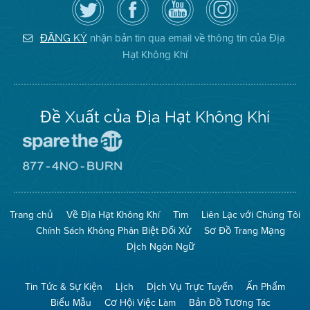
theo
cập
YouTube
District
dõi
Trang
của
on
Địa
Facebook
Địa
Instagram
Hạt
của
Hạt
nhận bản tin qua email về thông tin của Địa
ĐĂNG KÝ
Không
Địa
Không
Hạt Không Khí
Khí
Hạt
Khí
trên
Twitter
Đề Xuất của Địa Hạt Không Khí
Đến
Trang
Mạng
Đến
Spare
Trang
The
Mạng
Air
8774
Trang chủ
Về Địa Hạt Không Khí
Tìm
Liên Lạc với Chúng Tôi
(Bảo
No
Toàn
Burn
Chính Sách Không Phân Biệt Đối Xử
Sơ Đồ Trang Mạng
Không
(Không
Khí)
Đốt)
Dịch Ngôn Ngữ
Tin Tức & Sự Kiện
Lịch
Dịch Vụ Trực Tuyến
Ấn Phẩm
Biểu Mẫu
Cơ Hội Việc Làm
Bản Đồ Tương Tác