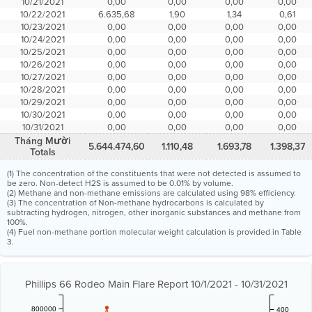
10/21/2021
0,00
0,00
0,00
0,00
10/22/2021
6.635,68
1,90
1,34
0,61
10/23/2021
0,00
0,00
0,00
0,00
10/24/2021
0,00
0,00
0,00
0,00
10/25/2021
0,00
0,00
0,00
0,00
10/26/2021
0,00
0,00
0,00
0,00
10/27/2021
0,00
0,00
0,00
0,00
10/28/2021
0,00
0,00
0,00
0,00
10/29/2021
0,00
0,00
0,00
0,00
10/30/2021
0,00
0,00
0,00
0,00
10/31/2021
0,00
0,00
0,00
0,00
Tháng Mười
5.644.474,60
1.110,48
1.693,78
1.398,37
Totals
(1) The concentration of the constituents that were not detected is assumed to
be zero. Non-detect H2S is assumed to be 0.01% by volume.
(2) Methane and non-methane emissions are calculated using 98% efficiency.
(3) The concentration of Non-methane hydrocarbons is calculated by
subtracting hydrogen, nitrogen, other inorganic substances and methane from
100%.
(4) Fuel non-methane portion molecular weight calculation is provided in Table
3.
Phillips 66 Rodeo Main Flare Report 10/1/2021 - 10/31/2021
800000
400