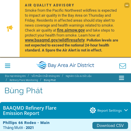
AIR QUALITY ADVISORY
Smoke from the Pacific Northwest wildfires is expected
to impact air quality in the Bay Area on Thursday and
Friday. Residents in affected areas should stay alert to
news coverage and health warnings related to smoke.
fire.airnow.gov
Check air quality at
and take steps to
protect your health from smoke. Learn how at
www.baaqmd.gov/wildfiresafety
.
Pollution levels are
not expected to exceed the national 24-hour health
standard. A Spare the Air Alert is not in effect.
Địa Hạt Không Khí
Về Phẩm Chất Không Khí
Nghiên Cứu & Dữ Liệu
Refinery Flare Monitoring
Bùng Phát
Bùng Phát
BAAQMD Refinery Flare
Report Settings
Emission Report
Phillips 66 Rodeo - Main
Download CSV
Tháng Mười -
2021