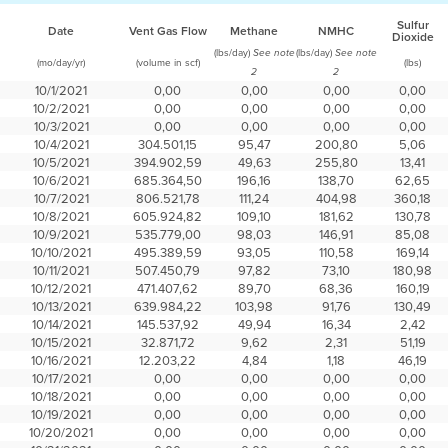
Sulfur
Date
Vent Gas Flow
Methane
NMHC
Dioxide
(lbs/day)
(lbs/day)
See note
See note
(mo/day/yr)
(volume in scf)
(lbs)
2
2
10/1/2021
0,00
0,00
0,00
0,00
10/2/2021
0,00
0,00
0,00
0,00
10/3/2021
0,00
0,00
0,00
0,00
10/4/2021
304.501,15
95,47
200,80
5,06
10/5/2021
394.902,59
49,63
255,80
13,41
10/6/2021
685.364,50
196,16
138,70
62,65
10/7/2021
806.521,78
111,24
404,98
360,18
10/8/2021
605.924,82
109,10
181,62
130,78
10/9/2021
535.779,00
98,03
146,91
85,08
10/10/2021
495.389,59
93,05
110,58
169,14
10/11/2021
507.450,79
97,82
73,10
180,98
10/12/2021
471.407,62
89,70
68,36
160,19
10/13/2021
639.984,22
103,98
91,76
130,49
10/14/2021
145.537,92
49,94
16,34
2,42
10/15/2021
32.871,72
9,62
2,31
51,19
10/16/2021
12.203,22
4,84
1,18
46,19
10/17/2021
0,00
0,00
0,00
0,00
10/18/2021
0,00
0,00
0,00
0,00
10/19/2021
0,00
0,00
0,00
0,00
10/20/2021
0,00
0,00
0,00
0,00