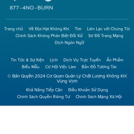
Đến
Trang
Mạng
Đến
Spare
Trang
The
Mạng
Air
8774
Trang chủ
Về Địa Hạt Không Khí
Tìm
Liên Lạc với Chúng Tôi
(Bảo
No
Toàn
Burn
Chính Sách Không Phân Biệt Đối Xử
Sơ Đồ Trang Mạng
Không
(Không
Khí)
Đốt)
Dịch Ngôn Ngữ
Tin Tức & Sự Kiện
Lịch
Dịch Vụ Trực Tuyến
Ấn Phẩm
Biểu Mẫu
Cơ Hội Việc Làm
Bản Đồ Tương Tác
© Bản Quyền 2024 Cơ Quan Quản Lý Chất Lượng Không Khí
Vùng Vịnh
Khả Năng Tiếp Cận
Điều Khoản Sử Dụng
Chính Sách Quyền Riêng Tư
Chính Sách Mạng Xã Hội