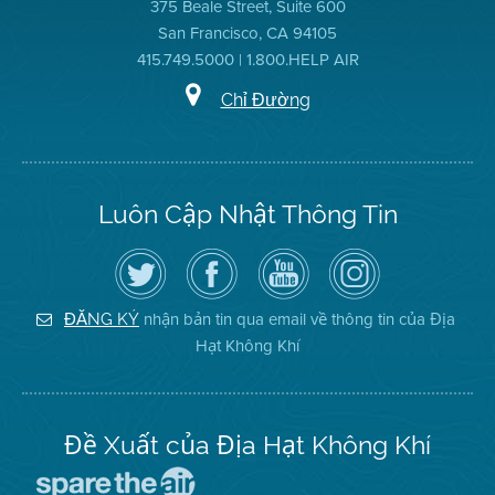
375 Beale Street, Suite 600
San Francisco, CA 94105
415.749.5000 | 1.800.HELP AIR
Chỉ Đường
Luôn Cập Nhật Thông Tin
Hãy
Truy
Kênh
Air
theo
cập
YouTube
District
dõi
Trang
của
on
Địa
Facebook
Địa
Instagram
Hạt
của
Hạt
nhận bản tin qua email về thông tin của Địa
ĐĂNG KÝ
Không
Địa
Không
Hạt Không Khí
Khí
Hạt
Khí
trên
Twitter
Đề Xuất của Địa Hạt Không Khí