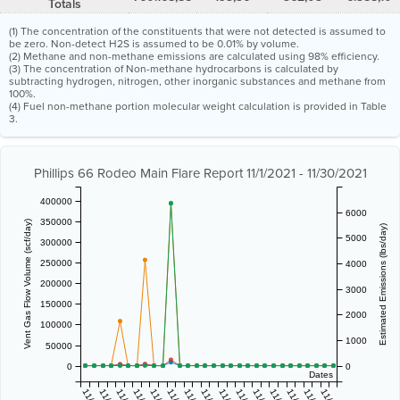
Totals
(1) The concentration of the constituents that were not detected is assumed to
be zero. Non-detect H2S is assumed to be 0.01% by volume.
(2) Methane and non-methane emissions are calculated using 98% efficiency.
(3) The concentration of Non-methane hydrocarbons is calculated by
subtracting hydrogen, nitrogen, other inorganic substances and methane from
100%.
(4) Fuel non-methane portion molecular weight calculation is provided in Table
3.
Phillips 66 Rodeo Main Flare Report 11/1/2021 - 11/30/2021
400000
6000
350000
Vent Gas Flow Volume (scf/day)
Estimated Emissions (lbs/day)
5000
300000
250000
4000
200000
3000
150000
2000
100000
1000
50000
0
0
Dates