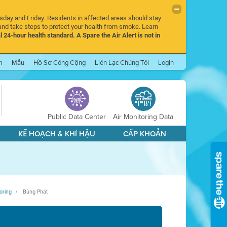
rsday and Friday. Residents in affected areas should stay
nd take steps to protect your health from smoke. Learn
l 24-hour health standard. A Spare the Air Alert is not in
m
Mẫu
Hồ Sơ Công Cộng
Liên Lạc Chúng Tôi
Login
Public Data Center
Air Monitoring Data
KẾ HOẠCH & KHÍ HẬU
CẤP KHOẢN
oring
Bùng Phát