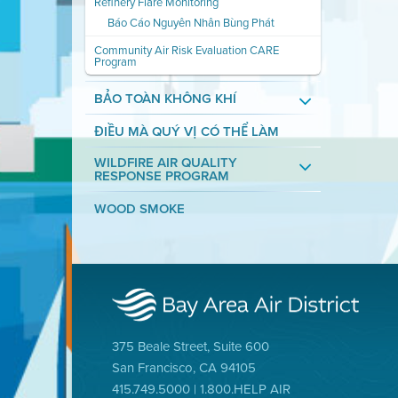
Refinery Flare Monitoring
Báo Cáo Nguyên Nhân Bùng Phát
Community Air Risk Evaluation CARE
Program
BẢO TOÀN KHÔNG KHÍ
ĐIỀU MÀ QUÝ VỊ CÓ THỂ LÀM
WILDFIRE AIR QUALITY
RESPONSE PROGRAM
WOOD SMOKE
375 Beale Street, Suite 600
San Francisco, CA 94105
415.749.5000 | 1.800.HELP AIR