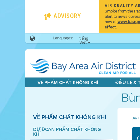
AIR QUALITY A
Smoke from the Pacif
ADVISORY
alert to news cover
www.baaqmd
how at
effect.
Languages:
tiếng
Việt
VỀ PHẨM CHẤT KHÔNG KHÍ
ĐIỀU LỆ &
Bùn
VỀ PHẨM CHẤT KHÔNG KHÍ
Địa H
DỰ ĐOÁN PHẨM CHẤT KHÔNG
KHÍ