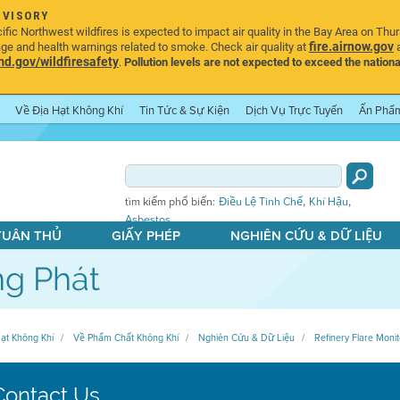
DVISORY
ic Northwest wildfires is expected to impact air quality in the Bay Area on Thu
fire.airnow.gov
age and health warnings related to smoke. Check air quality at
a
.gov/wildfiresafety
.
Pollution levels are not expected to exceed the nationa
Về Địa Hạt Không Khí
Tin Tức & Sự Kiện
Dịch Vụ Trực Tuyến
Ấn Phẩ
,
,
tìm kiếm phổ biến:
Điều Lệ Tinh Chế
Khí Hậu
Asbestos
 TUÂN THỦ
GIẤY PHÉP
NGHIÊN CỨU & DỮ LIỆU
g Phát
ạt Không Khí
Về Phẩm Chất Không Khí
Nghiên Cứu & Dữ Liệu
Refinery Flare Monit
Contact Us