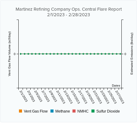
Martinez Refining Company Ops. Central Flare Report
2/1/2023 - 2/28/2023
Vent Gas Flow Volume (scf/day)
Estimated Emissions (lbs/day)
0
0
Dates
2/1/2023
2/3/2023
2/5/2023
2/7/2023
2/9/2023
2/11/2023
2/13/2023
2/15/2023
2/17/2023
2/19/2023
2/21/2023
2/23/2023
2/25/2023
2/27/2023
Vent Gas Flow
Methane
NMHC
Sulfur Dioxide