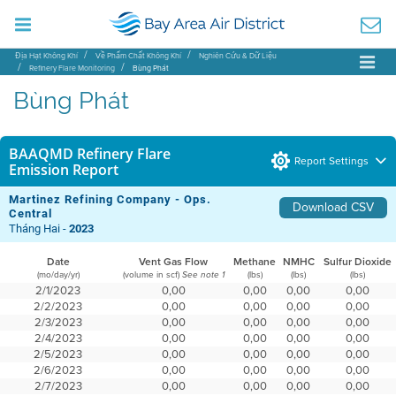
Địa Hạt Không Khí
Về Phẩm Chất Không Khí
Nghiên Cứu & Dữ Liệu
Refinery Flare Monitoring
Bùng Phát
Bùng Phát
BAAQMD Refinery Flare
Report Settings
Emission Report
Martinez Refining Company - Ops.
Download CSV
Central
Tháng Hai -
2023
Date
Vent Gas Flow
Methane
NMHC
Sulfur Dioxide
(mo/day/yr)
(volume in scf)
(lbs)
(lbs)
(lbs)
See note 1
2/1/2023
0,00
0,00
0,00
0,00
2/2/2023
0,00
0,00
0,00
0,00
2/3/2023
0,00
0,00
0,00
0,00
2/4/2023
0,00
0,00
0,00
0,00
2/5/2023
0,00
0,00
0,00
0,00
2/6/2023
0,00
0,00
0,00
0,00
2/7/2023
0,00
0,00
0,00
0,00