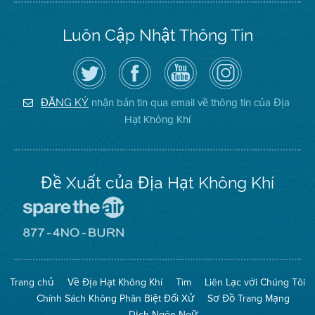
Luôn Cập Nhật Thông Tin
Hãy
Truy
Kênh
Air
theo
cập
YouTube
District
dõi
Trang
của
on
Địa
Facebook
Địa
Instagram
Hạt
của
Hạt
nhận bản tin qua email về thông tin của Địa
ĐĂNG KÝ
Không
Địa
Không
Hạt Không Khí
Khí
Hạt
Khí
trên
Twitter
Đề Xuất của Địa Hạt Không Khí
Đến
Trang
Mạng
Đến
Spare
Trang
The
Mạng
Air
8774
Trang chủ
Về Địa Hạt Không Khí
Tìm
Liên Lạc với Chúng Tôi
(Bảo
No
Toàn
Burn
Chính Sách Không Phân Biệt Đối Xử
Sơ Đồ Trang Mạng
Không
(Không
Khí)
Đốt)
Dịch Ngôn Ngữ