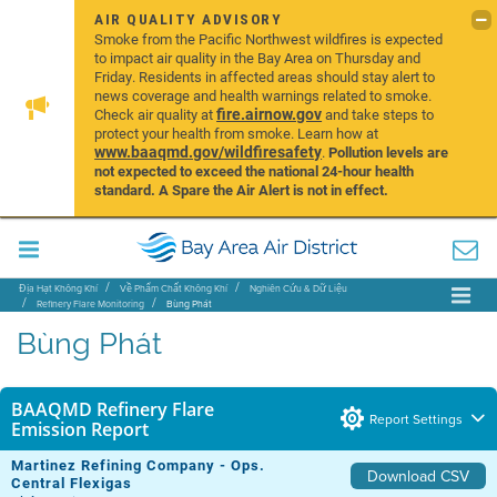
AIR QUALITY ADVISORY
Smoke from the Pacific Northwest wildfires is expected
to impact air quality in the Bay Area on Thursday and
Friday. Residents in affected areas should stay alert to
news coverage and health warnings related to smoke.
fire.airnow.gov
Check air quality at
and take steps to
protect your health from smoke. Learn how at
www.baaqmd.gov/wildfiresafety
.
Pollution levels are
not expected to exceed the national 24-hour health
standard. A Spare the Air Alert is not in effect.
Địa Hạt Không Khí
Về Phẩm Chất Không Khí
Nghiên Cứu & Dữ Liệu
Refinery Flare Monitoring
Bùng Phát
Bùng Phát
BAAQMD Refinery Flare
Report Settings
Emission Report
Martinez Refining Company - Ops.
Download CSV
Central Flexigas