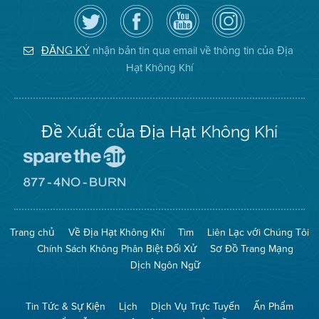
Hãy
Truy
Kênh
Air
theo
cập
YouTube
District
dõi
Trang
của
on
Địa
Facebook
Địa
Instagram
Hạt
của
Hạt
nhận bản tin qua email về thông tin của Địa
ĐĂNG KÝ
Không
Địa
Không
Hạt Không Khí
Khí
Hạt
Khí
trên
Twitter
Đề Xuất của Địa Hạt Không Khí
Đến
Trang
Mạng
Đến
Spare
Trang
The
Mạng
Air
8774
Trang chủ
Về Địa Hạt Không Khí
Tìm
Liên Lạc với Chúng Tôi
(Bảo
No
Toàn
Burn
Chính Sách Không Phân Biệt Đối Xử
Sơ Đồ Trang Mạng
Không
(Không
Khí)
Đốt)
Dịch Ngôn Ngữ
Tin Tức & Sự Kiện
Lịch
Dịch Vụ Trực Tuyến
Ấn Phẩm