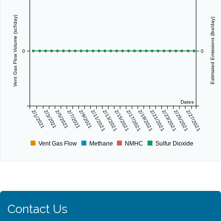
Vent Gas Flow Volume (scf/day)
Estimated Emissions (lbs/day)
0
0
Dates
2/1/2021
2/3/2021
2/5/2021
2/7/2021
2/9/2021
2/11/2021
2/13/2021
2/15/2021
2/17/2021
2/19/2021
2/21/2021
2/23/2021
2/25/2021
2/27/2021
Vent Gas Flow
Methane
NMHC
Sulfur Dioxide
Contact Us