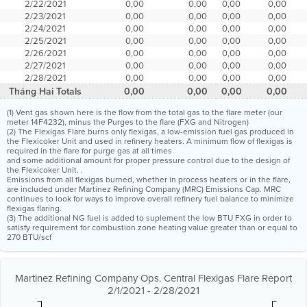
2/22/2021
0,00
0,00
0,00
0,00
2/23/2021
0,00
0,00
0,00
0,00
2/24/2021
0,00
0,00
0,00
0,00
2/25/2021
0,00
0,00
0,00
0,00
2/26/2021
0,00
0,00
0,00
0,00
2/27/2021
0,00
0,00
0,00
0,00
2/28/2021
0,00
0,00
0,00
0,00
Tháng Hai Totals
0,00
0,00
0,00
0,00
(1) Vent gas shown here is the flow from the total gas to the flare meter (our
meter 14F4232), minus the Purges to the flare (FXG and Nitrogen)
(2) The Flexigas Flare burns only flexigas, a low-emission fuel gas produced in
the Flexicoker Unit and used in refinery heaters. A minimum flow of flexigas is
required in the flare for purge gas at all times
and some additional amount for proper pressure control due to the design of
the Flexicoker Unit. .
Emissions from all flexigas burned, whether in process heaters or in the flare,
are included under Martinez Refining Company (MRC) Emissions Cap. MRC
continues to look for ways to improve overall refinery fuel balance to minimize
flexigas flaring.
(3) The additional NG fuel is added to suplement the low BTU FXG in order to
satisfy requirement for combustion zone heating value greater than or equal to
270 BTU/scf
Martinez Refining Company Ops. Central Flexigas Flare Report
2/1/2021 - 2/28/2021