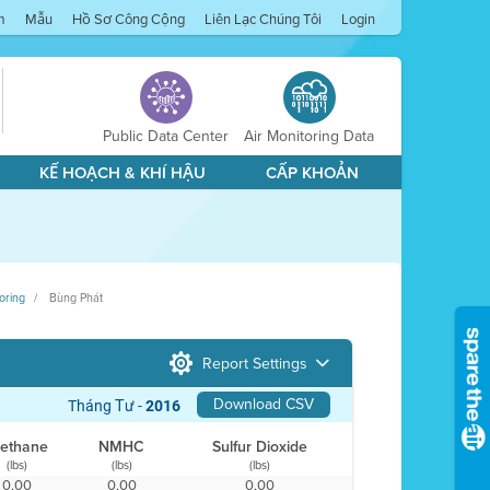
m
Mẫu
Hồ Sơ Công Cộng
Liên Lạc Chúng Tôi
Login
Public Data Center
Air Monitoring Data
KẾ HOẠCH & KHÍ HẬU
CẤP KHOẢN
oring
Bùng Phát
Report Settings
Download CSV
Tháng Tư -
2016
ethane
NMHC
Sulfur Dioxide
(lbs)
(lbs)
(lbs)
0,00
0,00
0,00