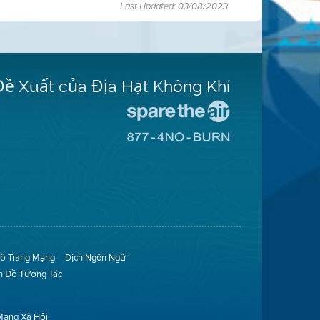
Last Updated: 03/08/2023
Đề Xuất của Địa Hạt Không Khí
Đến
Trang
Đến
Mạng
Trang
Spare
Mạng
The
8774
Air
No
(Bảo
Burn
Toàn
(Không
Không
Đốt)
Khí)
ồ Trang Mạng
Dịch Ngôn Ngữ
n Đồ Tương Tác
Mạng Xã Hội