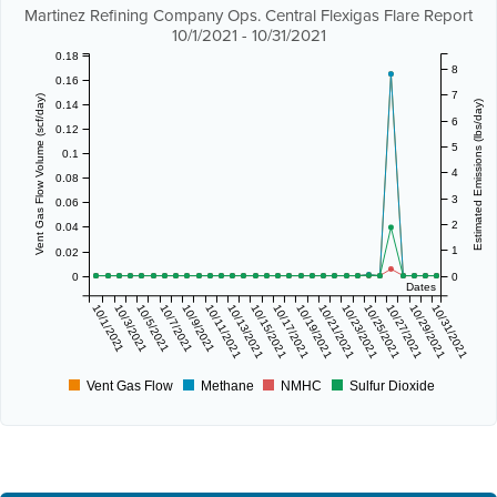
Martinez Refining Company Ops. Central Flexigas Flare Report
10/1/2021 - 10/31/2021
0.18
8
0.16
7
Vent Gas Flow Volume (scf/day)
0.14
Estimated Emissions (lbs/day)
6
0.12
5
0.1
4
0.08
3
0.06
2
0.04
1
0.02
0
0
Dates
10/1/2021
10/3/2021
10/5/2021
10/7/2021
10/9/2021
10/11/2021
10/13/2021
10/15/2021
10/17/2021
10/19/2021
10/21/2021
10/23/2021
10/25/2021
10/27/2021
10/29/2021
10/31/2021
Vent Gas Flow
Methane
NMHC
Sulfur Dioxide