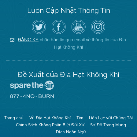
Luôn Cập Nhật Thông Tin
Hãy
Truy
Kênh
Air
theo
cập
YouTube
District
dõi
Trang
của
on
Địa
Facebook
Địa
Instagram
Hạt
của
Hạt
nhận bản tin qua email về thông tin của Địa
ĐĂNG KÝ
Không
Địa
Không
Hạt Không Khí
Khí
Hạt
Khí
trên
Twitter
Đề Xuất của Địa Hạt Không Khí
Đến
Trang
Mạng
Đến
Spare
Trang
The
Mạng
Air
8774
Trang chủ
Về Địa Hạt Không Khí
Tìm
Liên Lạc với Chúng Tôi
(Bảo
No
Toàn
Burn
Chính Sách Không Phân Biệt Đối Xử
Sơ Đồ Trang Mạng
Không
(Không
Khí)
Đốt)
Dịch Ngôn Ngữ