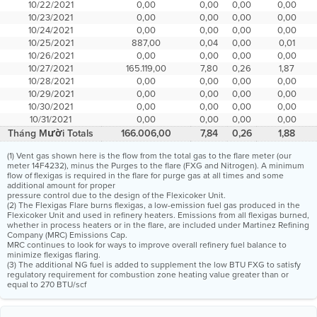
10/22/2021
0,00
0,00
0,00
0,00
10/23/2021
0,00
0,00
0,00
0,00
10/24/2021
0,00
0,00
0,00
0,00
10/25/2021
887,00
0,04
0,00
0,01
10/26/2021
0,00
0,00
0,00
0,00
10/27/2021
165.119,00
7,80
0,26
1,87
10/28/2021
0,00
0,00
0,00
0,00
10/29/2021
0,00
0,00
0,00
0,00
10/30/2021
0,00
0,00
0,00
0,00
10/31/2021
0,00
0,00
0,00
0,00
Tháng Mười Totals
166.006,00
7,84
0,26
1,88
(1) Vent gas shown here is the flow from the total gas to the flare meter (our
meter 14F4232), minus the Purges to the flare (FXG and Nitrogen). A minimum
flow of flexigas is required in the flare for purge gas at all times and some
additional amount for proper
pressure control due to the design of the Flexicoker Unit.
(2) The Flexigas Flare burns flexigas, a low-emission fuel gas produced in the
Flexicoker Unit and used in refinery heaters. Emissions from all flexigas burned,
whether in process heaters or in the flare, are included under Martinez Refining
Company (MRC) Emissions Cap.
MRC continues to look for ways to improve overall refinery fuel balance to
minimize flexigas flaring.
(3) The additional NG fuel is added to supplement the low BTU FXG to satisfy
regulatory requirement for combustion zone heating value greater than or
equal to 270 BTU/scf