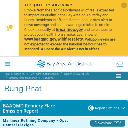
AIR QUALITY ADVISORY
Smoke from the Pacific Northwest wildfires is expected
to impact air quality in the Bay Area on Thursday and
Friday. Residents in affected areas should stay alert to
news coverage and health warnings related to smoke.
fire.airnow.gov
Check air quality at
and take steps to
protect your health from smoke. Learn how at
www.baaqmd.gov/wildfiresafety
.
Pollution levels are
not expected to exceed the national 24-hour health
standard. A Spare the Air Alert is not in effect.
Địa Hạt Không Khí
Về Phẩm Chất Không Khí
Nghiên Cứu & Dữ Liệu
Refinery Flare Monitoring
Bùng Phát
Bùng Phát
BAAQMD Refinery Flare
Report Settings
Emission Report
Martinez Refining Company - Ops.
Download CSV
Central Flexigas