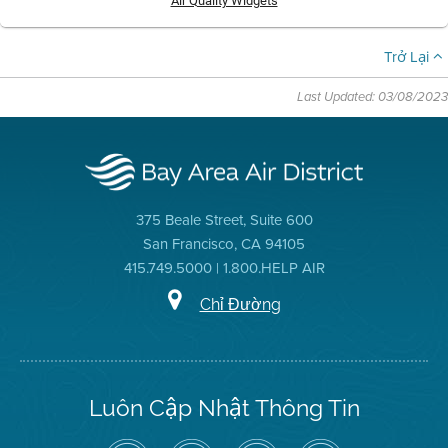
Air Quality Widgets
Trở Lại
Last Updated: 03/08/2023
375 Beale Street, Suite 600
San Francisco, CA 94105
415.749.5000 | 1.800.HELP AIR
Chỉ Đường
Luôn Cập Nhật Thông Tin
Hãy
Truy
Kênh
Air