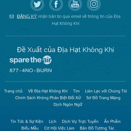
theo
cập
YouTube
District
dõi
Trang
của
on
Địa
Facebook
Địa
Instagram
Hạt
của
Hạt
nhận bản tin qua email về thông tin của Địa
ĐĂNG KÝ
Không
Địa
Không
Hạt Không Khí
Khí
Hạt
Khí
trên
Twitter
Đề Xuất của Địa Hạt Không Khí
Đến
Trang
Mạng
Đến
Spare
Trang
The
Mạng
Air
8774
Trang chủ
Về Địa Hạt Không Khí
Tìm
Liên Lạc với Chúng Tôi
(Bảo
No
Toàn
Burn
Chính Sách Không Phân Biệt Đối Xử
Sơ Đồ Trang Mạng
Không
(Không
Khí)
Đốt)
Dịch Ngôn Ngữ
Tin Tức & Sự Kiện
Lịch
Dịch Vụ Trực Tuyến
Ấn Phẩm
Biểu Mẫu
Cơ Hội Việc Làm
Bản Đồ Tương Tác