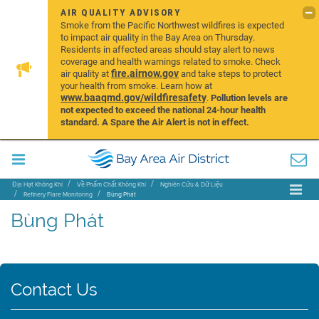
AIR QUALITY ADVISORY
Smoke from the Pacific Northwest wildfires is expected
to impact air quality in the Bay Area on Thursday.
Residents in affected areas should stay alert to news
coverage and health warnings related to smoke. Check
fire.airnow.gov
air quality at
and take steps to protect
your health from smoke. Learn how at
www.baaqmd.gov/wildfiresafety
.
Pollution levels are
not expected to exceed the national 24-hour health
standard. A Spare the Air Alert is not in effect.
Địa Hạt Không Khí
Về Phẩm Chất Không Khí
Nghiên Cứu & Dữ Liệu
Refinery Flare Monitoring
Bùng Phát
Bùng Phát
Contact Us