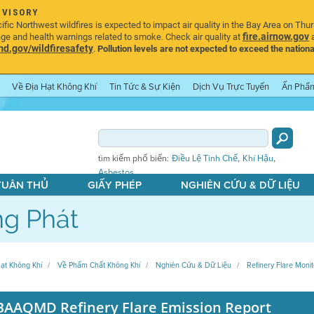
DVISORY
ic Northwest wildfires is expected to impact air quality in the Bay Area on Thu
fire.airnow.gov
age and health warnings related to smoke. Check air quality at
a
.gov/wildfiresafety
.
Pollution levels are not expected to exceed the nationa
Về Địa Hạt Không Khí
Tin Tức & Sự Kiện
Dịch Vụ Trực Tuyến
Ấn Phẩ
,
,
tìm kiếm phổ biến:
Điều Lệ Tinh Chế
Khí Hậu
Asbestos
 TUÂN THỦ
GIẤY PHÉP
NGHIÊN CỨU & DỮ LIỆU
g Phát
ạt Không Khí
Về Phẩm Chất Không Khí
Nghiên Cứu & Dữ Liệu
Refinery Flare Monit
BAAQMD Refinery Flare Emission Report