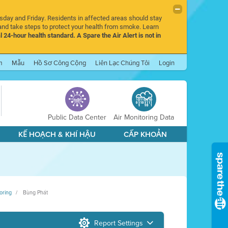
rsday and Friday. Residents in affected areas should stay
nd take steps to protect your health from smoke. Learn
l 24-hour health standard. A Spare the Air Alert is not in
m
Mẫu
Hồ Sơ Công Cộng
Liên Lạc Chúng Tôi
Login
Public Data Center
Air Monitoring Data
KẾ HOẠCH & KHÍ HẬU
CẤP KHOẢN
oring
Bùng Phát
Report Settings