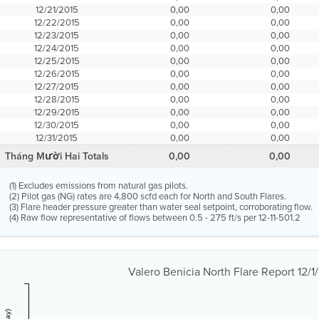
12/21/2015
0,00
0,00
12/22/2015
0,00
0,00
12/23/2015
0,00
0,00
12/24/2015
0,00
0,00
12/25/2015
0,00
0,00
12/26/2015
0,00
0,00
12/27/2015
0,00
0,00
12/28/2015
0,00
0,00
12/29/2015
0,00
0,00
12/30/2015
0,00
0,00
12/31/2015
0,00
0,00
Tháng Mười Hai Totals
0,00
0,00
(1) Excludes emissions from natural gas pilots.
(2) Pilot gas (NG) rates are 4,800 scfd each for North and South Flares.
(3) Flare header pressure greater than water seal setpoint, corroborating flow.
(4) Raw flow representative of flows between 0.5 - 275 ft/s per 12-11-501.2
Valero Benicia North Flare Report 12/1/