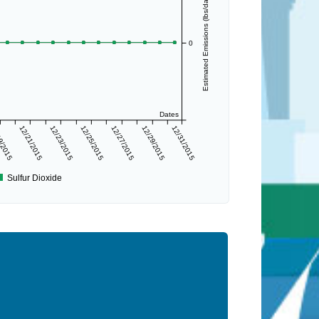
Estimated Emissions (lbs/day)
0
Dates
9/2015
12/21/2015
12/23/2015
12/25/2015
12/27/2015
12/29/2015
12/31/2015
Sulfur Dioxide