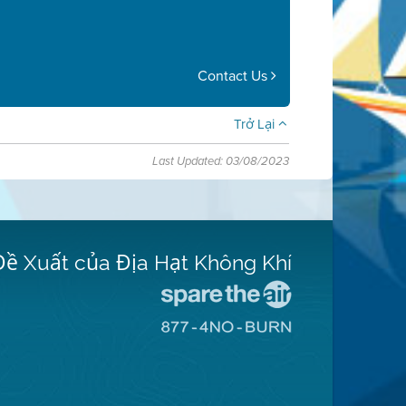
Contact Us
Trở Lại
Last Updated: 03/08/2023
Đề Xuất của Địa Hạt Không Khí
Đến
Trang
Đến
Mạng
Trang
Spare
Mạng
The
8774
Air