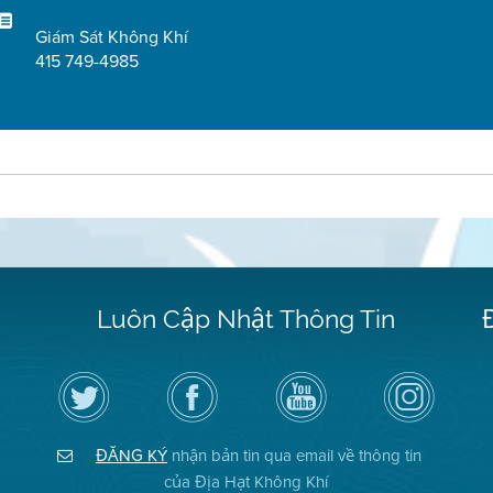
Giám Sát Không Khí
415 749-4985
Luôn Cập Nhật Thông Tin
Hãy
Truy
Kênh
Air
theo
cập
YouTube
District
dõi
Trang
của
on
Địa
Facebook
Địa
Instagram
Hạt
của
Hạt
ĐĂNG KÝ
nhận bản tin qua email về thông tin
Không
Địa
Không
Khí
Hạt
Khí
của Địa Hạt Không Khí
trên