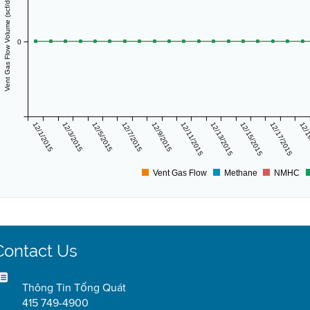
Vent Gas Flow Volume (scf/day)
0
12/1/2015
12/3/2015
12/5/2015
12/7/2015
12/9/2015
12/11/2015
12/13/2015
12/15/2015
12/17/2015
12/1
Vent Gas Flow
Methane
NMHC
Contact Us
Thông Tin Tổng Quát
415 749-4900