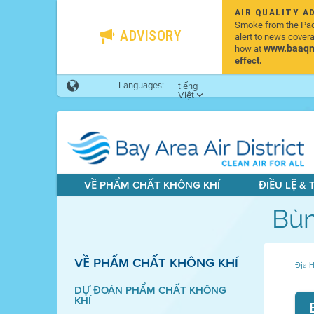
AIR QUALITY A
Smoke from the Pacif
ADVISORY
alert to news cover
www.baaqmd
how at
effect.
Languages:
tiếng
Việt
VỀ PHẨM CHẤT KHÔNG KHÍ
ĐIỀU LỆ &
Bùn
VỀ PHẨM CHẤT KHÔNG KHÍ
Địa H
DỰ ĐOÁN PHẨM CHẤT KHÔNG
KHÍ