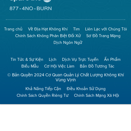
Đến
Trang
Mạng
Đến
Spare
Trang
The
Mạng
Air
8774
Trang chủ
Về Địa Hạt Không Khí
Tìm
Liên Lạc với Chúng Tôi
(Bảo
No
Toàn
Burn
Chính Sách Không Phân Biệt Đối Xử
Sơ Đồ Trang Mạng
Không
(Không
Khí)
Đốt)
Dịch Ngôn Ngữ
Tin Tức & Sự Kiện
Lịch
Dịch Vụ Trực Tuyến
Ấn Phẩm
Biểu Mẫu
Cơ Hội Việc Làm
Bản Đồ Tương Tác
© Bản Quyền 2024 Cơ Quan Quản Lý Chất Lượng Không Khí
Vùng Vịnh
Khả Năng Tiếp Cận
Điều Khoản Sử Dụng
Chính Sách Quyền Riêng Tư
Chính Sách Mạng Xã Hội