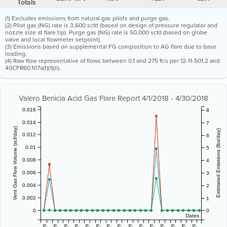
Totals
(1) Excludes emissions from natural gas pilots and purge gas.
(2) Pilot gas (NG) rate is 3,600 scfd (based on design of pressure regulator and
nozzle size at flare tip). Purge gas (NG) rate is 50,000 scfd (based on globe
valve and local flowmeter setpoint).
(3) Emissions based on supplemental FG composition to AG flare due to base
loading.
(4) Raw flow representative of flows between 0.1 and 275 ft/s per 12-11-501.2 and
40CFR60.107a(f)(1)(ii).
Valero Benicia Acid Gas Flare Report 4/1/2018 - 4/30/2018
0.016
8
0.014
7
Vent Gas Flow Volume (scf/day)
Estimated Emissions (lbs/day)
0.012
6
0.01
5
0.008
4
0.006
3
0.004
2
0.002
1
0
0
Dates