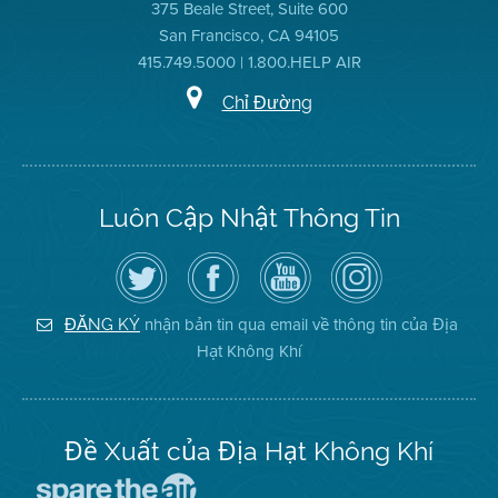
375 Beale Street, Suite 600
San Francisco, CA 94105
415.749.5000 | 1.800.HELP AIR
Chỉ Đường
Luôn Cập Nhật Thông Tin
Hãy
Truy
Kênh
Air
theo
cập
YouTube
District
dõi
Trang
của
on
Địa
Facebook
Địa
Instagram
Hạt
của
Hạt
nhận bản tin qua email về thông tin của Địa
ĐĂNG KÝ
Không
Địa
Không
Hạt Không Khí
Khí
Hạt
Khí
trên
Twitter
Đề Xuất của Địa Hạt Không Khí