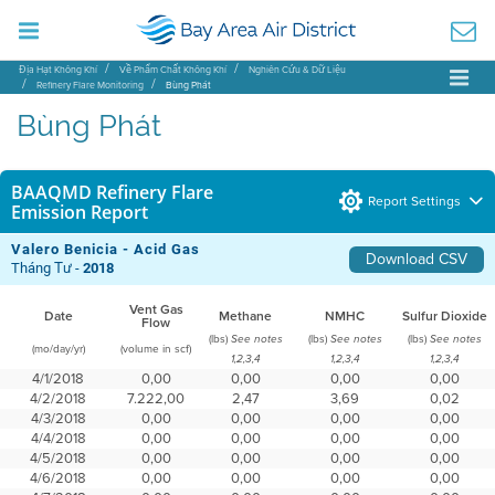
Địa Hạt Không Khí
Về Phẩm Chất Không Khí
Nghiên Cứu & Dữ Liệu
Refinery Flare Monitoring
Bùng Phát
Bùng Phát
BAAQMD Refinery Flare
Report Settings
Emission Report
Valero Benicia - Acid Gas
Download CSV
Tháng Tư -
2018
Vent Gas
Date
Methane
NMHC
Sulfur Dioxide
Flow
(lbs)
(lbs)
(lbs)
See notes
See notes
See notes
(mo/day/yr)
(volume in scf)
1,2,3,4
1,2,3,4
1,2,3,4
4/1/2018
0,00
0,00
0,00
0,00
4/2/2018
7.222,00
2,47
3,69
0,02
4/3/2018
0,00
0,00
0,00
0,00
4/4/2018
0,00
0,00
0,00
0,00
4/5/2018
0,00
0,00
0,00
0,00
4/6/2018
0,00
0,00
0,00
0,00