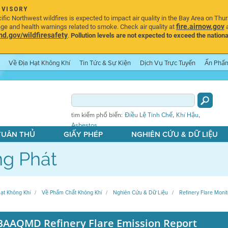
DVISORY
ic Northwest wildfires is expected to impact air quality in the Bay Area on Thu
fire.airnow.gov
age and health warnings related to smoke. Check air quality at
a
.gov/wildfiresafety
.
Pollution levels are not expected to exceed the nationa
Về Địa Hạt Không Khí
Tin Tức & Sự Kiện
Dịch Vụ Trực Tuyến
Ấn Phẩ
,
,
tìm kiếm phổ biến:
Điều Lệ Tinh Chế
Khí Hậu
Asbestos
 TUÂN THỦ
GIẤY PHÉP
NGHIÊN CỨU & DỮ LIỆU
g Phát
ạt Không Khí
Về Phẩm Chất Không Khí
Nghiên Cứu & Dữ Liệu
Refinery Flare Monit
BAAQMD Refinery Flare Emission Report