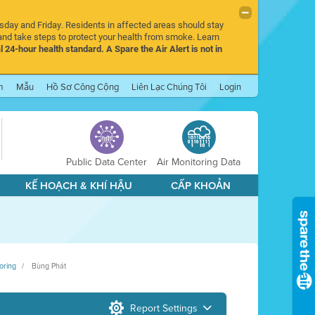
rsday and Friday. Residents in affected areas should stay
nd take steps to protect your health from smoke. Learn
l 24-hour health standard. A Spare the Air Alert is not in
m
Mẫu
Hồ Sơ Công Cộng
Liên Lạc Chúng Tôi
Login
Public Data Center
Air Monitoring Data
KẾ HOẠCH & KHÍ HẬU
CẤP KHOẢN
oring
Bùng Phát
Report Settings