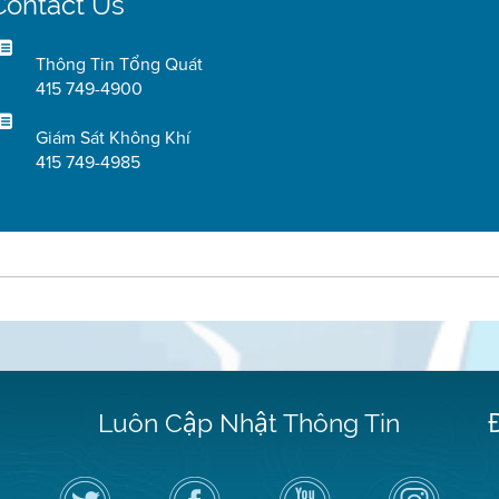
Contact Us
Thông Tin Tổng Quát
415 749-4900
Giám Sát Không Khí
415 749-4985
Luôn Cập Nhật Thông Tin
Hãy
Truy
Kênh
Air
theo
cập
YouTube
District