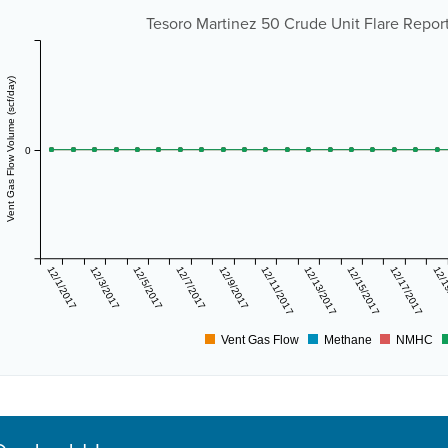
Tesoro Martinez 50 Crude Unit Flare Report 
Vent Gas Flow Volume (scf/day)
0
12/1/2017
12/3/2017
12/5/2017
12/7/2017
12/9/2017
12/11/2017
12/13/2017
12/15/2017
12/17/2017
12/1
Vent Gas Flow
Methane
NMHC