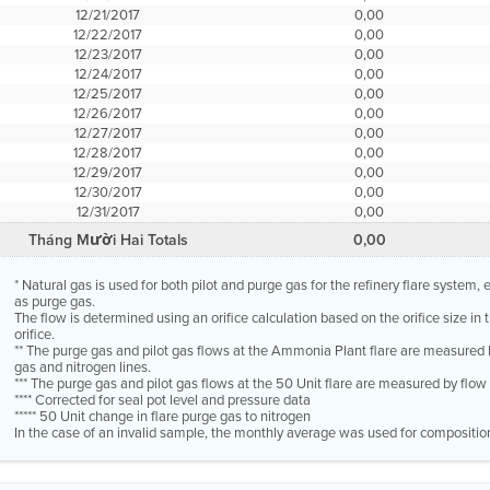
12/21/2017
0,00
12/22/2017
0,00
12/23/2017
0,00
12/24/2017
0,00
12/25/2017
0,00
12/26/2017
0,00
12/27/2017
0,00
12/28/2017
0,00
12/29/2017
0,00
12/30/2017
0,00
12/31/2017
0,00
Tháng Mười Hai Totals
0,00
* Natural gas is used for both pilot and purge gas for the refinery flare system
as purge gas.
The flow is determined using an orifice calculation based on the orifice size in
orifice.
** The purge gas and pilot gas flows at the Ammonia Plant flare are measured 
gas and nitrogen lines.
*** The purge gas and pilot gas flows at the 50 Unit flare are measured by flo
**** Corrected for seal pot level and pressure data
***** 50 Unit change in flare purge gas to nitrogen
In the case of an invalid sample, the monthly average was used for compositio