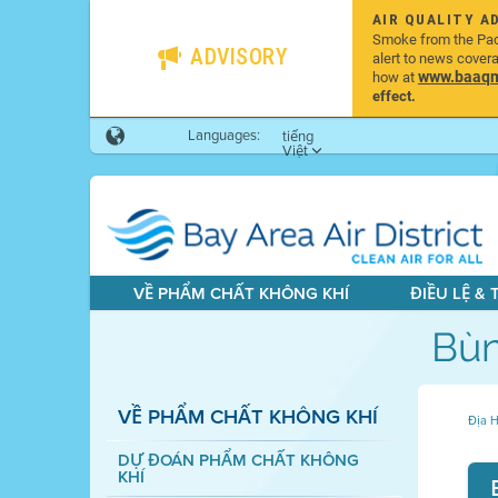
AIR QUALITY A
Smoke from the Pacif
ADVISORY
alert to news cover
www.baaqmd
how at
effect.
Languages:
tiếng
Việt
VỀ PHẨM CHẤT KHÔNG KHÍ
ĐIỀU LỆ &
Bùn
VỀ PHẨM CHẤT KHÔNG KHÍ
Địa H
DỰ ĐOÁN PHẨM CHẤT KHÔNG
KHÍ