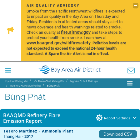
AIR QUALITY ADVISORY
Smoke from the Pacific Northwest wildfires is expected
to impact air quality in the Bay Area on Thursday and
Friday. Residents in affected areas should stay alert to
news coverage and health warnings related to smoke.
fire.airnow.gov
Check air quality at
and take steps to
protect your health from smoke. Learn how at
www.baaqmd.gov/wildfiresafety
.
Pollution levels are
not expected to exceed the national 24-hour health
standard. A Spare the Air Alert is not in effect.
Địa Hạt Không Khí
Về Phẩm Chất Không Khí
Nghiên Cứu & Dữ Liệu
Refinery Flare Monitoring
Bùng Phát
Bùng Phát
BAAQMD Refinery Flare
Report Settings
Emission Report
Tesoro Martinez - Ammonia Plant
Download CSV
Tháng Hai -
2017