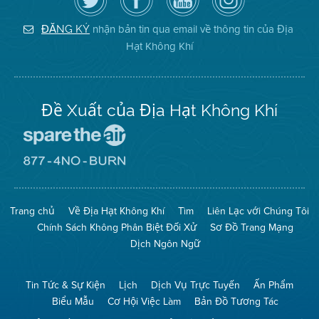
dõi
Trang
của
on
Địa
Facebook
Địa
Instagram
Hạt
của
Hạt
nhận bản tin qua email về thông tin của Địa
ĐĂNG KÝ
Không
Địa
Không
Hạt Không Khí
Khí
Hạt
Khí
trên
Twitter
Đề Xuất của Địa Hạt Không Khí
Đến
Trang
Mạng
Đến
Spare
Trang
The
Mạng
Air
8774
Trang chủ
Về Địa Hạt Không Khí
Tìm
Liên Lạc với Chúng Tôi
(Bảo
No
Toàn
Burn
Chính Sách Không Phân Biệt Đối Xử
Sơ Đồ Trang Mạng
Không
(Không
Khí)
Đốt)
Dịch Ngôn Ngữ
Tin Tức & Sự Kiện
Lịch
Dịch Vụ Trực Tuyến
Ấn Phẩm
Biểu Mẫu
Cơ Hội Việc Làm
Bản Đồ Tương Tác