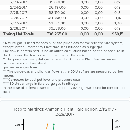
2/23/2017
35.031,00
0,00
0,00
0,19
2/24/2017
26.437,00
0,00
0,00
0,18
2/25/2017
58.150,00
0,00
0,00
0,18
2/26/2017
40.368,00
0,00
0,00
0,14
2/27/2017
51.574,00
0,00
0,00
0,20
2/28/2017
36.778,00
0,00
0,00
0,19
Tháng Hai Totals
736.265,00
0,00
0,00
959,15
* Natural gas is used for both pilot and purge gas for the refinery flare system,
except for the Emergency Flare that uses nitrogen as purge gas.
The flow is determined using an orifice calculation based on the orifice size in
the lines and the line pressure upstream of the orifice.
** The purge gas and pilot gas flows at the Ammonia Plant flare are measured
by rotameters in the natural
gas and nitrogen lines.
*** The purge gas and pilot gas flows at the 50 Unit flare are measured by flow
meters
**** Corrected for seal pot level and pressure data
***** 50 Unit change in flare purge gas to nitrogen
In the case of an invalid sample, the monthly average was used for composition
data
Tesoro Martinez Ammonia Plant Flare Report 2/1/2017 -
2/28/2017
450
0.08
400