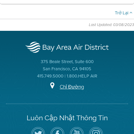
Trở Lại
Last Updated: 03/08/2023
375 Beale Street, Suite 600
San Francisco, CA 94105
415.749.5000 | 1.800.HELP AIR
Chỉ Đường
Luôn Cập Nhật Thông Tin
Hãy
Truy
Kênh
Air
theo
cập
YouTube
District