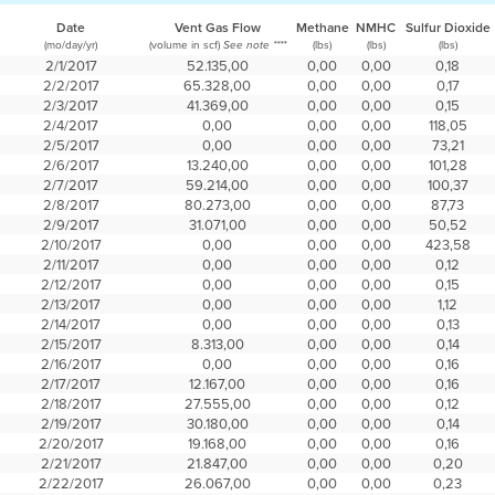
Date
Vent Gas Flow
Methane
NMHC
Sulfur Dioxide
(mo/day/yr)
(volume in scf)
(lbs)
(lbs)
(lbs)
See note ****
2/1/2017
52.135,00
0,00
0,00
0,18
2/2/2017
65.328,00
0,00
0,00
0,17
2/3/2017
41.369,00
0,00
0,00
0,15
2/4/2017
0,00
0,00
0,00
118,05
2/5/2017
0,00
0,00
0,00
73,21
2/6/2017
13.240,00
0,00
0,00
101,28
2/7/2017
59.214,00
0,00
0,00
100,37
2/8/2017
80.273,00
0,00
0,00
87,73
2/9/2017
31.071,00
0,00
0,00
50,52
2/10/2017
0,00
0,00
0,00
423,58
2/11/2017
0,00
0,00
0,00
0,12
2/12/2017
0,00
0,00
0,00
0,15
2/13/2017
0,00
0,00
0,00
1,12
2/14/2017
0,00
0,00
0,00
0,13
2/15/2017
8.313,00
0,00
0,00
0,14
2/16/2017
0,00
0,00
0,00
0,16
2/17/2017
12.167,00
0,00
0,00
0,16
2/18/2017
27.555,00
0,00
0,00
0,12
2/19/2017
30.180,00
0,00
0,00
0,14
2/20/2017
19.168,00
0,00
0,00
0,16
2/21/2017
21.847,00
0,00
0,00
0,20
2/22/2017
26.067,00
0,00
0,00
0,23