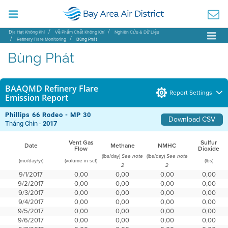
Địa Hạt Không Khí
Về Phẩm Chất Không Khí
Nghiên Cứu & Dữ Liệu
Refinery Flare Monitoring
Bùng Phát
Bùng Phát
BAAQMD Refinery Flare
Report Settings
Emission Report
Phillips 66 Rodeo - MP 30
Download CSV
Tháng Chín -
2017
Vent Gas
Sulfur
Date
Methane
NMHC
Flow
Dioxide
(lbs/day)
(lbs/day)
See note
See note
(mo/day/yr)
(volume in scf)
(lbs)
2
2
9/1/2017
0,00
0,00
0,00
0,00
9/2/2017
0,00
0,00
0,00
0,00
9/3/2017
0,00
0,00
0,00
0,00
9/4/2017
0,00
0,00
0,00
0,00
9/5/2017
0,00
0,00
0,00
0,00
9/6/2017
0,00
0,00
0,00
0,00