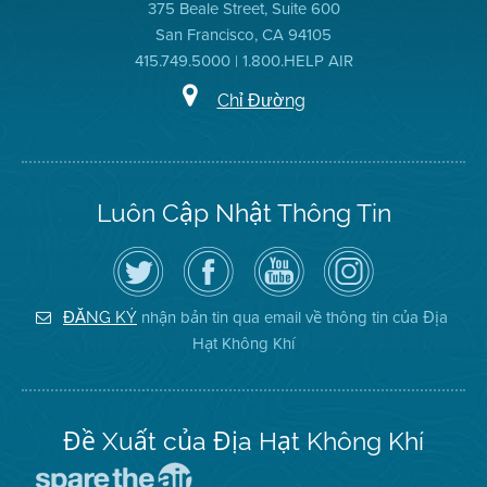
375 Beale Street, Suite 600
San Francisco, CA 94105
415.749.5000 | 1.800.HELP AIR
Chỉ Đường
Luôn Cập Nhật Thông Tin
Hãy
Truy
Kênh
Air
theo
cập
YouTube
District
dõi
Trang
của
on
Địa
Facebook
Địa
Instagram
Hạt
của
Hạt
nhận bản tin qua email về thông tin của Địa
ĐĂNG KÝ
Không
Địa
Không
Hạt Không Khí
Khí
Hạt
Khí
trên
Twitter
Đề Xuất của Địa Hạt Không Khí