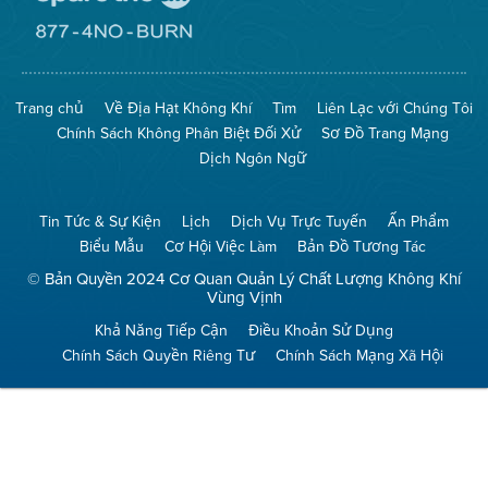
Đến
Trang
Mạng
Đến
Spare
Trang
The
Mạng
Air
8774
Trang chủ
Về Địa Hạt Không Khí
Tìm
Liên Lạc với Chúng Tôi
(Bảo
No
Toàn
Burn
Chính Sách Không Phân Biệt Đối Xử
Sơ Đồ Trang Mạng
Không
(Không
Khí)
Đốt)
Dịch Ngôn Ngữ
Tin Tức & Sự Kiện
Lịch
Dịch Vụ Trực Tuyến
Ấn Phẩm
Biểu Mẫu
Cơ Hội Việc Làm
Bản Đồ Tương Tác
© Bản Quyền 2024 Cơ Quan Quản Lý Chất Lượng Không Khí
Vùng Vịnh
Khả Năng Tiếp Cận
Điều Khoản Sử Dụng
Chính Sách Quyền Riêng Tư
Chính Sách Mạng Xã Hội