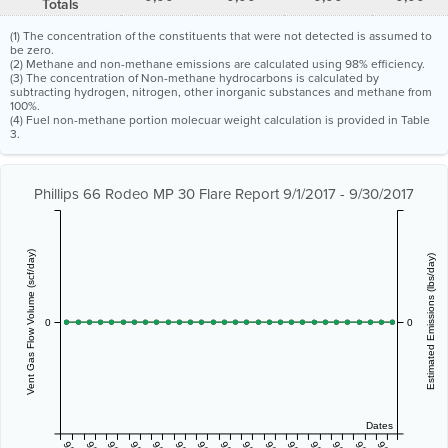
Totals
(1) The concentration of the constituents that were not detected is assumed to
be zero.
(2) Methane and non-methane emissions are calculated using 98% efficiency.
(3) The concentration of Non-methane hydrocarbons is calculated by
subtracting hydrogen, nitrogen, other inorganic substances and methane from
100%.
(4) Fuel non-methane portion molecuar weight calculation is provided in Table
3.
Phillips 66 Rodeo MP 30 Flare Report 9/1/2017 - 9/30/2017
Vent Gas Flow Volume (scf/day)
Estimated Emissions (lbs/day)
0
0
Dates