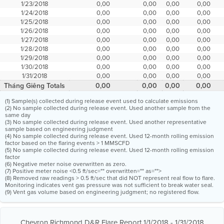
1/23/2018
0,00
0,00
0,00
0,00
1/24/2018
0,00
0,00
0,00
0,00
1/25/2018
0,00
0,00
0,00
0,00
1/26/2018
0,00
0,00
0,00
0,00
1/27/2018
0,00
0,00
0,00
0,00
1/28/2018
0,00
0,00
0,00
0,00
1/29/2018
0,00
0,00
0,00
0,00
1/30/2018
0,00
0,00
0,00
0,00
1/31/2018
0,00
0,00
0,00
0,00
Tháng Giêng Totals
0,00
0,00
0,00
0,00
(1) Sample(s) collected during release event used to calculate emissions
(2) No sample collected during release event. Used another sample from the
same day
(3) No sample collected during release event. Used another representative
sample based on engineering judgment
(4) No sample collected during release event. Used 12-month rolling emission
factor based on the flaring events > 1 MMSCFD
(5) No sample collected during release event. Used 12-month rolling emission
factor
(6) Negative meter noise overwritten as zero.
(7) Positive meter noise <0.5 ft/sec="" overwritten="" as="">
(8) Removed raw readings > 0.5 ft/sec that did NOT represent real flow to flare.
Monitoring indicates vent gas pressure was not sufficient to break water seal.
(9) Vent gas volume based on engineering judgment; no registered flow.
Chevron Richmond D&R Flare Report 1/1/2018 - 1/31/2018