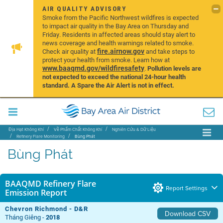
AIR QUALITY ADVISORY
Smoke from the Pacific Northwest wildfires is expected
to impact air quality in the Bay Area on Thursday and
Friday. Residents in affected areas should stay alert to
news coverage and health warnings related to smoke.
fire.airnow.gov
Check air quality at
and take steps to
protect your health from smoke. Learn how at
www.baaqmd.gov/wildfiresafety
.
Pollution levels are
not expected to exceed the national 24-hour health
standard. A Spare the Air Alert is not in effect.
Địa Hạt Không Khí
Về Phẩm Chất Không Khí
Nghiên Cứu & Dữ Liệu
Refinery Flare Monitoring
Bùng Phát
Bùng Phát
BAAQMD Refinery Flare
Report Settings
Emission Report
Chevron Richmond - D&R
Download CSV
Tháng Giêng -
2018