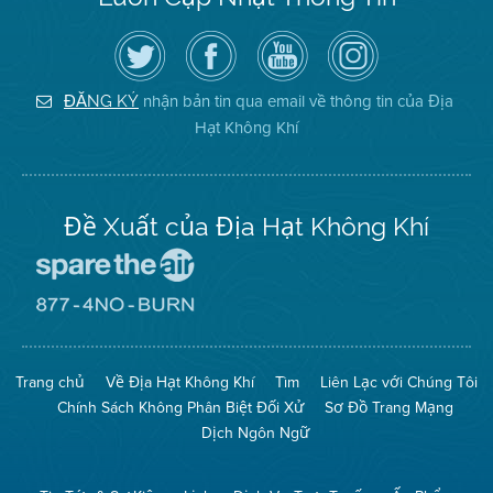
Hãy
Truy
Kênh
Air
theo
cập
YouTube
District
dõi
Trang
của
on
Địa
Facebook
Địa
Instagram
Hạt
của
Hạt
nhận bản tin qua email về thông tin của Địa
ĐĂNG KÝ
Không
Địa
Không
Hạt Không Khí
Khí
Hạt
Khí
trên
Twitter
Đề Xuất của Địa Hạt Không Khí
Đến
Trang
Mạng
Đến
Spare
Trang
The
Mạng
Air
8774
Trang chủ
Về Địa Hạt Không Khí
Tìm
Liên Lạc với Chúng Tôi
(Bảo
No
Toàn
Burn
Chính Sách Không Phân Biệt Đối Xử
Sơ Đồ Trang Mạng
Không
(Không
Khí)
Đốt)
Dịch Ngôn Ngữ