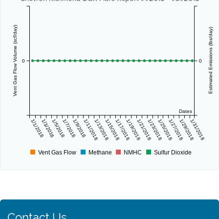
Vent Gas Flow Volume (scf/day)
Estimated Emissions (lbs/day)
0
0
Dates
1/1/2018
1/3/2018
1/5/2018
1/7/2018
1/9/2018
1/11/2018
1/13/2018
1/15/2018
1/17/2018
1/19/2018
1/21/2018
1/23/2018
1/25/2018
1/27/2018
1/29/2018
1/31/2018
Vent Gas Flow
Methane
NMHC
Sulfur Dioxide
Contact Us