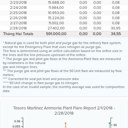
2/23/2018
15.688,00
0,00
0,00
0,08
2/24/2018
11.984,00
0,00
0,00
0,08
2/25/2018
10.953,00
0,00
0,00
0,08
2/26/2018
15.224,00
0,00
0,00
0,08
2/27/2018
11.002,00
0,00
0,00
0,08
2/28/2018
27.402,00
0,00
0,00
30,95
Tháng Hai Totals
591.000,00
0,00
0,00
34,55
* Natural gas is used for both pilot and purge gas for the refinery flare system,
except for the Emergency Flare that uses nitrogen as purge gas.
The flow is determined using an orifice calculation based on the orifice size in
the lines and the line pressure upstream of the orifice.
** The purge gas and pilot gas flows at the Ammonia Plant flare are measured
by rotameters in the natural
gas and nitrogen lines.
*** The purge gas and pilot gas flows at the 50 Unit flare are measured by flow
meters
**** Corrected for seal pot level and pressure data
***** 50 Unit change in flare purge gas to nitrogen
In the case of an invalid sample, the monthly average was used for composition
data
Tesoro Martinez Ammonia Plant Flare Report 2/1/2018 -
2/28/2018
0.06
30
0.055