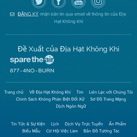
dõi
Trang
của
on
Địa
Facebook
Địa
Instagram
Hạt
của
Hạt
nhận bản tin qua email về thông tin của Địa
ĐĂNG KÝ
Không
Địa
Không
Hạt Không Khí
Khí
Hạt
Khí
trên
Twitter
Đề Xuất của Địa Hạt Không Khí
Đến
Trang
Mạng
Đến
Spare
Trang
The
Mạng
Air
8774
Trang chủ
Về Địa Hạt Không Khí
Tìm
Liên Lạc với Chúng Tôi
(Bảo
No
Toàn
Burn
Chính Sách Không Phân Biệt Đối Xử
Sơ Đồ Trang Mạng
Không
(Không
Khí)
Đốt)
Dịch Ngôn Ngữ
Tin Tức & Sự Kiện
Lịch
Dịch Vụ Trực Tuyến
Ấn Phẩm
Biểu Mẫu
Cơ Hội Việc Làm
Bản Đồ Tương Tác