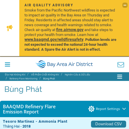
AIR QUALITY ADVISORY
Smoke from the Pacific Northwest wildfires is expected
to impact air quality in the Bay Area on Thursday and
Friday. Residents in affected areas should stay alert to
news coverage and health warnings related to smoke.
fire.airnow.gov
Check air quality at
and take steps to
protect your health from smoke. Learn how at
www.baaqmd.gov/wildfiresafety
.
Pollution levels are
not expected to exceed the national 24-hour health
standard. A Spare the Air Alert is not in effect.
Địa Hạt Không Khí
Về Phẩm Chất Không Khí
Nghiên Cứu & Dữ Liệu
Refinery Flare Monitoring
Bùng Phát
Bùng Phát
BAAQMD Refinery Flare
Report Settings
Emission Report
Tesoro Martinez - Ammonia Plant
Download CSV
Tháng Hai -
2018