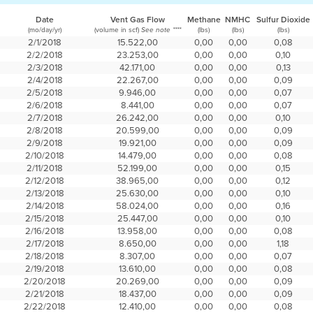
Date
Vent Gas Flow
Methane
NMHC
Sulfur Dioxide
(mo/day/yr)
(volume in scf)
(lbs)
(lbs)
(lbs)
See note ****
2/1/2018
15.522,00
0,00
0,00
0,08
2/2/2018
23.253,00
0,00
0,00
0,10
2/3/2018
42.171,00
0,00
0,00
0,13
2/4/2018
22.267,00
0,00
0,00
0,09
2/5/2018
9.946,00
0,00
0,00
0,07
2/6/2018
8.441,00
0,00
0,00
0,07
2/7/2018
26.242,00
0,00
0,00
0,10
2/8/2018
20.599,00
0,00
0,00
0,09
2/9/2018
19.921,00
0,00
0,00
0,09
2/10/2018
14.479,00
0,00
0,00
0,08
2/11/2018
52.199,00
0,00
0,00
0,15
2/12/2018
38.965,00
0,00
0,00
0,12
2/13/2018
25.630,00
0,00
0,00
0,10
2/14/2018
58.024,00
0,00
0,00
0,16
2/15/2018
25.447,00
0,00
0,00
0,10
2/16/2018
13.958,00
0,00
0,00
0,08
2/17/2018
8.650,00
0,00
0,00
1,18
2/18/2018
8.307,00
0,00
0,00
0,07
2/19/2018
13.610,00
0,00
0,00
0,08
2/20/2018
20.269,00
0,00
0,00
0,09
2/21/2018
18.437,00
0,00
0,00
0,09
2/22/2018
12.410,00
0,00
0,00
0,08