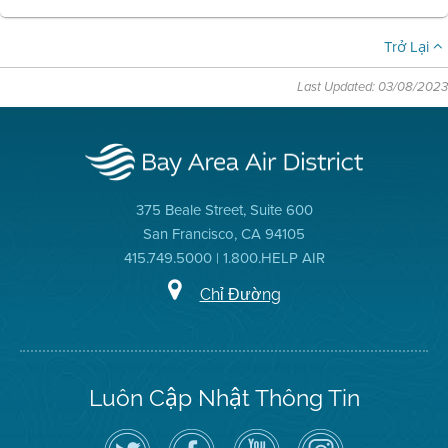
Trở Lại
Last Updated: 03/08/2023
375 Beale Street, Suite 600
San Francisco, CA 94105
415.749.5000 | 1.800.HELP AIR
Chỉ Đường
Luôn Cập Nhật Thông Tin
Hãy
Truy
Kênh
Air
theo
cập
YouTube
District