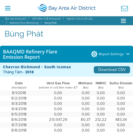
Địa Hạt Không Khí
Về Phẩm Chất Không Khí
Nghiên Cứu & Dữ Liệu
Refinery Flare Monitoring
Bùng Phát
Bùng Phát
BAAQMD Refinery Flare
Report Settings
Emission Report
Chevron Richmond - South Isomax
Download CSV
Tháng Tám -
2018
Date
Vent Gas Flow
Methane
NMHC
Sulfur Dioxide
(mo/day/yr)
(volume in scf)
(lbs)
(lbs)
(lbs)
See notes 6,7
8/1/2018
0,00
0,00
0,00
0,00
8/2/2018
0,00
0,00
0,00
0,00
8/3/2018
0,00
0,00
0,00
0,00
8/4/2018
0,00
0,00
0,00
0,00
8/5/2018
0,00
0,00
0,00
0,00
8/6/2018
213.547,29
80,37
212,22
483,34
8/7/2018
0,00
0,00
0,00
0,00
8/8/2018
0,00
0,00
0,00
0,00