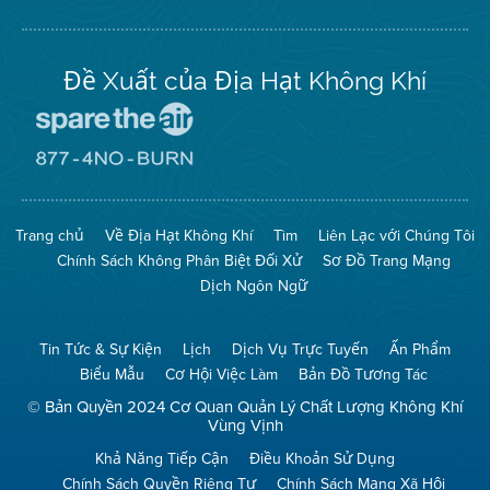
Twitter
Đề Xuất của Địa Hạt Không Khí
Đến
Trang
Mạng
Đến
Spare
Trang
The
Mạng
Air
8774
Trang chủ
Về Địa Hạt Không Khí
Tìm
Liên Lạc với Chúng Tôi
(Bảo
No
Toàn
Burn
Chính Sách Không Phân Biệt Đối Xử
Sơ Đồ Trang Mạng
Không
(Không
Khí)
Đốt)
Dịch Ngôn Ngữ
Tin Tức & Sự Kiện
Lịch
Dịch Vụ Trực Tuyến
Ấn Phẩm
Biểu Mẫu
Cơ Hội Việc Làm
Bản Đồ Tương Tác
© Bản Quyền 2024 Cơ Quan Quản Lý Chất Lượng Không Khí
Vùng Vịnh
Khả Năng Tiếp Cận
Điều Khoản Sử Dụng
Chính Sách Quyền Riêng Tư
Chính Sách Mạng Xã Hội