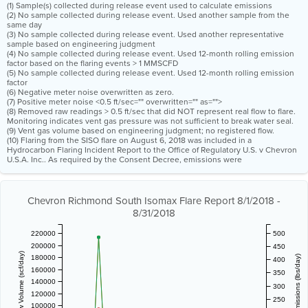
(1) Sample(s) collected during release event used to calculate emissions
(2) No sample collected during release event. Used another sample from the
same day
(3) No sample collected during release event. Used another representative
sample based on engineering judgment
(4) No sample collected during release event. Used 12-month rolling emission
factor based on the flaring events > 1 MMSCFD
(5) No sample collected during release event. Used 12-month rolling emission
factor
(6) Negative meter noise overwritten as zero.
(7) Positive meter noise <0.5 ft/sec="" overwritten="" as="">
(8) Removed raw readings > 0.5 ft/sec that did NOT represent real flow to flare.
Monitoring indicates vent gas pressure was not sufficient to break water seal.
(9) Vent gas volume based on engineering judgment; no registered flow.
(10) Flaring from the SISO flare on August 6, 2018 was included in a
Hydrocarbon Flaring Incident Report to the Office of Regulatory U.S. v Chevron
U.S.A. Inc.. As required by the Consent Decree, emissions were
Chevron Richmond South Isomax Flare Report 8/1/2018 -
8/31/2018
220000
500
200000
450
Vent Gas Flow Volume (scf/day)
180000
Estimated Emissions (lbs/day)
400
160000
350
140000
300
120000
250
100000