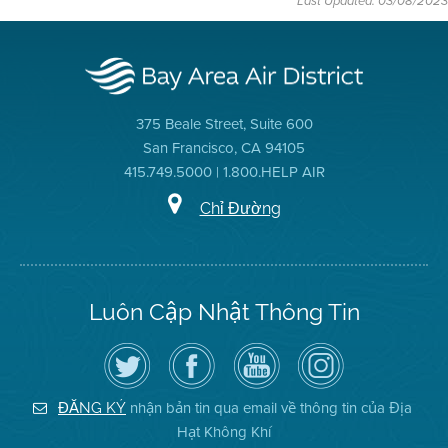
Last Updated: 03/08/2023
375 Beale Street, Suite 600
San Francisco, CA 94105
415.749.5000 | 1.800.HELP AIR
Chỉ Đường
Luôn Cập Nhật Thông Tin
Hãy
Truy
Kênh
Air
theo
cập
YouTube
District
dõi
Trang
của
on
Địa
Facebook
Địa
Instagram
Hạt
của
Hạt
nhận bản tin qua email về thông tin của Địa
ĐĂNG KÝ
Không
Địa
Không
Hạt Không Khí
Khí
Hạt
Khí
trên