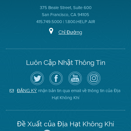
375 Beale Street, Suite 600
San Francisco, CA 94105
415.749.5000 | 1.800.HELP AIR
Chỉ Đường
Luôn Cập Nhật Thông Tin
Hãy
Truy
Kênh
Air
theo
cập
YouTube
District
dõi
Trang
của
on
Địa
Facebook
Địa
Instagram
Hạt
của
Hạt
nhận bản tin qua email về thông tin của Địa
ĐĂNG KÝ
Không
Địa
Không
Hạt Không Khí
Khí
Hạt
Khí
trên
Twitter
Đề Xuất của Địa Hạt Không Khí