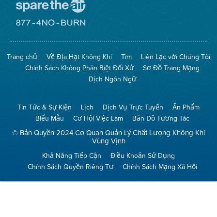
Đến
Trang
Mạng
Đến
Spare
Trang
The
Mạng
Air
8774
Trang chủ
Về Địa Hạt Không Khí
Tìm
Liên Lạc với Chúng Tôi
(Bảo
No
Toàn
Burn
Chính Sách Không Phân Biệt Đối Xử
Sơ Đồ Trang Mạng
Không
(Không
Khí)
Đốt)
Dịch Ngôn Ngữ
Tin Tức & Sự Kiện
Lịch
Dịch Vụ Trực Tuyến
Ấn Phẩm
Biểu Mẫu
Cơ Hội Việc Làm
Bản Đồ Tương Tác
© Bản Quyền 2024 Cơ Quan Quản Lý Chất Lượng Không Khí
Vùng Vịnh
Khả Năng Tiếp Cận
Điều Khoản Sử Dụng
Chính Sách Quyền Riêng Tư
Chính Sách Mạng Xã Hội