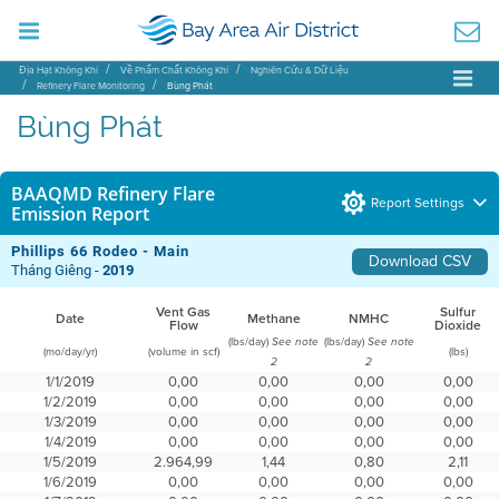
Địa Hạt Không Khí
Về Phẩm Chất Không Khí
Nghiên Cứu & Dữ Liệu
Refinery Flare Monitoring
Bùng Phát
Bùng Phát
BAAQMD Refinery Flare
Report Settings
Emission Report
Phillips 66 Rodeo - Main
Download CSV
Tháng Giêng -
2019
Vent Gas
Sulfur
Date
Methane
NMHC
Flow
Dioxide
(lbs/day)
(lbs/day)
See note
See note
(mo/day/yr)
(volume in scf)
(lbs)
2
2
1/1/2019
0,00
0,00
0,00
0,00
1/2/2019
0,00
0,00
0,00
0,00
1/3/2019
0,00
0,00
0,00
0,00
1/4/2019
0,00
0,00
0,00
0,00
1/5/2019
2.964,99
1,44
0,80
2,11
1/6/2019
0,00
0,00
0,00
0,00