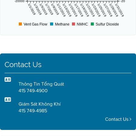
-20000
-20
1/1/2019
1/3/2019
1/5/2019
1/7/2019
1/9/2019
1/11/2019
1/13/2019
1/15/2019
1/17/2019
1/19/2019
1/21/2019
1/23/2019
1/25/2019
1/27/2019
1/29/2019
1/31/2019
Vent Gas Flow
Methane
NMHC
Sulfur Dioxide
Contact Us
Thông Tin Tổng Quát
415 749-4900
Giám Sát Không Khí
415 749-4985
Contact Us