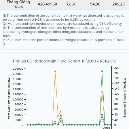
Tháng Giêng
426.491,58
72,51
54,90
249,23
Totals
(1) The concentration of the constituents that were not detected is assumed to
be zero. Non-detect H2S is assumed to be 0.01% by volume.
(2) Methane and non-methane emissions are calculated using 98% efficiency.
(3) The concentration of Non-methane hydrocarbons is calculated by
subtracting hydrogen, nitrogen, other inorganic substances and methane from
100%.
(4) Fuel non-methane portion molecular weight calculation is provided in Table
3.
Phillips 66 Rodeo Main Flare Report 1/1/2019 - 1/31/2019
220
220000
200
200000
180
Vent Gas Flow Volume (scf/day)
180000
Estimated Emissions (lbs/day)
160
160000
140
140000
120
120000
100
100000
80
80000
60
60000
40
40000
20
20000
0
0
Dates