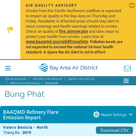
AIR QUALITY ADVISORY
Smoke from the Pacific Northwest wildfires is expected
to impact air quality in the Bay Area on Thursday and
Friday. Residents in affected areas should stay alert to
news coverage and health warnings related to smoke.
fire.airnow.gov
Check air quality at
and take steps to
protect your health from smoke. Learn how at
www.baaqmd.gov/wildfiresafety
.
Pollution levels are
not expected to exceed the national 24-hour health
standard. A Spare the Air Alert is not in effect.
Địa Hạt Không Khí
Về Phẩm Chất Không Khí
Nghiên Cứu & Dữ Liệu
Refinery Flare Monitoring
Bùng Phát
Bùng Phát
BAAQMD Refinery Flare
Report Settings
Emission Report
Valero Benicia - North
Download CSV
Tháng Ba -
2019