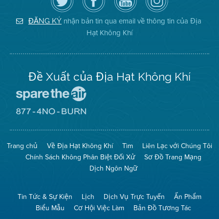
dõi
Trang
của
on
Địa
Facebook
Địa
Instagram
Hạt
của
Hạt
nhận bản tin qua email về thông tin của Địa
ĐĂNG KÝ
Không
Địa
Không
Hạt Không Khí
Khí
Hạt
Khí
trên
Twitter
Đề Xuất của Địa Hạt Không Khí
Đến
Trang
Mạng
Đến
Spare
Trang
The
Mạng
Air
8774
Trang chủ
Về Địa Hạt Không Khí
Tìm
Liên Lạc với Chúng Tôi
(Bảo
No
Toàn
Burn
Chính Sách Không Phân Biệt Đối Xử
Sơ Đồ Trang Mạng
Không
(Không
Khí)
Đốt)
Dịch Ngôn Ngữ
Tin Tức & Sự Kiện
Lịch
Dịch Vụ Trực Tuyến
Ấn Phẩm
Biểu Mẫu
Cơ Hội Việc Làm
Bản Đồ Tương Tác