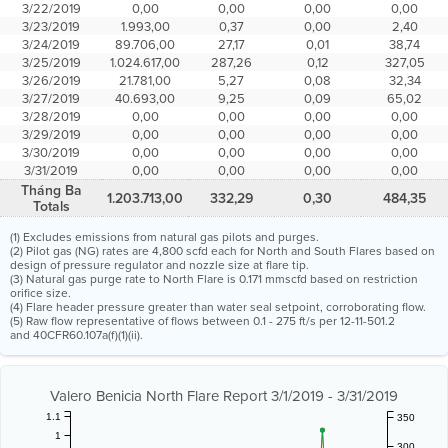
3/22/2019
0,00
0,00
0,00
0,00
3/23/2019
1.993,00
0,37
0,00
2,40
3/24/2019
89.706,00
27,17
0,01
38,74
3/25/2019
1.024.617,00
287,26
0,12
327,05
3/26/2019
21.781,00
5,27
0,08
32,34
3/27/2019
40.693,00
9,25
0,09
65,02
3/28/2019
0,00
0,00
0,00
0,00
3/29/2019
0,00
0,00
0,00
0,00
3/30/2019
0,00
0,00
0,00
0,00
3/31/2019
0,00
0,00
0,00
0,00
Tháng Ba
1.203.713,00
332,29
0,30
484,35
Totals
(1) Excludes emissions from natural gas pilots and purges.
(2) Pilot gas (NG) rates are 4,800 scfd each for North and South Flares based on
design of pressure regulator and nozzle size at flare tip.
(3) Natural gas purge rate to North Flare is 0.171 mmscfd based on restriction
orifice size.
(4) Flare header pressure greater than water seal setpoint, corroborating flow.
(5) Raw flow representative of flows between 0.1 - 275 ft/s per 12-11-501.2
and 40CFR60.107a(f)(1)(ii).
Valero Benicia North Flare Report 3/1/2019 - 3/31/2019
1.1
350
1
300