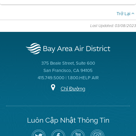
Trở Lại
Last Updated: 03/08/2023
375 Beale Street, Suite 600
San Francisco, CA 94105
415.749.5000 | 1.800.HELP AIR
Chỉ Đường
Luôn Cập Nhật Thông Tin
Hãy
Truy
Kênh
Air
theo
cập
YouTube
District