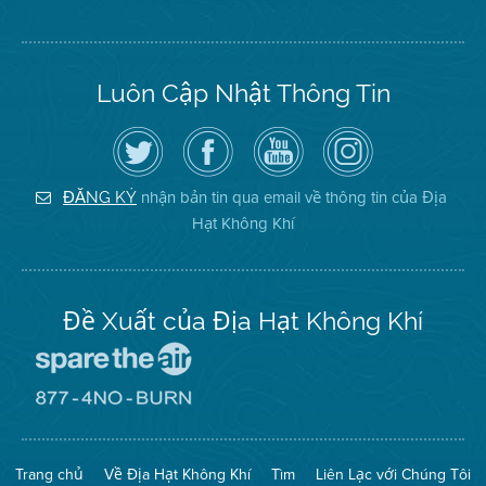
Luôn Cập Nhật Thông Tin
Hãy
Truy
Kênh
Air
theo
cập
YouTube
District
dõi
Trang
của
on
Địa
Facebook
Địa
Instagram
Hạt
của
Hạt
nhận bản tin qua email về thông tin của Địa
ĐĂNG KÝ
Không
Địa
Không
Hạt Không Khí
Khí
Hạt
Khí
trên
Twitter
Đề Xuất của Địa Hạt Không Khí
Đến
Trang
Mạng
Đến
Spare
Trang
The
Mạng
Air
8774
Trang chủ
Về Địa Hạt Không Khí
Tìm
Liên Lạc với Chúng Tôi
(Bảo
No