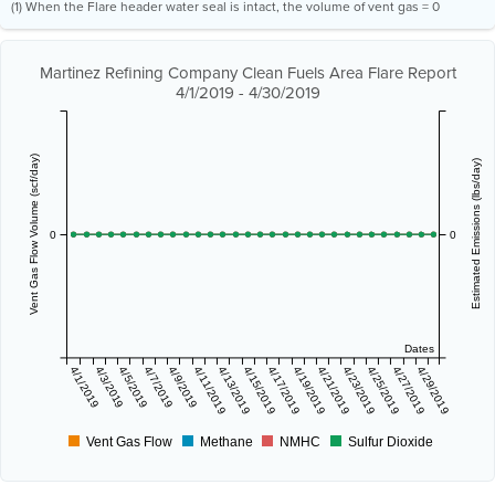
(1) When the Flare header water seal is intact, the volume of vent gas = 0
Martinez Refining Company Clean Fuels Area Flare Report
4/1/2019 - 4/30/2019
Vent Gas Flow Volume (scf/day)
Estimated Emissions (lbs/day)
0
0
Dates
4/1/2019
4/3/2019
4/5/2019
4/7/2019
4/9/2019
4/11/2019
4/13/2019
4/15/2019
4/17/2019
4/19/2019
4/21/2019
4/23/2019
4/25/2019
4/27/2019
4/29/2019
Vent Gas Flow
Methane
NMHC
Sulfur Dioxide