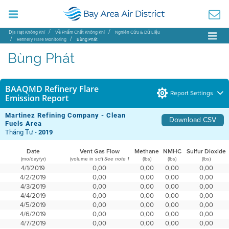
Địa Hạt Không Khí
Về Phẩm Chất Không Khí
Nghiên Cứu & Dữ Liệu
Refinery Flare Monitoring
Bùng Phát
Bùng Phát
BAAQMD Refinery Flare
Report Settings
Emission Report
Martinez Refining Company - Clean
Download CSV
Fuels Area
Tháng Tư -
2019
Date
Vent Gas Flow
Methane
NMHC
Sulfur Dioxide
(mo/day/yr)
(volume in scf)
(lbs)
(lbs)
(lbs)
See note 1
4/1/2019
0,00
0,00
0,00
0,00
4/2/2019
0,00
0,00
0,00
0,00
4/3/2019
0,00
0,00
0,00
0,00
4/4/2019
0,00
0,00
0,00
0,00
4/5/2019
0,00
0,00
0,00
0,00
4/6/2019
0,00
0,00
0,00
0,00
4/7/2019
0,00
0,00
0,00
0,00