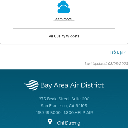
Learn more...
Air Quality Widgets
Trở Lại
Last Updated: 03/08/2023
375 Beale Street, Suite 600
San Francisco, CA 94105
415.749.5000 | 1.800.HELP AIR
Chỉ Đường