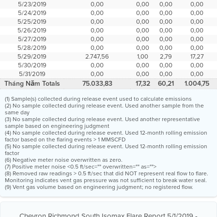
5/23/2019
0,00
0,00
0,00
0,00
5/24/2019
0,00
0,00
0,00
0,00
5/25/2019
0,00
0,00
0,00
0,00
5/26/2019
0,00
0,00
0,00
0,00
5/27/2019
0,00
0,00
0,00
0,00
5/28/2019
0,00
0,00
0,00
0,00
5/29/2019
2.747,56
1,00
2,79
17,27
5/30/2019
0,00
0,00
0,00
0,00
5/31/2019
0,00
0,00
0,00
0,00
Tháng Năm Totals
75.033,83
17,32
60,21
1.004,75
(1) Sample(s) collected during release event used to calculate emissions
(2) No sample collected during release event. Used another sample from the
same day
(3) No sample collected during release event. Used another representative
sample based on engineering judgment
(4) No sample collected during release event. Used 12-month rolling emission
factor based on the flaring events > 1 MMSCFD
(5) No sample collected during release event. Used 12-month rolling emission
factor
(6) Negative meter noise overwritten as zero.
(7) Positive meter noise <0.5 ft/sec="" overwritten="" as="">
(8) Removed raw readings > 0.5 ft/sec that did NOT represent real flow to flare.
Monitoring indicates vent gas pressure was not sufficient to break water seal.
(9) Vent gas volume based on engineering judgment; no registered flow.
Chevron Richmond South Isomax Flare Report 5/1/2019 -