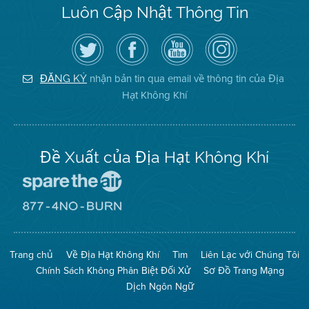
Luôn Cập Nhật Thông Tin
Hãy
Truy
Kênh
Air
theo
cập
YouTube
District
dõi
Trang
của
on
Địa
Facebook
Địa
Instagram
Hạt
của
Hạt
nhận bản tin qua email về thông tin của Địa
ĐĂNG KÝ
Không
Địa
Không
Hạt Không Khí
Khí
Hạt
Khí
trên
Twitter
Đề Xuất của Địa Hạt Không Khí
Đến
Trang
Mạng
Đến
Spare
Trang
The
Mạng
Air
8774
Trang chủ
Về Địa Hạt Không Khí
Tìm
Liên Lạc với Chúng Tôi
(Bảo
No
Toàn
Burn
Chính Sách Không Phân Biệt Đối Xử
Sơ Đồ Trang Mạng
Không
(Không
Khí)
Đốt)
Dịch Ngôn Ngữ