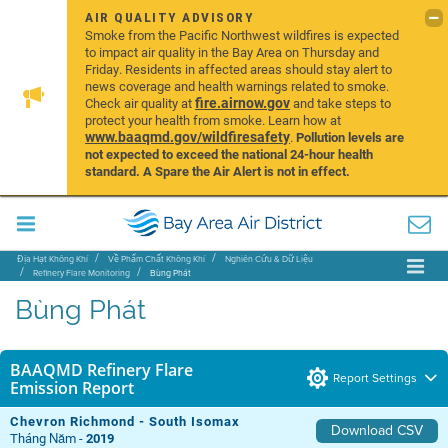
AIR QUALITY ADVISORY
Smoke from the Pacific Northwest wildfires is expected
to impact air quality in the Bay Area on Thursday and
Friday. Residents in affected areas should stay alert to
news coverage and health warnings related to smoke.
fire.airnow.gov
Check air quality at
and take steps to
protect your health from smoke. Learn how at
www.baaqmd.gov/wildfiresafety
.
Pollution levels are
not expected to exceed the national 24-hour health
standard. A Spare the Air Alert is not in effect.
Địa Hạt Không Khí
Về Phẩm Chất Không Khí
Nghiên Cứu & Dữ Liệu
Refinery Flare Monitoring
Bùng Phát
Bùng Phát
BAAQMD Refinery Flare
Report Settings
Emission Report
Chevron Richmond - South Isomax
Download CSV
Tháng Năm -
2019