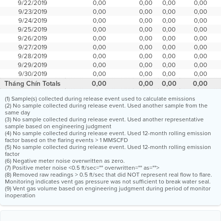
9/22/2019
0,00
0,00
0,00
0,00
9/23/2019
0,00
0,00
0,00
0,00
9/24/2019
0,00
0,00
0,00
0,00
9/25/2019
0,00
0,00
0,00
0,00
9/26/2019
0,00
0,00
0,00
0,00
9/27/2019
0,00
0,00
0,00
0,00
9/28/2019
0,00
0,00
0,00
0,00
9/29/2019
0,00
0,00
0,00
0,00
9/30/2019
0,00
0,00
0,00
0,00
Tháng Chín Totals
0,00
0,00
0,00
0,00
(1) Sample(s) collected during release event used to calculate emissions
(2) No sample collected during release event. Used another sample from the
same day
(3) No sample collected during release event. Used another representative
sample based on engineering judgment
(4) No sample collected during release event. Used 12-month rolling emission
factor based on the flaring events > 1 MMSCFD
(5) No sample collected during release event. Used 12-month rolling emission
factor
(6) Negative meter noise overwritten as zero.
(7) Positive meter noise <0.5 ft/sec="" overwritten="" as="">
(8) Removed raw readings > 0.5 ft/sec that did NOT represent real flow to flare.
Monitoring indicates vent gas pressure was not sufficient to break water seal.
(9) Vent gas volume based on engineering judgment during period of monitor
inoperation