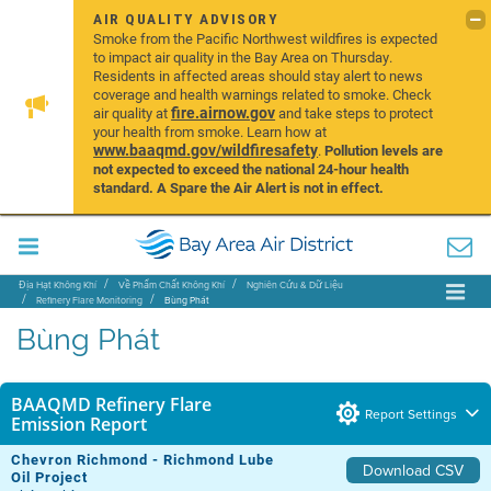
AIR QUALITY ADVISORY
Smoke from the Pacific Northwest wildfires is expected
to impact air quality in the Bay Area on Thursday.
Residents in affected areas should stay alert to news
coverage and health warnings related to smoke. Check
fire.airnow.gov
air quality at
and take steps to protect
your health from smoke. Learn how at
www.baaqmd.gov/wildfiresafety
.
Pollution levels are
not expected to exceed the national 24-hour health
standard. A Spare the Air Alert is not in effect.
Địa Hạt Không Khí
Về Phẩm Chất Không Khí
Nghiên Cứu & Dữ Liệu
Refinery Flare Monitoring
Bùng Phát
Bùng Phát
BAAQMD Refinery Flare
Report Settings
Emission Report
Chevron Richmond - Richmond Lube
Download CSV
Oil Project