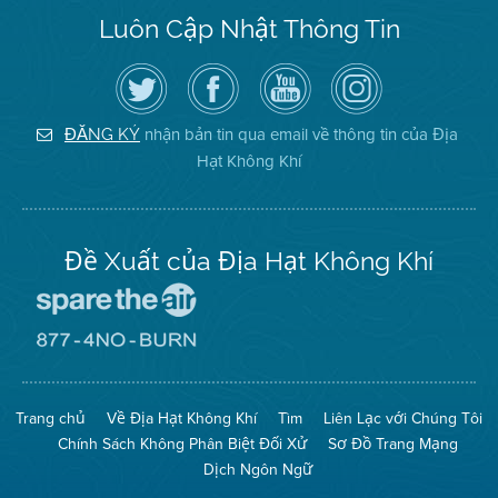
Luôn Cập Nhật Thông Tin
Hãy
Truy
Kênh
Air
theo
cập
YouTube
District
dõi
Trang
của
on
Địa
Facebook
Địa
Instagram
Hạt
của
Hạt
nhận bản tin qua email về thông tin của Địa
ĐĂNG KÝ
Không
Địa
Không
Hạt Không Khí
Khí
Hạt
Khí
trên
Twitter
Đề Xuất của Địa Hạt Không Khí
Đến
Trang
Mạng
Đến
Spare
Trang
The
Mạng
Air
8774
Trang chủ
Về Địa Hạt Không Khí
Tìm
Liên Lạc với Chúng Tôi
(Bảo
No
Toàn
Burn
Chính Sách Không Phân Biệt Đối Xử
Sơ Đồ Trang Mạng
Không
(Không
Khí)
Đốt)
Dịch Ngôn Ngữ