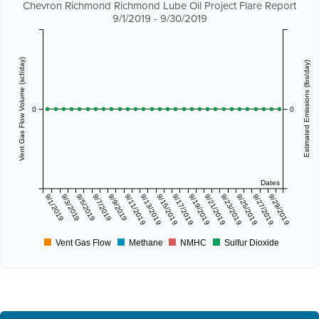
Chevron Richmond Richmond Lube Oil Project Flare Report
9/1/2019 - 9/30/2019
Vent Gas Flow Volume (scf/day)
Estimated Emissions (lbs/day)
0
0
Dates
9/1/2019
9/3/2019
9/5/2019
9/7/2019
9/9/2019
9/11/2019
9/13/2019
9/15/2019
9/17/2019
9/19/2019
9/21/2019
9/23/2019
9/25/2019
9/27/2019
9/29/2019
Vent Gas Flow
Methane
NMHC
Sulfur Dioxide