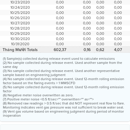
10/23/2020
0,00
0,00
0,00
0,00
10/24/2020
0,00
0,00
0,00
0,00
10/25/2020
0,00
0,00
0,00
0,00
10/26/2020
0,00
0,00
0,00
0,00
10/27/2020
0,00
0,00
0,00
0,00
10/28/2020
0,00
0,00
0,00
0,00
10/29/2020
0,00
0,00
0,00
0,00
10/30/2020
0,00
0,00
0,00
0,00
10/31/2020
0,00
0,00
0,00
0,00
Tháng Mười Totals
602,37
0,16
0,62
4,07
(1) Sample(s) collected during release event used to calculate emissions
(2) No sample collected during release event. Used another sample from the
same day
(3) No sample collected during release event. Used another representative
sample based on engineering judgment
(4) No sample collected during release event. Used 12-month rolling emission
factor based on the flaring events > 1 MMSCFD
(5) No sample collected during release event. Used 12-month rolling emission
factor
(6) Negative meter noise overwritten as zero.
(7) Positive meter noise <0.5 ft/sec="" overwritten="" as="">
(8) Removed raw readings > 0.5 ft/sec that did NOT represent real flow to flare.
Monitoring indicates vent gas pressure was not sufficient to break water seal.
(9) Vent gas volume based on engineering judgment during period of monitor
inoperation