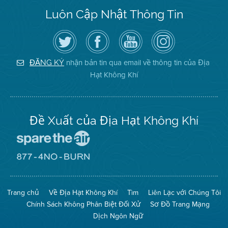
Luôn Cập Nhật Thông Tin
Hãy
Truy
Kênh
Air
theo
cập
YouTube
District
dõi
Trang
của
on
Địa
Facebook
Địa
Instagram
Hạt
của
Hạt
nhận bản tin qua email về thông tin của Địa
ĐĂNG KÝ
Không
Địa
Không
Hạt Không Khí
Khí
Hạt
Khí
trên
Twitter
Đề Xuất của Địa Hạt Không Khí
Đến
Trang
Mạng
Đến
Spare
Trang
The
Mạng
Air
8774
Trang chủ
Về Địa Hạt Không Khí
Tìm
Liên Lạc với Chúng Tôi
(Bảo
No
Toàn
Burn
Chính Sách Không Phân Biệt Đối Xử
Sơ Đồ Trang Mạng
Không
(Không
Khí)
Đốt)
Dịch Ngôn Ngữ