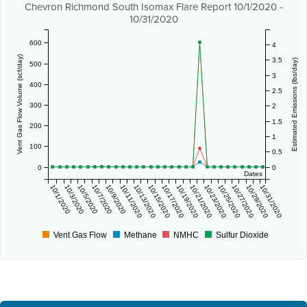
Chevron Richmond South Isomax Flare Report 10/1/2020 -
10/31/2020
600
4
Vent Gas Flow Volume (scf/day)
3.5
Estimated Emissions (lbs/day)
500
3
400
2.5
300
2
1.5
200
1
100
0.5
0
0
Dates
10/1/2020
10/3/2020
10/5/2020
10/7/2020
10/9/2020
10/11/2020
10/13/2020
10/15/2020
10/17/2020
10/19/2020
10/21/2020
10/23/2020
10/25/2020
10/27/2020
10/29/2020
10/31/2020
Vent Gas Flow
Methane
NMHC
Sulfur Dioxide