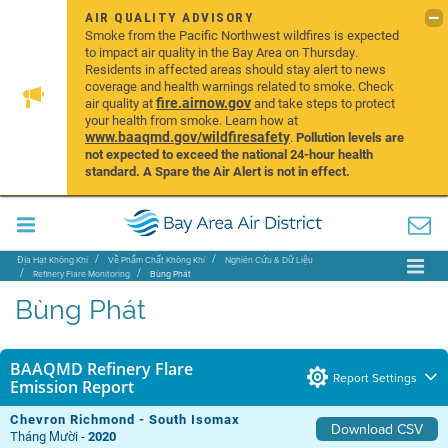
AIR QUALITY ADVISORY
Smoke from the Pacific Northwest wildfires is expected
to impact air quality in the Bay Area on Thursday.
Residents in affected areas should stay alert to news
coverage and health warnings related to smoke. Check
fire.airnow.gov
air quality at
and take steps to protect
your health from smoke. Learn how at
www.baaqmd.gov/wildfiresafety
.
Pollution levels are
not expected to exceed the national 24-hour health
standard. A Spare the Air Alert is not in effect.
Địa Hạt Không Khí
Về Phẩm Chất Không Khí
Nghiên Cứu & Dữ Liệu
Refinery Flare Monitoring
Bùng Phát
Bùng Phát
BAAQMD Refinery Flare
Report Settings
Emission Report
Chevron Richmond - South Isomax
Download CSV
Tháng Mười -
2020