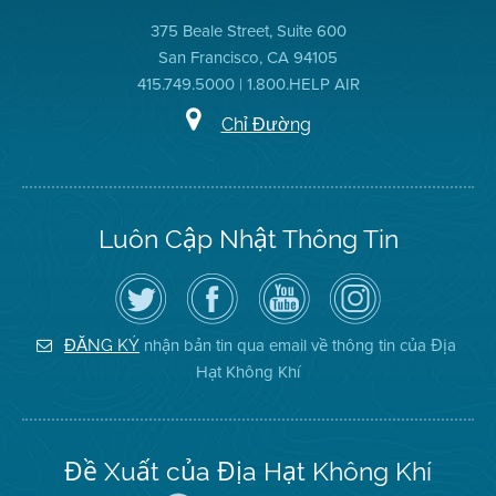
375 Beale Street, Suite 600
San Francisco, CA 94105
415.749.5000 | 1.800.HELP AIR
Chỉ Đường
Luôn Cập Nhật Thông Tin
Hãy
Truy
Kênh
Air
theo
cập
YouTube
District
dõi
Trang
của
on
Địa
Facebook
Địa
Instagram
Hạt
của
Hạt
nhận bản tin qua email về thông tin của Địa
ĐĂNG KÝ
Không
Địa
Không
Hạt Không Khí
Khí
Hạt
Khí
trên
Twitter
Đề Xuất của Địa Hạt Không Khí