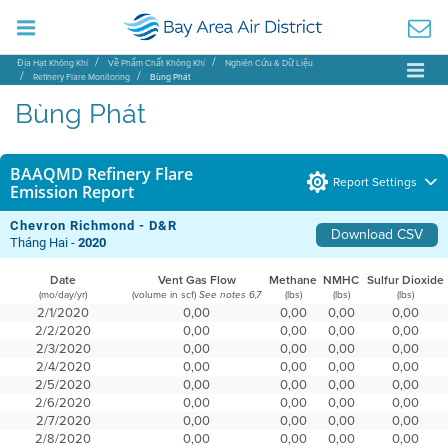
Địa Hạt Không Khí
Về Phẩm Chất Không Khí
Nghiên Cứu & Dữ Liệu
Refinery Flare Monitoring
Bùng Phát
Bùng Phát
BAAQMD Refinery Flare
Report Settings
Emission Report
Chevron Richmond - D&R
Download CSV
Tháng Hai -
2020
Date
Vent Gas Flow
Methane
NMHC
Sulfur Dioxide
(mo/day/yr)
(volume in scf)
(lbs)
(lbs)
(lbs)
See notes 6,7
2/1/2020
0,00
0,00
0,00
0,00
2/2/2020
0,00
0,00
0,00
0,00
2/3/2020
0,00
0,00
0,00
0,00
2/4/2020
0,00
0,00
0,00
0,00
2/5/2020
0,00
0,00
0,00
0,00
2/6/2020
0,00
0,00
0,00
0,00
2/7/2020
0,00
0,00
0,00
0,00
2/8/2020
0,00
0,00
0,00
0,00