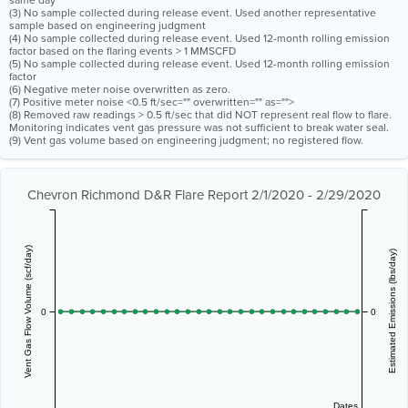
same day
(3) No sample collected during release event. Used another representative
sample based on engineering judgment
(4) No sample collected during release event. Used 12-month rolling emission
factor based on the flaring events > 1 MMSCFD
(5) No sample collected during release event. Used 12-month rolling emission
factor
(6) Negative meter noise overwritten as zero.
(7) Positive meter noise <0.5 ft/sec="" overwritten="" as="">
(8) Removed raw readings > 0.5 ft/sec that did NOT represent real flow to flare.
Monitoring indicates vent gas pressure was not sufficient to break water seal.
(9) Vent gas volume based on engineering judgment; no registered flow.
Chevron Richmond D&R Flare Report 2/1/2020 - 2/29/2020
Vent Gas Flow Volume (scf/day)
Estimated Emissions (lbs/day)
0
0
Dates