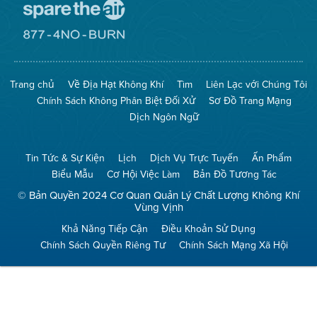
Đến
Trang
Mạng
Đến
Spare
Trang
The
Mạng
Air
8774
Trang chủ
Về Địa Hạt Không Khí
Tìm
Liên Lạc với Chúng Tôi
(Bảo
No
Toàn
Burn
Chính Sách Không Phân Biệt Đối Xử
Sơ Đồ Trang Mạng
Không
(Không
Khí)
Đốt)
Dịch Ngôn Ngữ
Tin Tức & Sự Kiện
Lịch
Dịch Vụ Trực Tuyến
Ấn Phẩm
Biểu Mẫu
Cơ Hội Việc Làm
Bản Đồ Tương Tác
© Bản Quyền 2024 Cơ Quan Quản Lý Chất Lượng Không Khí
Vùng Vịnh
Khả Năng Tiếp Cận
Điều Khoản Sử Dụng
Chính Sách Quyền Riêng Tư
Chính Sách Mạng Xã Hội