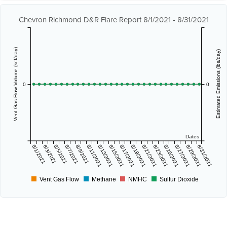
Chevron Richmond D&R Flare Report 8/1/2021 - 8/31/2021
Vent Gas Flow Volume (scf/day)
Estimated Emissions (lbs/day)
0
0
Dates
8/1/2021
8/3/2021
8/5/2021
8/7/2021
8/9/2021
8/11/2021
8/13/2021
8/15/2021
8/17/2021
8/19/2021
8/21/2021
8/23/2021
8/25/2021
8/27/2021
8/29/2021
8/31/2021
Vent Gas Flow
Methane
NMHC
Sulfur Dioxide