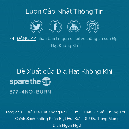
Luôn Cập Nhật Thông Tin
Hãy
Truy
Kênh
Air
theo
cập
YouTube
District
dõi
Trang
của
on
Địa
Facebook
Địa
Instagram
Hạt
của
Hạt
nhận bản tin qua email về thông tin của Địa
ĐĂNG KÝ
Không
Địa
Không
Hạt Không Khí
Khí
Hạt
Khí
trên
Twitter
Đề Xuất của Địa Hạt Không Khí
Đến
Trang
Mạng
Đến
Spare
Trang
The
Mạng
Air
8774
Trang chủ
Về Địa Hạt Không Khí
Tìm
Liên Lạc với Chúng Tôi
(Bảo
No
Toàn
Burn
Chính Sách Không Phân Biệt Đối Xử
Sơ Đồ Trang Mạng
Không
(Không
Khí)
Đốt)
Dịch Ngôn Ngữ