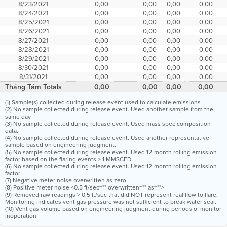
8/23/2021
0,00
0,00
0,00
0,00
8/24/2021
0,00
0,00
0,00
0,00
8/25/2021
0,00
0,00
0,00
0,00
8/26/2021
0,00
0,00
0,00
0,00
8/27/2021
0,00
0,00
0,00
0,00
8/28/2021
0,00
0,00
0,00
0,00
8/29/2021
0,00
0,00
0,00
0,00
8/30/2021
0,00
0,00
0,00
0,00
8/31/2021
0,00
0,00
0,00
0,00
Tháng Tám Totals
0,00
0,00
0,00
0,00
(1) Sample(s) collected during release event used to calculate emissions
(2) No sample collected during release event. Used another sample from the
same day
(3) No sample collected during release event. Used mass spec composition
data.
(4) No sample collected during release event. Used another representative
sample based on engineering judgment.
(5) No sample collected during release event. Used 12-month rolling emission
factor based on the flaring events > 1 MMSCFD
(6) No sample collected during release event. Used 12-month rolling emission
factor
(7) Negative meter noise overwritten as zero.
(8) Positive meter noise <0.5 ft/sec="" overwritten="" as="">
(9) Removed raw readings > 0.5 ft/sec that did NOT represent real flow to flare.
Monitoring indicates vent gas pressure was not sufficient to break water seal.
(10) Vent gas volume based on engineering judgment during periods of monitor
inoperation