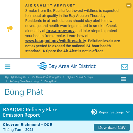
AIR QUALITY ADVISORY
Smoke from the Pacific Northwest wildfires is expected
to impact air quality in the Bay Area on Thursday.
Residents in affected areas should stay alert to news
coverage and health warnings related to smoke. Check
fire.airnow.gov
air quality at
and take steps to protect
your health from smoke. Learn how at
www.baaqmd.gov/wildfiresafety
.
Pollution levels are
not expected to exceed the national 24-hour health
standard. A Spare the Air Alert is not in effect.
Địa Hạt Không Khí
Về Phẩm Chất Không Khí
Nghiên Cứu & Dữ Liệu
Refinery Flare Monitoring
Bùng Phát
Bùng Phát
BAAQMD Refinery Flare
Report Settings
Emission Report
Chevron Richmond - D&R
Download CSV
Tháng Tám -
2021