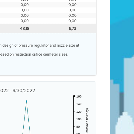
0,00
0,00
0,00
0,00
0,00
0,00
0,00
0,00
48,18
6,73
n design of pressure regulator and nozzle size at
ased on restriction orifice diameter sizes.
/2022 - 9/30/2022
160
140
Estimated Emissions (lbs/day)
120
100
80