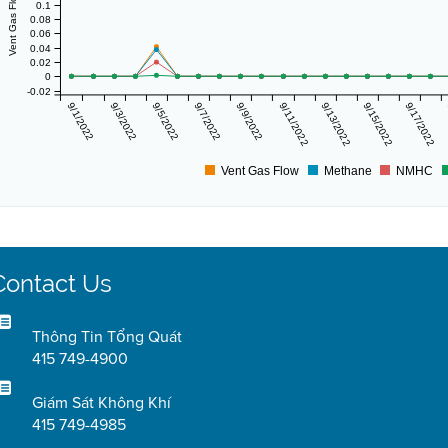
0.1
0.08
0.06
0.04
0.02
0
-0.02
9/1/2022
9/3/2022
9/5/2022
9/7/2022
9/9/2022
9/11/2022
9/13/2022
9/15/2022
9/17/2022
Vent Gas Flow
Methane
NMHC
Contact Us
Thông Tin Tổng Quát
415 749-4900
Giám Sát Không Khí
415 749-4985