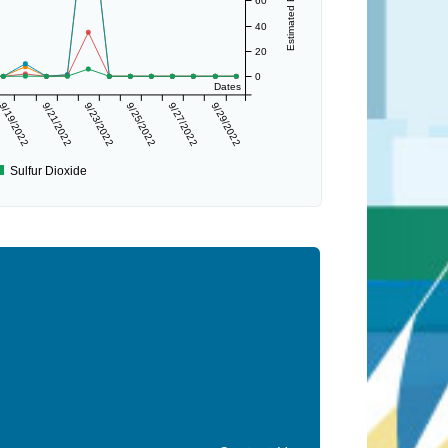
60
40
20
0
Dates
9/19/2022
9/21/2022
9/23/2022
9/25/2022
9/27/2022
9/29/2022
Sulfur Dioxide