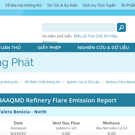
Về Địa Hạt Không Khí
Tin Tức & Sự Kiện
Dịch Vụ Trực Tuyến
Ấn Phẩ
,
,
tìm kiếm phổ biến:
Điều Lệ Tinh Chế
Khí Hậu
Asbestos
 TUÂN THỦ
GIẤY PHÉP
NGHIÊN CỨU & DỮ LIỆU
g Phát
ạt Không Khí
Về Phẩm Chất Không Khí
Nghiên Cứu & Dữ Liệu
Refinery Flare Monit
BAAQMD Refinery Flare Emission Report
Valero Benicia - North
Date
Vent Gas Flow
Methane
(mo/day/yr)
(volume in scf)
(lbs)
See notes 1,2,3,4
9/1/2022
0,00
0,00