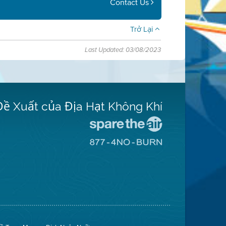
Contact Us
Trở Lại
Last Updated: 03/08/2023
Đề Xuất của Địa Hạt Không Khí
Đến
Trang
Đến
Mạng
Trang
Spare
Mạng
The
8774
Air
No
(Bảo
Burn
Toàn
(Không
Không
Đốt)
Khí)