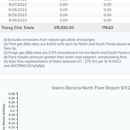
9/27/2022
0,00
0,00
9/28/2022
0,00
0,00
9/29/2022
0,00
0,00
9/30/2022
0,00
0,00
Tháng Chín Totals
315.930,00
179,63
(1) Excludes emissions from natural gas pilots and purges.
(2) Pilot gas (NG) rates are 4,800 scfd each for North and South Flares based o
flare tip.
(3) Purge gas (NG) rates are 0.171 mmscfd each for the North and South Flares b
(4) Flare header pressure greater than water seal setpoint, corroborating flow.
(5) Raw flow representative of flows between 0.1 - 275 ft/s per 12-11-501.2
and 40CFR60.107a(f)(1)(ii).
Valero Benicia North Flare Report 9/1
0.28
0.26
0.24
Vent Gas Flow Volume (scf/day)
0.22
0.2
0.18
0.16
0.14
0.12