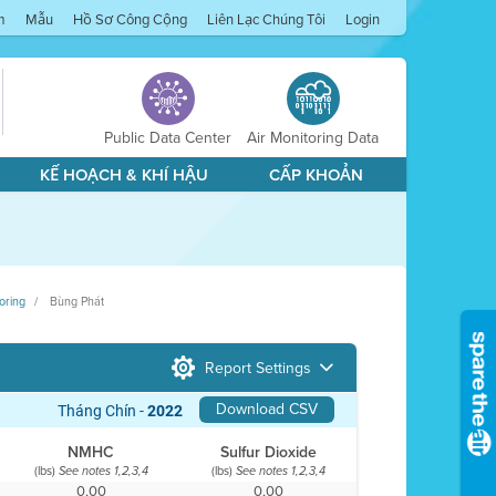
m
Mẫu
Hồ Sơ Công Cộng
Liên Lạc Chúng Tôi
Login
Public Data Center
Air Monitoring Data
KẾ HOẠCH & KHÍ HẬU
CẤP KHOẢN
oring
Bùng Phát
Report Settings
Download CSV
Tháng Chín -
2022
NMHC
Sulfur Dioxide
(lbs)
(lbs)
See notes 1,2,3,4
See notes 1,2,3,4
0,00
0,00