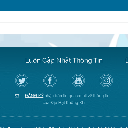
Luôn Cập Nhật Thông Tin
Hãy
Truy
Kênh
Air
theo
cập
YouTube
District
dõi
Trang
của
on
Địa
Facebook
Địa
Instagram
Hạt
của
Hạt
ĐĂNG KÝ
nhận bản tin qua email về thông tin
Không
Địa
Không
Khí
Hạt
Khí
của Địa Hạt Không Khí
trên
Twitter