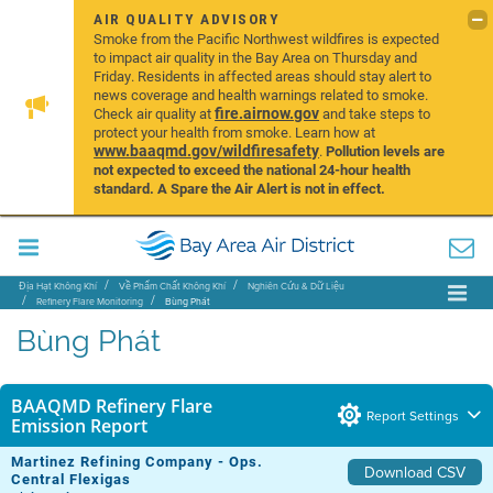
AIR QUALITY ADVISORY
Smoke from the Pacific Northwest wildfires is expected
to impact air quality in the Bay Area on Thursday and
Friday. Residents in affected areas should stay alert to
news coverage and health warnings related to smoke.
fire.airnow.gov
Check air quality at
and take steps to
protect your health from smoke. Learn how at
www.baaqmd.gov/wildfiresafety
.
Pollution levels are
not expected to exceed the national 24-hour health
standard. A Spare the Air Alert is not in effect.
Địa Hạt Không Khí
Về Phẩm Chất Không Khí
Nghiên Cứu & Dữ Liệu
Refinery Flare Monitoring
Bùng Phát
Bùng Phát
BAAQMD Refinery Flare
Report Settings
Emission Report
Martinez Refining Company - Ops.
Download CSV
Central Flexigas