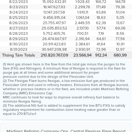
8/22/2023
15.092.632,81
1.928,43
166,72
144,78
8/23/2023
16.147.627,93
2.299,76
171,49
79,36
8/24/2023
13.147.267,58
1.910,11
93,86
51,04
8/25/2023
9.456.915,04
1.061,04
18,63
5,05
8/26/2023
25.755.417,97
2.449,55
62,39
13,67
8/27/2023
25.035.853,52
2.137,10
57,74
69,06
8/28/2023
5.752.405,76
700,51
7,19
8,56
8/29/2023
26.474.667,97
2.310,94
64,61
77,56
8/30/2023
20.911.423,83
2.384,61
41,64
10,91
8/31/2023
30.947.208,98
2.930,91
72,96
12,97
Tháng Tám Totals
210.820.767,09
23.566,94
912,34
680,99
(1) Vent gas shown here is the flow from the total gas minus the purges to the
flare (FXG and Nitrogen). A minimum flow of flexigas is required in the flare for
purge gas at all times and some additional amount for proper
pressure control due to the design of the Flexicoker Unit.
(2) The Flexigas Flare burns flexigas, a low-emission fuel gas produced in the
Flexicoker Unit and used in refinery heaters. Emissions from all flexigas burned,
whether in process heaters or in the flare, are included under Martinez Refining
Company (MRC) Emissions Cap.
MRC continues to look for ways to improve overall refinery fuel balance to
minimize flexigas flaring.
(3) The additional NG fuel is added to supplement the low BTU FXG to satisfy
regulatory requirement for combustion zone heating value greater than or
equal to 270 BTU/scf
Martinez Refining Company Ops. Central Flexigas Flare Report