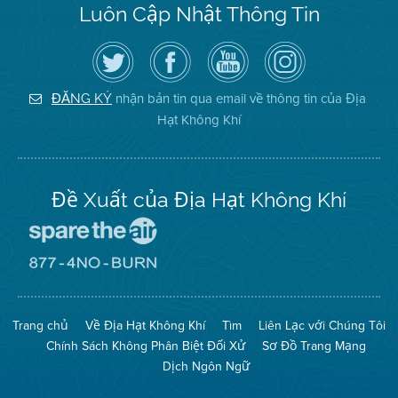
Luôn Cập Nhật Thông Tin
Hãy
Truy
Kênh
Air
theo
cập
YouTube
District
dõi
Trang
của
on
Địa
Facebook
Địa
Instagram
Hạt
của
Hạt
nhận bản tin qua email về thông tin của Địa
ĐĂNG KÝ
Không
Địa
Không
Hạt Không Khí
Khí
Hạt
Khí
trên
Twitter
Đề Xuất của Địa Hạt Không Khí
Đến
Trang
Mạng
Đến
Spare
Trang
The
Mạng
Air
8774
Trang chủ
Về Địa Hạt Không Khí
Tìm
Liên Lạc với Chúng Tôi
(Bảo
No
Toàn
Burn
Chính Sách Không Phân Biệt Đối Xử
Sơ Đồ Trang Mạng
Không
(Không
Khí)
Đốt)
Dịch Ngôn Ngữ