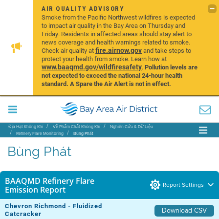
AIR QUALITY ADVISORY
Smoke from the Pacific Northwest wildfires is expected
to impact air quality in the Bay Area on Thursday and
Friday. Residents in affected areas should stay alert to
news coverage and health warnings related to smoke.
fire.airnow.gov
Check air quality at
and take steps to
protect your health from smoke. Learn how at
www.baaqmd.gov/wildfiresafety
.
Pollution levels are
not expected to exceed the national 24-hour health
standard. A Spare the Air Alert is not in effect.
Địa Hạt Không Khí
Về Phẩm Chất Không Khí
Nghiên Cứu & Dữ Liệu
Refinery Flare Monitoring
Bùng Phát
Bùng Phát
BAAQMD Refinery Flare
Report Settings
Emission Report
Chevron Richmond - Fluidized
Download CSV
Catcracker