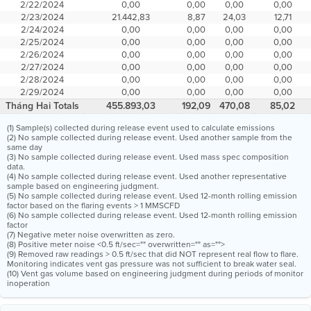
2/22/2024
0,00
0,00
0,00
0,00
2/23/2024
21.442,83
8,87
24,03
12,71
2/24/2024
0,00
0,00
0,00
0,00
2/25/2024
0,00
0,00
0,00
0,00
2/26/2024
0,00
0,00
0,00
0,00
2/27/2024
0,00
0,00
0,00
0,00
2/28/2024
0,00
0,00
0,00
0,00
2/29/2024
0,00
0,00
0,00
0,00
Tháng Hai Totals
455.893,03
192,09
470,08
85,02
(1) Sample(s) collected during release event used to calculate emissions
(2) No sample collected during release event. Used another sample from the
same day
(3) No sample collected during release event. Used mass spec composition
data.
(4) No sample collected during release event. Used another representative
sample based on engineering judgment.
(5) No sample collected during release event. Used 12-month rolling emission
factor based on the flaring events > 1 MMSCFD
(6) No sample collected during release event. Used 12-month rolling emission
factor
(7) Negative meter noise overwritten as zero.
(8) Positive meter noise <0.5 ft/sec="" overwritten="" as="">
(9) Removed raw readings > 0.5 ft/sec that did NOT represent real flow to flare.
Monitoring indicates vent gas pressure was not sufficient to break water seal.
(10) Vent gas volume based on engineering judgment during periods of monitor
inoperation