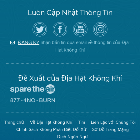
Luôn Cập Nhật Thông Tin
Hãy
Truy
Kênh
Air
theo
cập
YouTube
District
dõi
Trang
của
on
Địa
Facebook
Địa
Instagram
Hạt
của
Hạt
nhận bản tin qua email về thông tin của Địa
ĐĂNG KÝ
Không
Địa
Không
Hạt Không Khí
Khí
Hạt
Khí
trên
Twitter
Đề Xuất của Địa Hạt Không Khí
Đến
Trang
Mạng
Đến
Spare
Trang
The
Mạng
Air
8774
Trang chủ
Về Địa Hạt Không Khí
Tìm
Liên Lạc với Chúng Tôi
(Bảo
No
Toàn
Burn
Chính Sách Không Phân Biệt Đối Xử
Sơ Đồ Trang Mạng
Không
(Không
Khí)
Đốt)
Dịch Ngôn Ngữ