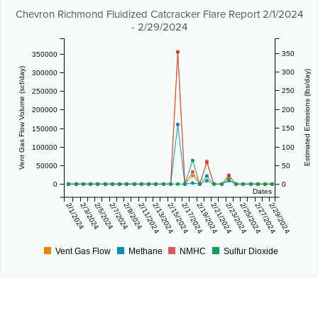
Chevron Richmond Fluidized Catcracker Flare Report 2/1/2024
- 2/29/2024
350
350000
Vent Gas Flow Volume (scf/day)
300
300000
Estimated Emissions (lbs/day)
250
250000
200000
200
150
150000
100000
100
50000
50
0
0
Dates
2/1/2024
2/3/2024
2/5/2024
2/7/2024
2/9/2024
2/11/2024
2/13/2024
2/15/2024
2/17/2024
2/19/2024
2/21/2024
2/23/2024
2/25/2024
2/27/2024
2/29/2024
Vent Gas Flow
Methane
NMHC
Sulfur Dioxide