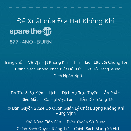
Twitter
Đề Xuất của Địa Hạt Không Khí
Đến
Trang
Mạng
Đến
Spare
Trang
The
Mạng
Air
8774
Trang chủ
Về Địa Hạt Không Khí
Tìm
Liên Lạc với Chúng Tôi
(Bảo
No
Toàn
Burn
Chính Sách Không Phân Biệt Đối Xử
Sơ Đồ Trang Mạng
Không
(Không
Khí)
Đốt)
Dịch Ngôn Ngữ
Tin Tức & Sự Kiện
Lịch
Dịch Vụ Trực Tuyến
Ấn Phẩm
Biểu Mẫu
Cơ Hội Việc Làm
Bản Đồ Tương Tác
© Bản Quyền 2024 Cơ Quan Quản Lý Chất Lượng Không Khí
Vùng Vịnh
Khả Năng Tiếp Cận
Điều Khoản Sử Dụng
Chính Sách Quyền Riêng Tư
Chính Sách Mạng Xã Hội