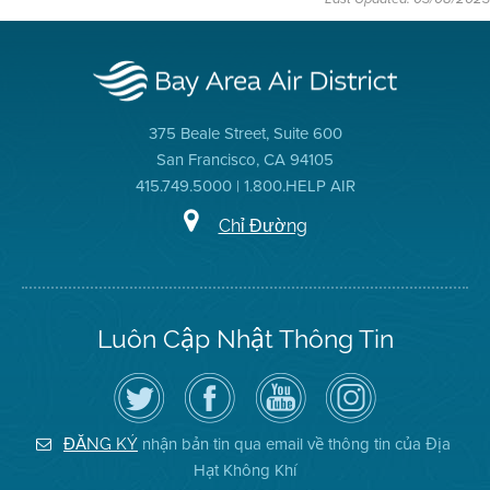
375 Beale Street, Suite 600
San Francisco, CA 94105
415.749.5000 | 1.800.HELP AIR
Chỉ Đường
Luôn Cập Nhật Thông Tin
Hãy
Truy
Kênh
Air
theo
cập
YouTube
District
dõi
Trang
của
on
Địa
Facebook
Địa
Instagram
Hạt
của
Hạt
nhận bản tin qua email về thông tin của Địa
ĐĂNG KÝ
Không
Địa
Không
Hạt Không Khí
Khí
Hạt
Khí
trên