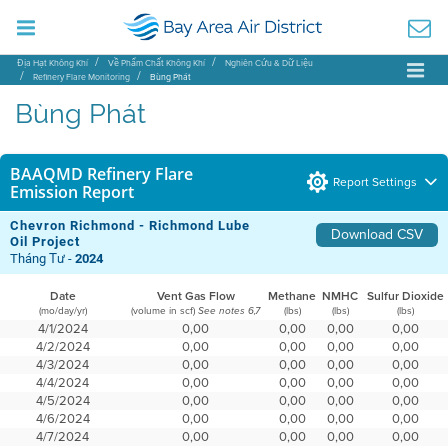
Địa Hạt Không Khí
Về Phẩm Chất Không Khí
Nghiên Cứu & Dữ Liệu
Refinery Flare Monitoring
Bùng Phát
Bùng Phát
BAAQMD Refinery Flare
Report Settings
Emission Report
Chevron Richmond - Richmond Lube
Download CSV
Oil Project
Tháng Tư -
2024
Date
Vent Gas Flow
Methane
NMHC
Sulfur Dioxide
(mo/day/yr)
(volume in scf)
(lbs)
(lbs)
(lbs)
See notes 6,7
4/1/2024
0,00
0,00
0,00
0,00
4/2/2024
0,00
0,00
0,00
0,00
4/3/2024
0,00
0,00
0,00
0,00
4/4/2024
0,00
0,00
0,00
0,00
4/5/2024
0,00
0,00
0,00
0,00
4/6/2024
0,00
0,00
0,00
0,00
4/7/2024
0,00
0,00
0,00
0,00