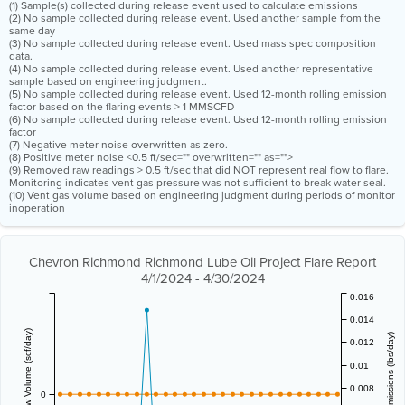
(1) Sample(s) collected during release event used to calculate emissions
(2) No sample collected during release event. Used another sample from the
same day
(3) No sample collected during release event. Used mass spec composition
data.
(4) No sample collected during release event. Used another representative
sample based on engineering judgment.
(5) No sample collected during release event. Used 12-month rolling emission
factor based on the flaring events > 1 MMSCFD
(6) No sample collected during release event. Used 12-month rolling emission
factor
(7) Negative meter noise overwritten as zero.
(8) Positive meter noise <0.5 ft/sec="" overwritten="" as="">
(9) Removed raw readings > 0.5 ft/sec that did NOT represent real flow to flare.
Monitoring indicates vent gas pressure was not sufficient to break water seal.
(10) Vent gas volume based on engineering judgment during periods of monitor
inoperation
Chevron Richmond Richmond Lube Oil Project Flare Report
4/1/2024 - 4/30/2024
0.016
0.014
Vent Gas Flow Volume (scf/day)
Estimated Emissions (lbs/day)
0.012
0.01
0.008
0