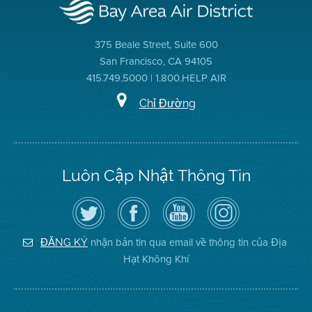
375 Beale Street, Suite 600
San Francisco, CA 94105
415.749.5000 | 1.800.HELP AIR
Chỉ Đường
Luôn Cập Nhật Thông Tin
Hãy
Truy
Kênh
Air
theo
cập
YouTube
District
dõi
Trang
của
on
Địa
Facebook
Địa
Instagram
Hạt
của
Hạt
nhận bản tin qua email về thông tin của Địa
ĐĂNG KÝ
Không
Địa
Không
Hạt Không Khí
Khí
Hạt
Khí
trên
Twitter