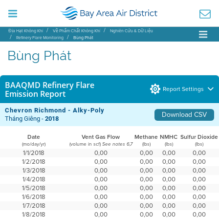
Địa Hạt Không Khí
Về Phẩm Chất Không Khí
Nghiên Cứu & Dữ Liệu
Refinery Flare Monitoring
Bùng Phát
Bùng Phát
BAAQMD Refinery Flare
Report Settings
Emission Report
Chevron Richmond - Alky-Poly
Download CSV
Tháng Giêng -
2018
Date
Vent Gas Flow
Methane
NMHC
Sulfur Dioxide
(mo/day/yr)
(volume in scf)
(lbs)
(lbs)
(lbs)
See notes 6,7
1/1/2018
0,00
0,00
0,00
0,00
1/2/2018
0,00
0,00
0,00
0,00
1/3/2018
0,00
0,00
0,00
0,00
1/4/2018
0,00
0,00
0,00
0,00
1/5/2018
0,00
0,00
0,00
0,00
1/6/2018
0,00
0,00
0,00
0,00
1/7/2018
0,00
0,00
0,00
0,00
1/8/2018
0,00
0,00
0,00
0,00