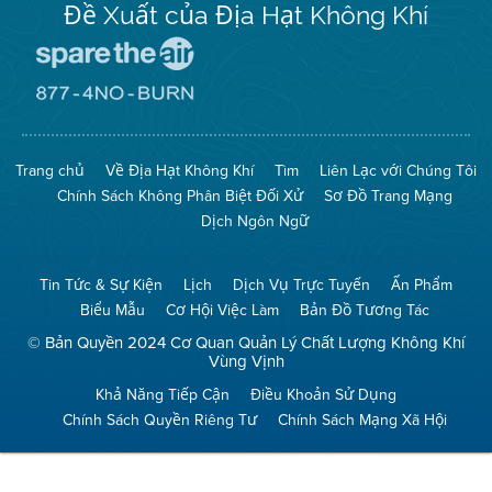
Đề Xuất của Địa Hạt Không Khí
Đến
Trang
Mạng
Đến
Spare
Trang
The
Mạng
Air
8774
Trang chủ
Về Địa Hạt Không Khí
Tìm
Liên Lạc với Chúng Tôi
(Bảo
No
Toàn
Burn
Chính Sách Không Phân Biệt Đối Xử
Sơ Đồ Trang Mạng
Không
(Không
Khí)
Đốt)
Dịch Ngôn Ngữ
Tin Tức & Sự Kiện
Lịch
Dịch Vụ Trực Tuyến
Ấn Phẩm
Biểu Mẫu
Cơ Hội Việc Làm
Bản Đồ Tương Tác
© Bản Quyền 2024 Cơ Quan Quản Lý Chất Lượng Không Khí
Vùng Vịnh
Khả Năng Tiếp Cận
Điều Khoản Sử Dụng
Chính Sách Quyền Riêng Tư
Chính Sách Mạng Xã Hội