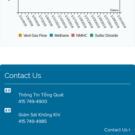
Dates
1/1/2018
1/3/2018
1/5/2018
1/7/2018
1/9/2018
1/11/2018
1/13/2018
1/15/2018
1/17/2018
1/19/2018
1/21/2018
1/23/2018
1/25/2018
1/27/2018
1/29/2018
1/31/2018
Vent Gas Flow
Methane
NMHC
Sulfur Dioxide
Contact Us
Thông Tin Tổng Quát
415 749-4900
Giám Sát Không Khí
415 749-4985
Contact Us