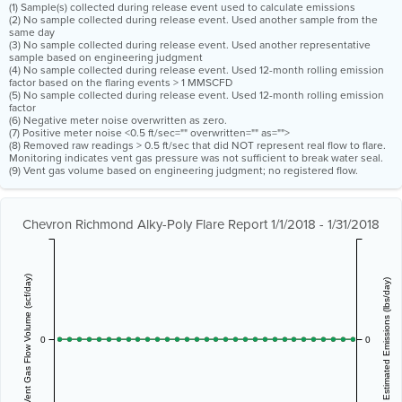
(1) Sample(s) collected during release event used to calculate emissions
(2) No sample collected during release event. Used another sample from the
same day
(3) No sample collected during release event. Used another representative
sample based on engineering judgment
(4) No sample collected during release event. Used 12-month rolling emission
factor based on the flaring events > 1 MMSCFD
(5) No sample collected during release event. Used 12-month rolling emission
factor
(6) Negative meter noise overwritten as zero.
(7) Positive meter noise <0.5 ft/sec="" overwritten="" as="">
(8) Removed raw readings > 0.5 ft/sec that did NOT represent real flow to flare.
Monitoring indicates vent gas pressure was not sufficient to break water seal.
(9) Vent gas volume based on engineering judgment; no registered flow.
Chevron Richmond Alky-Poly Flare Report 1/1/2018 - 1/31/2018
Vent Gas Flow Volume (scf/day)
Estimated Emissions (lbs/day)
0
0