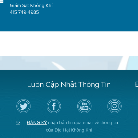
Giám Sát Không Khí
415 749-4985
Luôn Cập Nhật Thông Tin
Hãy
Truy
Kênh
Air
theo
cập
YouTube
District
dõi
Trang
của
on
Địa
Facebook
Địa
Instagram
Hạt
của
Hạt
ĐĂNG KÝ
nhận bản tin qua email về thông tin
Không
Địa
Không
Khí
Hạt
Khí
của Địa Hạt Không Khí
trên
Twitter