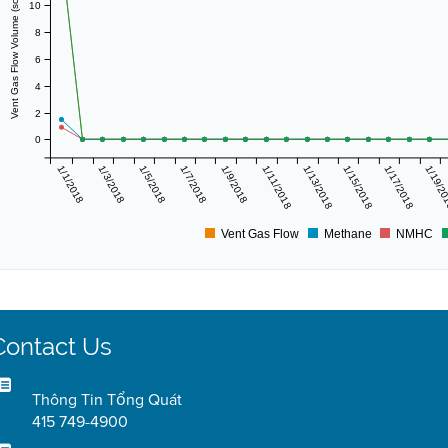
Vent Gas Flow Volume (scf/day)
10
8
6
4
2
0
1/1/2018
1/3/2018
1/5/2018
1/7/2018
1/9/2018
1/11/2018
1/13/2018
1/15/2018
1/17/2018
1/19/2
Vent Gas Flow
Methane
NMHC
Contact Us
Thông Tin Tổng Quát
415 749-4900