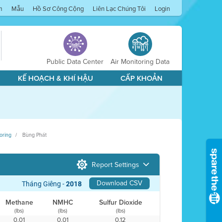
m
Mẫu
Hồ Sơ Công Cộng
Liên Lạc Chúng Tôi
Login
Public Data Center
Air Monitoring Data
KẾ HOẠCH & KHÍ HẬU
CẤP KHOẢN
oring
Bùng Phát
Report Settings
Download CSV
Tháng Giêng -
2018
Methane
NMHC
Sulfur Dioxide
(lbs)
(lbs)
(lbs)
0,01
0,01
0,12