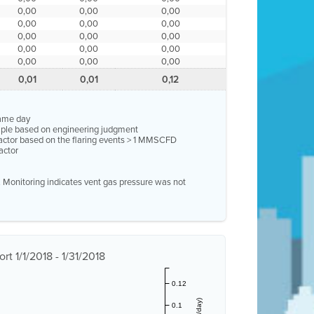
0,00
0,00
0,00
0,00
0,00
0,00
0,00
0,00
0,00
0,00
0,00
0,00
0,00
0,00
0,00
0,01
0,01
0,12
same day
ample based on engineering judgment
factor based on the flaring events > 1 MMSCFD
actor
e. Monitoring indicates vent gas pressure was not
 1/1/2018 - 1/31/2018
0.12
0.1