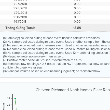
1/27/2018
0,00
1/28/2018
0,00
1/29/2018
0,00
1/30/2018
0,00
1/31/2018
0,00
Tháng Giêng Totals
13,89
(1) Sample(s) collected during release event used to calculate emissions
(2) No sample collected during release event. Used another sample from the 
(3) No sample collected during release event. Used another representative s
(4) No sample collected during release event. Used 12-month rolling emission 
(5) No sample collected during release event. Used 12-month rolling emission f
(6) Negative meter noise overwritten as zero.
(7) Positive meter noise <0.5 ft/sec="" overwritten="" as="">
(8) Removed raw readings > 0.5 ft/sec that did NOT represent real flow to flar
sufficient to break water seal.
(9) Vent gas volume based on engineering judgment; no registered flow.
Chevron Richmond North Isomax Flare Report
14
12