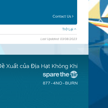
Contact Us
Trở Lại
Last Updated: 03/08/2023
Đề Xuất của Địa Hạt Không Khí
Đến
Trang
Đến
Mạng
Trang
Spare
Mạng
The
8774
Air
No
(Bảo