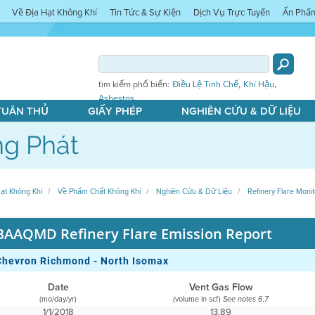
Về Địa Hạt Không Khí
Tin Tức & Sự Kiện
Dịch Vụ Trực Tuyến
Ấn Phẩ
,
,
tìm kiếm phổ biến:
Điều Lệ Tinh Chế
Khí Hậu
Asbestos
 TUÂN THỦ
GIẤY PHÉP
NGHIÊN CỨU & DỮ LIỆU
g Phát
ạt Không Khí
Về Phẩm Chất Không Khí
Nghiên Cứu & Dữ Liệu
Refinery Flare Monit
BAAQMD Refinery Flare Emission Report
Chevron Richmond - North Isomax
Date
Vent Gas Flow
(mo/day/yr)
(volume in scf)
See notes 6,7
1/1/2018
13,89