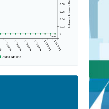
Estimated Emissions (lbs/day)
0.08
0.06
0.04
0.02
0
Dates
018
1/21/2018
1/23/2018
1/25/2018
1/27/2018
1/29/2018
1/31/2018
Sulfur Dioxide