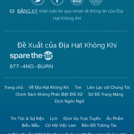
dõi
Trang
của
on
Địa
Facebook
Địa
Instagram
Hạt
của
Hạt
nhận bản tin qua email về thông tin của Địa
ĐĂNG KÝ
Không
Địa
Không
Hạt Không Khí
Khí
Hạt
Khí
trên
Twitter
Đề Xuất của Địa Hạt Không Khí
Đến
Trang
Mạng
Đến
Spare
Trang
The
Mạng
Air
8774
Trang chủ
Về Địa Hạt Không Khí
Tìm
Liên Lạc với Chúng Tôi
(Bảo
No
Toàn
Burn
Chính Sách Không Phân Biệt Đối Xử
Sơ Đồ Trang Mạng
Không
(Không
Khí)
Đốt)
Dịch Ngôn Ngữ
Tin Tức & Sự Kiện
Lịch
Dịch Vụ Trực Tuyến
Ấn Phẩm
Biểu Mẫu
Cơ Hội Việc Làm
Bản Đồ Tương Tác