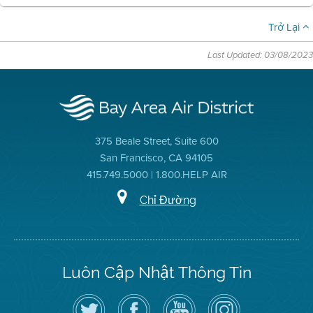
Trở Lại
Last Updated: 03/08/2023
375 Beale Street, Suite 600
San Francisco, CA 94105
415.749.5000 | 1.800.HELP AIR
Chỉ Đường
Luôn Cập Nhật Thông Tin
Hãy
Truy
Kênh
Air
theo
cập
YouTube
District