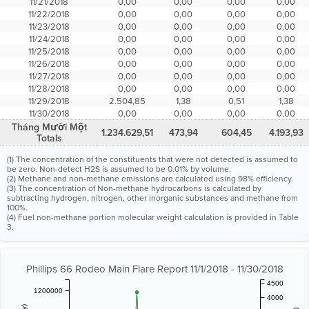
11/21/2018
0,00
0,00
0,00
0,00
11/22/2018
0,00
0,00
0,00
0,00
11/23/2018
0,00
0,00
0,00
0,00
11/24/2018
0,00
0,00
0,00
0,00
11/25/2018
0,00
0,00
0,00
0,00
11/26/2018
0,00
0,00
0,00
0,00
11/27/2018
0,00
0,00
0,00
0,00
11/28/2018
0,00
0,00
0,00
0,00
11/29/2018
2.504,85
1,38
0,51
1,38
11/30/2018
0,00
0,00
0,00
0,00
Tháng Mười Một
1.234.629,51
473,94
604,45
4.193,93
Totals
(1) The concentration of the constituents that were not detected is assumed to
be zero. Non-detect H2S is assumed to be 0.01% by volume.
(2) Methane and non-methane emissions are calculated using 98% efficiency.
(3) The concentration of Non-methane hydrocarbons is calculated by
subtracting hydrogen, nitrogen, other inorganic substances and methane from
100%.
(4) Fuel non-methane portion molecular weight calculation is provided in Table
3.
Phillips 66 Rodeo Main Flare Report 11/1/2018 - 11/30/2018
4500
1200000
4000