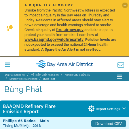
AIR QUALITY ADVISORY
Smoke from the Pacific Northwest wildfires is expected
to impact air quality in the Bay Area on Thursday and
Friday. Residents in affected areas should stay alert to
news coverage and health warnings related to smoke.
fire.airnow.gov
Check air quality at
and take steps to
protect your health from smoke. Learn how at
www.baaqmd.gov/wildfiresafety
.
Pollution levels are
not expected to exceed the national 24-hour health
standard. A Spare the Air Alert is not in effect.
Địa Hạt Không Khí
Về Phẩm Chất Không Khí
Nghiên Cứu & Dữ Liệu
Refinery Flare Monitoring
Bùng Phát
Bùng Phát
BAAQMD Refinery Flare
Report Settings
Emission Report
Phillips 66 Rodeo - Main
Download CSV
Tháng Mười Một -
2018