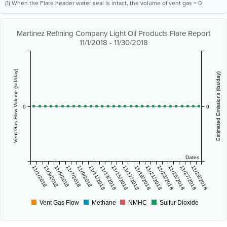
(1) When the Flare header water seal is intact, the volume of vent gas = 0
Martinez Refining Company Light Oil Products Flare Report
11/1/2018 - 11/30/2018
Vent Gas Flow Volume (scf/day)
Estimated Emissions (lbs/day)
0
0
Dates
11/1/2018
11/3/2018
11/5/2018
11/7/2018
11/9/2018
11/11/2018
11/13/2018
11/15/2018
11/17/2018
11/19/2018
11/21/2018
11/23/2018
11/25/2018
11/27/2018
11/29/2018
Vent Gas Flow
Methane
NMHC
Sulfur Dioxide