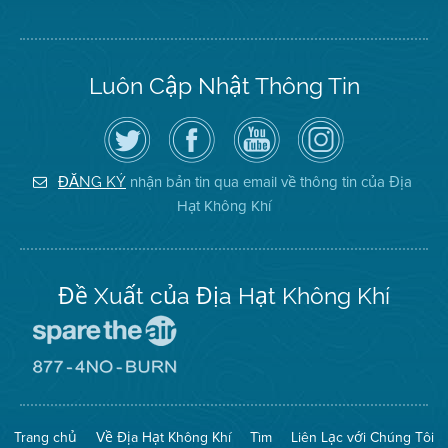
Luôn Cập Nhật Thông Tin
Hãy
Truy
Kênh
Air
theo
cập
YouTube
District
dõi
Trang
của
on
Địa
Facebook
Địa
Instagram
Hạt
của
Hạt
nhận bản tin qua email về thông tin của Địa
ĐĂNG KÝ
Không
Địa
Không
Hạt Không Khí
Khí
Hạt
Khí
trên
Twitter
Đề Xuất của Địa Hạt Không Khí
Đến
Trang
Mạng
Đến
Spare
Trang
The
Mạng
Air
8774
Trang chủ
Về Địa Hạt Không Khí
Tìm
Liên Lạc với Chúng Tôi
(Bảo
No