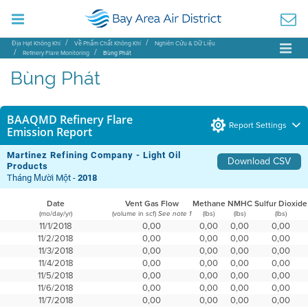
Địa Hạt Không Khí
Về Phẩm Chất Không Khí
Nghiên Cứu & Dữ Liệu
Refinery Flare Monitoring
Bùng Phát
Bùng Phát
BAAQMD Refinery Flare
Report Settings
Emission Report
Martinez Refining Company - Light Oil
Download CSV
Products
Tháng Mười Một -
2018
Date
Vent Gas Flow
Methane
NMHC
Sulfur Dioxide
(mo/day/yr)
(volume in scf)
(lbs)
(lbs)
(lbs)
See note 1
11/1/2018
0,00
0,00
0,00
0,00
11/2/2018
0,00
0,00
0,00
0,00
11/3/2018
0,00
0,00
0,00
0,00
11/4/2018
0,00
0,00
0,00
0,00
11/5/2018
0,00
0,00
0,00
0,00
11/6/2018
0,00
0,00
0,00
0,00
11/7/2018
0,00
0,00
0,00
0,00