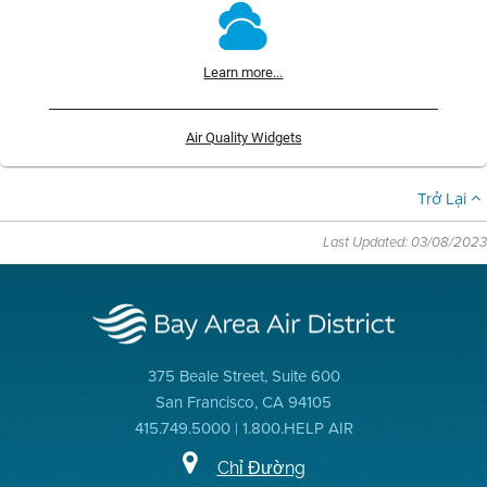
Learn more...
Air Quality Widgets
Trở Lại
Last Updated: 03/08/2023
375 Beale Street, Suite 600
San Francisco, CA 94105
415.749.5000 | 1.800.HELP AIR
Chỉ Đường