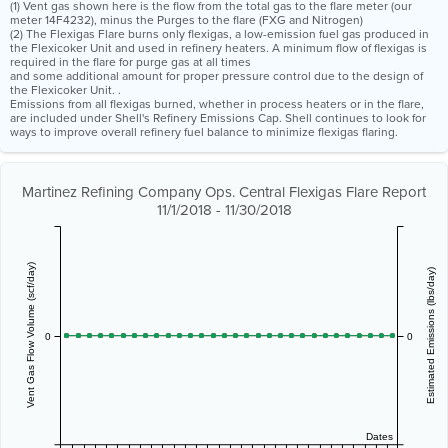
(1) Vent gas shown here is the flow from the total gas to the flare meter (our
meter 14F4232), minus the Purges to the flare (FXG and Nitrogen)
(2) The Flexigas Flare burns only flexigas, a low-emission fuel gas produced in
the Flexicoker Unit and used in refinery heaters. A minimum flow of flexigas is
required in the flare for purge gas at all times
and some additional amount for proper pressure control due to the design of
the Flexicoker Unit. .
Emissions from all flexigas burned, whether in process heaters or in the flare,
are included under Shell's Refinery Emissions Cap. Shell continues to look for
ways to improve overall refinery fuel balance to minimize flexigas flaring.
Martinez Refining Company Ops. Central Flexigas Flare Report
11/1/2018 - 11/30/2018
Vent Gas Flow Volume (scf/day)
Estimated Emissions (lbs/day)
0
0
Dates