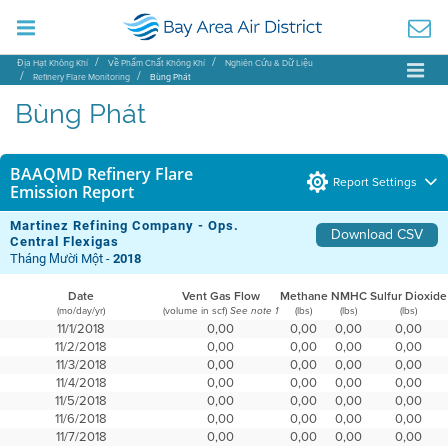
Địa Hạt Không Khí
Về Phẩm Chất Không Khí
Nghiên Cứu & Dữ Liệu
Refinery Flare Monitoring
Bùng Phát
Bùng Phát
BAAQMD Refinery Flare
Report Settings
Emission Report
Martinez Refining Company - Ops.
Download CSV
Central Flexigas
Tháng Mười Một -
2018
Date
Vent Gas Flow
Methane
NMHC
Sulfur Dioxide
(mo/day/yr)
(volume in scf)
(lbs)
(lbs)
(lbs)
See note 1
11/1/2018
0,00
0,00
0,00
0,00
11/2/2018
0,00
0,00
0,00
0,00
11/3/2018
0,00
0,00
0,00
0,00
11/4/2018
0,00
0,00
0,00
0,00
11/5/2018
0,00
0,00
0,00
0,00
11/6/2018
0,00
0,00
0,00
0,00
11/7/2018
0,00
0,00
0,00
0,00