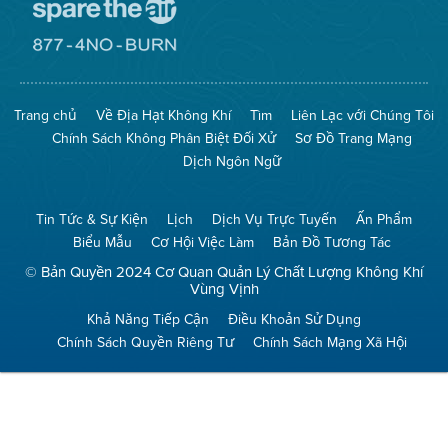
Đến
Trang
Mạng
Đến
Spare
Trang
The
Mạng
Air
8774
Trang chủ
Về Địa Hạt Không Khí
Tìm
Liên Lạc với Chúng Tôi
(Bảo
No
Toàn
Burn
Chính Sách Không Phân Biệt Đối Xử
Sơ Đồ Trang Mạng
Không
(Không
Khí)
Đốt)
Dịch Ngôn Ngữ
Tin Tức & Sự Kiện
Lịch
Dịch Vụ Trực Tuyến
Ấn Phẩm
Biểu Mẫu
Cơ Hội Việc Làm
Bản Đồ Tương Tác
© Bản Quyền 2024 Cơ Quan Quản Lý Chất Lượng Không Khí
Vùng Vịnh
Khả Năng Tiếp Cận
Điều Khoản Sử Dụng
Chính Sách Quyền Riêng Tư
Chính Sách Mạng Xã Hội