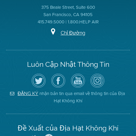
375 Beale Street, Suite 600
San Francisco, CA 94105
415.749.5000 | 1.800.HELP AIR
Chỉ Đường
Luôn Cập Nhật Thông Tin
Hãy
Truy
Kênh
Air
theo
cập
YouTube
District
dõi
Trang
của
on
Địa
Facebook
Địa
Instagram
Hạt
của
Hạt
nhận bản tin qua email về thông tin của Địa
ĐĂNG KÝ
Không
Địa
Không
Hạt Không Khí
Khí
Hạt
Khí
trên
Twitter
Đề Xuất của Địa Hạt Không Khí