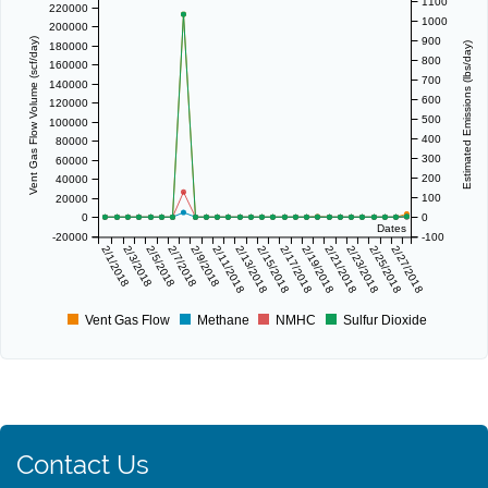
1100
220000
1000
200000
900
Vent Gas Flow Volume (scf/day)
180000
Estimated Emissions (lbs/day)
800
160000
700
140000
600
120000
500
100000
400
80000
300
60000
200
40000
100
20000
0
0
Dates
-20000
-100
2/1/2018
2/3/2018
2/5/2018
2/7/2018
2/9/2018
2/11/2018
2/13/2018
2/15/2018
2/17/2018
2/19/2018
2/21/2018
2/23/2018
2/25/2018
2/27/2018
Vent Gas Flow
Methane
NMHC
Sulfur Dioxide
Contact Us