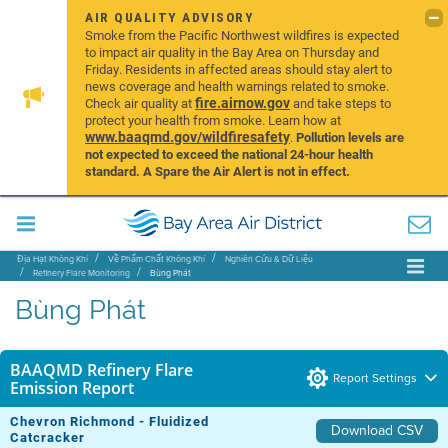
AIR QUALITY ADVISORY
Smoke from the Pacific Northwest wildfires is expected
to impact air quality in the Bay Area on Thursday and
Friday. Residents in affected areas should stay alert to
news coverage and health warnings related to smoke.
fire.airnow.gov
Check air quality at
and take steps to
protect your health from smoke. Learn how at
www.baaqmd.gov/wildfiresafety
.
Pollution levels are
not expected to exceed the national 24-hour health
standard. A Spare the Air Alert is not in effect.
Địa Hạt Không Khí
Về Phẩm Chất Không Khí
Nghiên Cứu & Dữ Liệu
Refinery Flare Monitoring
Bùng Phát
Bùng Phát
BAAQMD Refinery Flare
Report Settings
Emission Report
Chevron Richmond - Fluidized
Download CSV
Catcracker