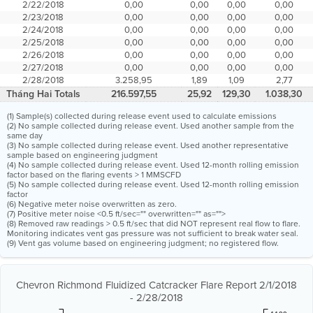
2/22/2018
0,00
0,00
0,00
0,00
2/23/2018
0,00
0,00
0,00
0,00
2/24/2018
0,00
0,00
0,00
0,00
2/25/2018
0,00
0,00
0,00
0,00
2/26/2018
0,00
0,00
0,00
0,00
2/27/2018
0,00
0,00
0,00
0,00
2/28/2018
3.258,95
1,89
1,09
2,77
Tháng Hai Totals
216.597,55
25,92
129,30
1.038,30
(1) Sample(s) collected during release event used to calculate emissions
(2) No sample collected during release event. Used another sample from the
same day
(3) No sample collected during release event. Used another representative
sample based on engineering judgment
(4) No sample collected during release event. Used 12-month rolling emission
factor based on the flaring events > 1 MMSCFD
(5) No sample collected during release event. Used 12-month rolling emission
factor
(6) Negative meter noise overwritten as zero.
(7) Positive meter noise <0.5 ft/sec="" overwritten="" as="">
(8) Removed raw readings > 0.5 ft/sec that did NOT represent real flow to flare.
Monitoring indicates vent gas pressure was not sufficient to break water seal.
(9) Vent gas volume based on engineering judgment; no registered flow.
Chevron Richmond Fluidized Catcracker Flare Report 2/1/2018
- 2/28/2018