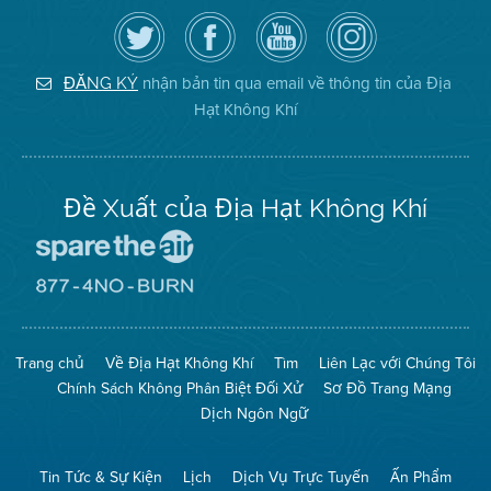
Hãy
Truy
Kênh
Air
theo
cập
YouTube
District
dõi
Trang
của
on
Địa
Facebook
Địa
Instagram
Hạt
của
Hạt
nhận bản tin qua email về thông tin của Địa
ĐĂNG KÝ
Không
Địa
Không
Hạt Không Khí
Khí
Hạt
Khí
trên
Twitter
Đề Xuất của Địa Hạt Không Khí
Đến
Trang
Mạng
Đến
Spare
Trang
The
Mạng
Air
8774
Trang chủ
Về Địa Hạt Không Khí
Tìm
Liên Lạc với Chúng Tôi
(Bảo
No
Toàn
Burn
Chính Sách Không Phân Biệt Đối Xử
Sơ Đồ Trang Mạng
Không
(Không
Khí)
Đốt)
Dịch Ngôn Ngữ
Tin Tức & Sự Kiện
Lịch
Dịch Vụ Trực Tuyến
Ấn Phẩm