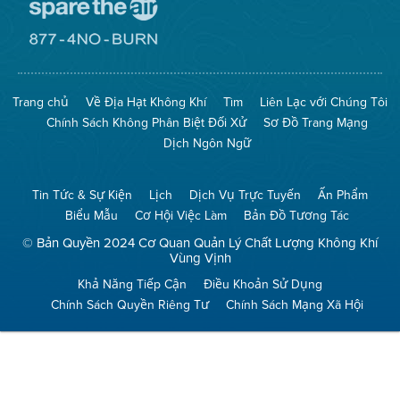
Đến
Trang
Mạng
Đến
Spare
Trang
The
Mạng
Air
8774
Trang chủ
Về Địa Hạt Không Khí
Tìm
Liên Lạc với Chúng Tôi
(Bảo
No
Toàn
Burn
Chính Sách Không Phân Biệt Đối Xử
Sơ Đồ Trang Mạng
Không
(Không
Khí)
Đốt)
Dịch Ngôn Ngữ
Tin Tức & Sự Kiện
Lịch
Dịch Vụ Trực Tuyến
Ấn Phẩm
Biểu Mẫu
Cơ Hội Việc Làm
Bản Đồ Tương Tác
© Bản Quyền 2024 Cơ Quan Quản Lý Chất Lượng Không Khí
Vùng Vịnh
Khả Năng Tiếp Cận
Điều Khoản Sử Dụng
Chính Sách Quyền Riêng Tư
Chính Sách Mạng Xã Hội