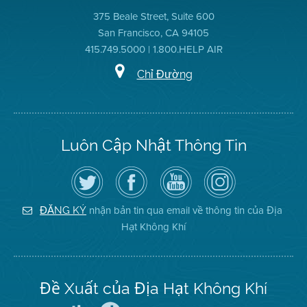
375 Beale Street, Suite 600
San Francisco, CA 94105
415.749.5000 | 1.800.HELP AIR
Chỉ Đường
Luôn Cập Nhật Thông Tin
Hãy
Truy
Kênh
Air
theo
cập
YouTube
District
dõi
Trang
của
on
Địa
Facebook
Địa
Instagram
Hạt
của
Hạt
nhận bản tin qua email về thông tin của Địa
ĐĂNG KÝ
Không
Địa
Không
Hạt Không Khí
Khí
Hạt
Khí
trên
Twitter
Đề Xuất của Địa Hạt Không Khí