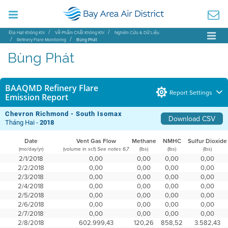
Địa Hạt Không Khí
Về Phẩm Chất Không Khí
Nghiên Cứu & Dữ Liệu
Refinery Flare Monitoring
Bùng Phát
Bùng Phát
BAAQMD Refinery Flare
Report Settings
Emission Report
Chevron Richmond - South Isomax
Download CSV
Tháng Hai -
2018
Date
Vent Gas Flow
Methane
NMHC
Sulfur Dioxide
(mo/day/yr)
(volume in scf)
(lbs)
(lbs)
(lbs)
See notes 6,7
2/1/2018
0,00
0,00
0,00
0,00
2/2/2018
0,00
0,00
0,00
0,00
2/3/2018
0,00
0,00
0,00
0,00
2/4/2018
0,00
0,00
0,00
0,00
2/5/2018
0,00
0,00
0,00
0,00
2/6/2018
0,00
0,00
0,00
0,00
2/7/2018
0,00
0,00
0,00
0,00
2/8/2018
602.999,43
120,26
858,52
3.582,43