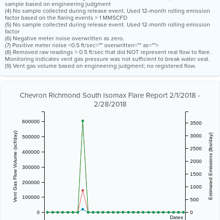
sample based on engineering judgment
(4) No sample collected during release event. Used 12-month rolling emission
factor based on the flaring events > 1 MMSCFD
(5) No sample collected during release event. Used 12-month rolling emission
factor
(6) Negative meter noise overwritten as zero.
(7) Positive meter noise <0.5 ft/sec="" overwritten="" as="">
(8) Removed raw readings > 0.5 ft/sec that did NOT represent real flow to flare.
Monitoring indicates vent gas pressure was not sufficient to break water seal.
(9) Vent gas volume based on engineering judgment; no registered flow.
Chevron Richmond South Isomax Flare Report 2/1/2018 -
2/28/2018
600000
3500
Vent Gas Flow Volume (scf/day)
Estimated Emissions (lbs/day)
3000
500000
2500
400000
2000
300000
1500
200000
1000
100000
500
0
0
Dates