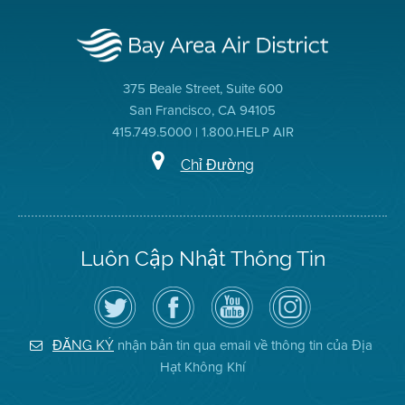
375 Beale Street, Suite 600
San Francisco, CA 94105
415.749.5000 | 1.800.HELP AIR
Chỉ Đường
Luôn Cập Nhật Thông Tin
Hãy
Truy
Kênh
Air
theo
cập
YouTube
District
dõi
Trang
của
on
Địa
Facebook
Địa
Instagram
Hạt
của
Hạt
nhận bản tin qua email về thông tin của Địa
ĐĂNG KÝ
Không
Địa
Không
Hạt Không Khí
Khí
Hạt
Khí
trên
Twitter