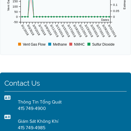
150
0.1
100
0.05
50
0
0
Dates
-50
3/1/2018
3/3/2018
3/5/2018
3/7/2018
3/9/2018
3/11/2018
3/13/2018
3/15/2018
3/17/2018
3/19/2018
3/21/2018
3/23/2018
3/25/2018
3/27/2018
3/29/2018
3/31/2018
Vent Gas Flow
Methane
NMHC
Sulfur Dioxide
Contact Us
Thông Tin Tổng Quát
415 749-4900
Giám Sát Không Khí
415 749-4985