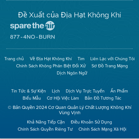
Đề Xuất của Địa Hạt Không Khí
Đến
Trang
Mạng
Đến
Spare
Trang
The
Mạng
Air
8774
Trang chủ
Về Địa Hạt Không Khí
Tìm
Liên Lạc với Chúng Tôi
(Bảo
No
Toàn
Burn
Chính Sách Không Phân Biệt Đối Xử
Sơ Đồ Trang Mạng
Không
(Không
Khí)
Đốt)
Dịch Ngôn Ngữ
Tin Tức & Sự Kiện
Lịch
Dịch Vụ Trực Tuyến
Ấn Phẩm
Biểu Mẫu
Cơ Hội Việc Làm
Bản Đồ Tương Tác
© Bản Quyền 2024 Cơ Quan Quản Lý Chất Lượng Không Khí
Vùng Vịnh
Khả Năng Tiếp Cận
Điều Khoản Sử Dụng
Chính Sách Quyền Riêng Tư
Chính Sách Mạng Xã Hội