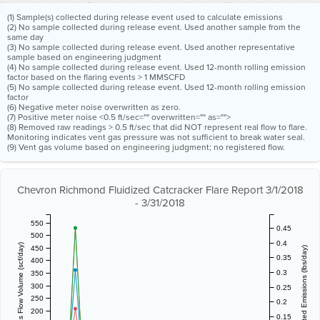
(1) Sample(s) collected during release event used to calculate emissions
(2) No sample collected during release event. Used another sample from the
same day
(3) No sample collected during release event. Used another representative
sample based on engineering judgment
(4) No sample collected during release event. Used 12-month rolling emission
factor based on the flaring events > 1 MMSCFD
(5) No sample collected during release event. Used 12-month rolling emission
factor
(6) Negative meter noise overwritten as zero.
(7) Positive meter noise <0.5 ft/sec="" overwritten="" as="">
(8) Removed raw readings > 0.5 ft/sec that did NOT represent real flow to flare.
Monitoring indicates vent gas pressure was not sufficient to break water seal.
(9) Vent gas volume based on engineering judgment; no registered flow.
Chevron Richmond Fluidized Catcracker Flare Report 3/1/2018
- 3/31/2018
550
0.45
500
0.4
Vent Gas Flow Volume (scf/day)
450
Estimated Emissions (lbs/day)
0.35
400
0.3
350
300
0.25
250
0.2
200
0.15