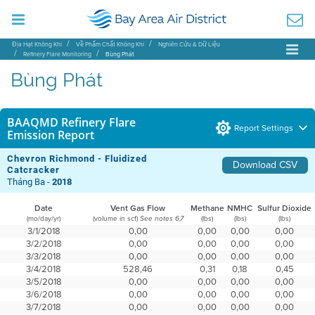
Địa Hạt Không Khí
Về Phẩm Chất Không Khí
Nghiên Cứu & Dữ Liệu
Refinery Flare Monitoring
Bùng Phát
Bùng Phát
BAAQMD Refinery Flare
Report Settings
Emission Report
Chevron Richmond - Fluidized
Download CSV
Catcracker
Tháng Ba -
2018
Date
Vent Gas Flow
Methane
NMHC
Sulfur Dioxide
(mo/day/yr)
(volume in scf)
(lbs)
(lbs)
(lbs)
See notes 6,7
3/1/2018
0,00
0,00
0,00
0,00
3/2/2018
0,00
0,00
0,00
0,00
3/3/2018
0,00
0,00
0,00
0,00
3/4/2018
528,46
0,31
0,18
0,45
3/5/2018
0,00
0,00
0,00
0,00
3/6/2018
0,00
0,00
0,00
0,00
3/7/2018
0,00
0,00
0,00
0,00