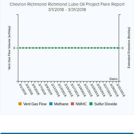
Chevron Richmond Richmond Lube Oil Project Flare Report
3/1/2018 - 3/31/2018
Vent Gas Flow Volume (scf/day)
Estimated Emissions (lbs/day)
0
0
Dates
3/1/2018
3/3/2018
3/5/2018
3/7/2018
3/9/2018
3/11/2018
3/13/2018
3/15/2018
3/17/2018
3/19/2018
3/21/2018
3/23/2018
3/25/2018
3/27/2018
3/29/2018
3/31/2018
Vent Gas Flow
Methane
NMHC
Sulfur Dioxide