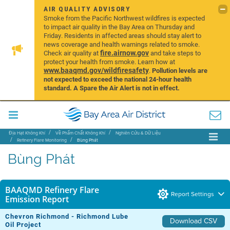
AIR QUALITY ADVISORY
Smoke from the Pacific Northwest wildfires is expected
to impact air quality in the Bay Area on Thursday and
Friday. Residents in affected areas should stay alert to
news coverage and health warnings related to smoke.
fire.airnow.gov
Check air quality at
and take steps to
protect your health from smoke. Learn how at
www.baaqmd.gov/wildfiresafety
.
Pollution levels are
not expected to exceed the national 24-hour health
standard. A Spare the Air Alert is not in effect.
Địa Hạt Không Khí
Về Phẩm Chất Không Khí
Nghiên Cứu & Dữ Liệu
Refinery Flare Monitoring
Bùng Phát
Bùng Phát
BAAQMD Refinery Flare
Report Settings
Emission Report
Chevron Richmond - Richmond Lube
Download CSV
Oil Project