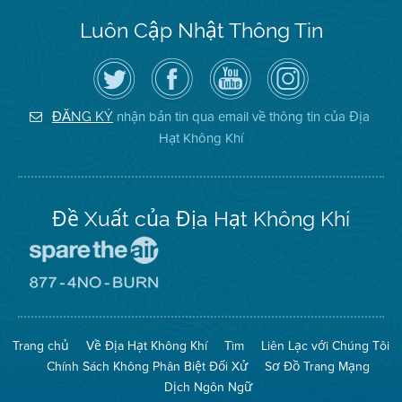
Luôn Cập Nhật Thông Tin
Hãy
Truy
Kênh
Air
theo
cập
YouTube
District
dõi
Trang
của
on
Địa
Facebook
Địa
Instagram
Hạt
của
Hạt
nhận bản tin qua email về thông tin của Địa
ĐĂNG KÝ
Không
Địa
Không
Hạt Không Khí
Khí
Hạt
Khí
trên
Twitter
Đề Xuất của Địa Hạt Không Khí
Đến
Trang
Mạng
Đến
Spare
Trang
The
Mạng
Air
8774
Trang chủ
Về Địa Hạt Không Khí
Tìm
Liên Lạc với Chúng Tôi
(Bảo
No
Toàn
Burn
Chính Sách Không Phân Biệt Đối Xử
Sơ Đồ Trang Mạng
Không
(Không
Khí)
Đốt)
Dịch Ngôn Ngữ