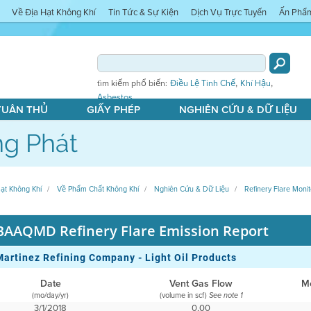
Về Địa Hạt Không Khí
Tin Tức & Sự Kiện
Dịch Vụ Trực Tuyến
Ấn Phẩ
,
,
tìm kiếm phổ biến:
Điều Lệ Tinh Chế
Khí Hậu
Asbestos
 TUÂN THỦ
GIẤY PHÉP
NGHIÊN CỨU & DỮ LIỆU
g Phát
ạt Không Khí
Về Phẩm Chất Không Khí
Nghiên Cứu & Dữ Liệu
Refinery Flare Monit
BAAQMD Refinery Flare Emission Report
Martinez Refining Company - Light Oil Products
Date
Vent Gas Flow
M
(mo/day/yr)
(volume in scf)
See note 1
3/1/2018
0,00