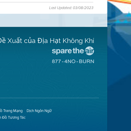
Last Updated: 03/08/2023
Đề Xuất của Địa Hạt Không Khí
Đến
Trang
Đến
Mạng
Trang
Spare
Mạng
The
8774
Air
No
(Bảo
Burn
Toàn
(Không
Không
Đốt)
Khí)
ồ Trang Mạng
Dịch Ngôn Ngữ
n Đồ Tương Tác