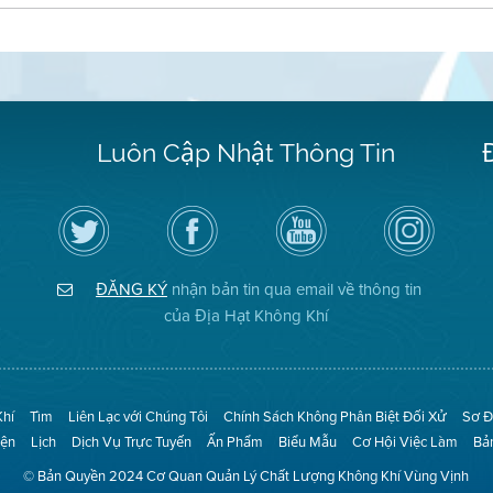
Luôn Cập Nhật Thông Tin
Hãy
Truy
Kênh
Air
theo
cập
YouTube
District
dõi
Trang
của
on
Địa
Facebook
Địa
Instagram
Hạt
của
Hạt
ĐĂNG KÝ
nhận bản tin qua email về thông tin
Không
Địa
Không
Khí
Hạt
Khí
của Địa Hạt Không Khí
trên
Twitter
Khí
Tìm
Liên Lạc với Chúng Tôi
Chính Sách Không Phân Biệt Đối Xử
Sơ Đ
iện
Lịch
Dịch Vụ Trực Tuyến
Ấn Phẩm
Biểu Mẫu
Cơ Hội Việc Làm
Bả
© Bản Quyền 2024 Cơ Quan Quản Lý Chất Lượng Không Khí Vùng Vịnh