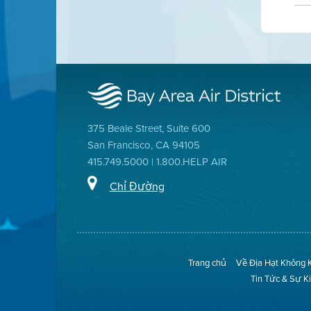
375 Beale Street, Suite 600
San Francisco, CA 94105
415.749.5000 | 1.800.HELP AIR
Chỉ Đường
Trang chủ
Về Địa Hạt Không 
Tin Tức & Sự K