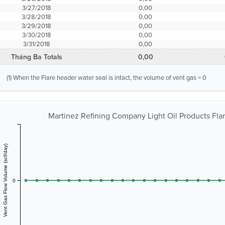
3/27/2018
0,00
3/28/2018
0,00
3/29/2018
0,00
3/30/2018
0,00
3/31/2018
0,00
Tháng Ba Totals
0,00
(1) When the Flare header water seal is intact, the volume of vent gas = 0
Martinez Refining Company Light Oil Products Flar
Vent Gas Flow Volume (scf/day)
0