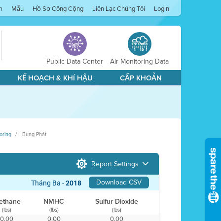
m
Mẫu
Hồ Sơ Công Cộng
Liên Lạc Chúng Tôi
Login
Public Data Center
Air Monitoring Data
KẾ HOẠCH & KHÍ HẬU
CẤP KHOẢN
oring
Bùng Phát
Report Settings
Download CSV
Tháng Ba -
2018
ethane
NMHC
Sulfur Dioxide
(lbs)
(lbs)
(lbs)
0,00
0,00
0,00