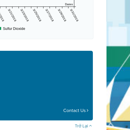
Dates
/2018
3/21/2018
3/23/2018
3/25/2018
3/27/2018
3/29/2018
3/31/2018
Sulfur Dioxide
Contact Us
Trở Lại