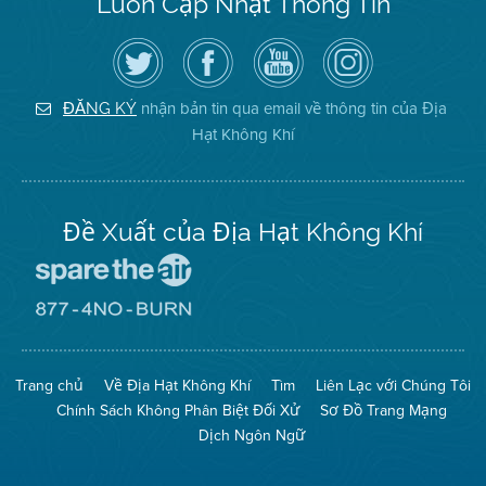
Luôn Cập Nhật Thông Tin
Hãy
Truy
Kênh
Air
theo
cập
YouTube
District
dõi
Trang
của
on
Địa
Facebook
Địa
Instagram
Hạt
của
Hạt
nhận bản tin qua email về thông tin của Địa
ĐĂNG KÝ
Không
Địa
Không
Hạt Không Khí
Khí
Hạt
Khí
trên
Twitter
Đề Xuất của Địa Hạt Không Khí
Đến
Trang
Mạng
Đến
Spare
Trang
The
Mạng
Air
8774
Trang chủ
Về Địa Hạt Không Khí
Tìm
Liên Lạc với Chúng Tôi
(Bảo
No
Toàn
Burn
Chính Sách Không Phân Biệt Đối Xử
Sơ Đồ Trang Mạng
Không
(Không
Khí)
Đốt)
Dịch Ngôn Ngữ