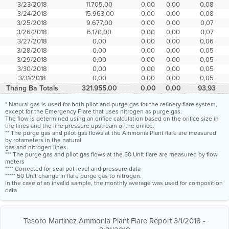
3/23/2018
11.705,00
0,00
0,00
0,08
3/24/2018
15.963,00
0,00
0,00
0,08
3/25/2018
9.677,00
0,00
0,00
0,07
3/26/2018
6.170,00
0,00
0,00
0,07
3/27/2018
0,00
0,00
0,00
0,06
3/28/2018
0,00
0,00
0,00
0,05
3/29/2018
0,00
0,00
0,00
0,05
3/30/2018
0,00
0,00
0,00
0,05
3/31/2018
0,00
0,00
0,00
0,05
Tháng Ba Totals
321.955,00
0,00
0,00
93,93
* Natural gas is used for both pilot and purge gas for the refinery flare system,
except for the Emergency Flare that uses nitrogen as purge gas.
The flow is determined using an orifice calculation based on the orifice size in
the lines and the line pressure upstream of the orifice.
** The purge gas and pilot gas flows at the Ammonia Plant flare are measured
by rotameters in the natural
gas and nitrogen lines.
*** The purge gas and pilot gas flows at the 50 Unit flare are measured by flow
meters
**** Corrected for seal pot level and pressure data
***** 50 Unit change in flare purge gas to nitrogen.
In the case of an invalid sample, the monthly average was used for composition
data
Tesoro Martinez Ammonia Plant Flare Report 3/1/2018 -