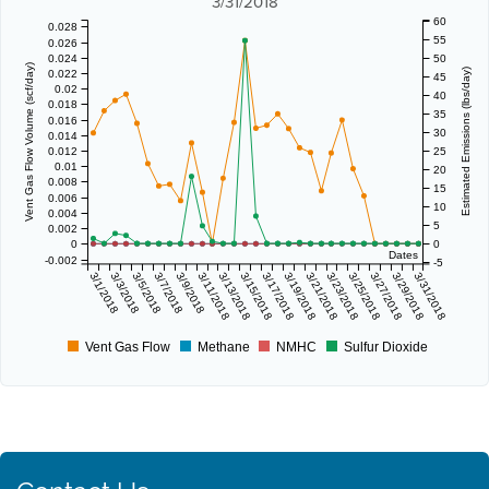
3/31/2018
60
0.028
55
0.026
0.024
50
Vent Gas Flow Volume (scf/day)
Estimated Emissions (lbs/day)
0.022
45
0.02
40
0.018
35
0.016
30
0.014
0.012
25
0.01
20
0.008
15
0.006
10
0.004
5
0.002
0
0
Dates
-0.002
-5
3/1/2018
3/3/2018
3/5/2018
3/7/2018
3/9/2018
3/11/2018
3/13/2018
3/15/2018
3/17/2018
3/19/2018
3/21/2018
3/23/2018
3/25/2018
3/27/2018
3/29/2018
3/31/2018
Vent Gas Flow
Methane
NMHC
Sulfur Dioxide