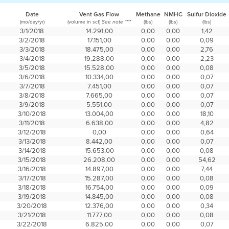
Date
Vent Gas Flow
Methane
NMHC
Sulfur Dioxide
(mo/day/yr)
(volume in scf)
(lbs)
(lbs)
(lbs)
See note ****
3/1/2018
14.291,00
0,00
0,00
1,42
3/2/2018
17.151,00
0,00
0,00
0,09
3/3/2018
18.475,00
0,00
0,00
2,76
3/4/2018
19.288,00
0,00
0,00
2,23
3/5/2018
15.528,00
0,00
0,00
0,08
3/6/2018
10.334,00
0,00
0,00
0,07
3/7/2018
7.451,00
0,00
0,00
0,07
3/8/2018
7.665,00
0,00
0,00
0,07
3/9/2018
5.551,00
0,00
0,00
0,07
3/10/2018
13.004,00
0,00
0,00
18,10
3/11/2018
6.638,00
0,00
0,00
4,82
3/12/2018
0,00
0,00
0,00
0,64
3/13/2018
8.442,00
0,00
0,00
0,07
3/14/2018
15.653,00
0,00
0,00
0,08
3/15/2018
26.208,00
0,00
0,00
54,62
3/16/2018
14.897,00
0,00
0,00
7,44
3/17/2018
15.287,00
0,00
0,00
0,08
3/18/2018
16.754,00
0,00
0,00
0,09
3/19/2018
14.845,00
0,00
0,00
0,08
3/20/2018
12.376,00
0,00
0,00
0,34
3/21/2018
11.777,00
0,00
0,00
0,08
3/22/2018
6.825,00
0,00
0,00
0,07