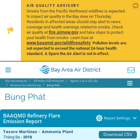
AIR QUALITY ADVISORY
Smoke from the Pacific Northwest wildfires is expected
to impact air quality in the Bay Area on Thursday.
Residents in affected areas should stay alert to news
coverage and health warnings related to smoke. Check
fire.airnow.gov
air quality at
and take steps to protect
your health from smoke. Learn how at
www.baaqmd.gov/wildfiresafety
.
Pollution levels are
not expected to exceed the national 24-hour health
standard. A Spare the Air Alert is not in effect.
Địa Hạt Không Khí
Về Phẩm Chất Không Khí
Nghiên Cứu & Dữ Liệu
Refinery Flare Monitoring
Bùng Phát
Bùng Phát
BAAQMD Refinery Flare
Report Settings
Emission Report
Tesoro Martinez - Ammonia Plant
Download CSV
Tháng Ba -
2018