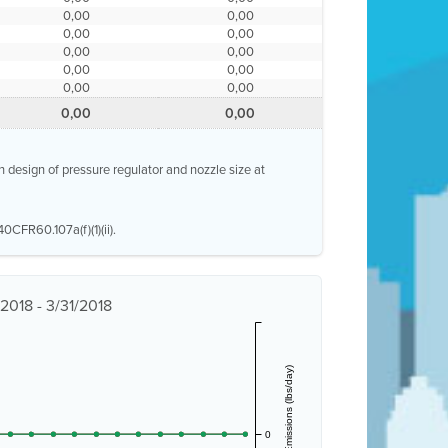
0,00
0,00
0,00
0,00
0,00
0,00
0,00
0,00
0,00
0,00
0,00
0,00
n design of pressure regulator and nozzle size at
0CFR60.107a(f)(1)(ii).
/2018 - 3/31/2018
Estimated Emissions (lbs/day)
0