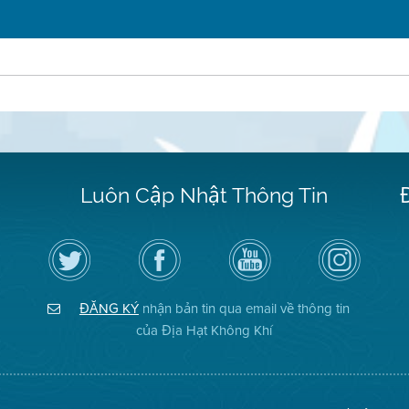
Luôn Cập Nhật Thông Tin
Hãy
Truy
Kênh
Air
theo
cập
YouTube
District
dõi
Trang
của
on
Địa
Facebook
Địa
Instagram
Hạt
của
Hạt
ĐĂNG KÝ
nhận bản tin qua email về thông tin
Không
Địa
Không
Khí
Hạt
Khí
của Địa Hạt Không Khí
trên
Twitter