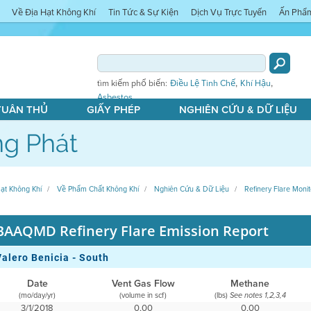
Về Địa Hạt Không Khí
Tin Tức & Sự Kiện
Dịch Vụ Trực Tuyến
Ấn Phẩ
,
,
tìm kiếm phổ biến:
Điều Lệ Tinh Chế
Khí Hậu
Asbestos
 TUÂN THỦ
GIẤY PHÉP
NGHIÊN CỨU & DỮ LIỆU
g Phát
ạt Không Khí
Về Phẩm Chất Không Khí
Nghiên Cứu & Dữ Liệu
Refinery Flare Monit
BAAQMD Refinery Flare Emission Report
Valero Benicia - South
Date
Vent Gas Flow
Methane
(mo/day/yr)
(volume in scf)
(lbs)
See notes 1,2,3,4
3/1/2018
0,00
0,00