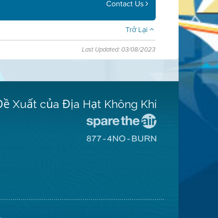
Contact Us
Trở Lại
Last Updated: 03/08/2023
Đề Xuất của Địa Hạt Không Khí
Đến
Trang
Đến
Mạng
Trang
Spare
Mạng
The
8774
Air
No
(Bảo
Burn
Toàn
(Không
Không
Đốt)
Khí)