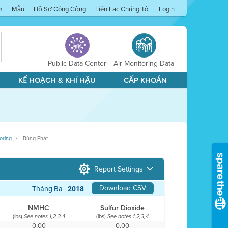
m
Mẫu
Hồ Sơ Công Cộng
Liên Lạc Chúng Tôi
Login
Public Data Center
Air Monitoring Data
KẾ HOẠCH & KHÍ HẬU
CẤP KHOẢN
oring
Bùng Phát
Report Settings
Download CSV
Tháng Ba -
2018
NMHC
Sulfur Dioxide
(lbs)
(lbs)
See notes 1,2,3,4
See notes 1,2,3,4
0,00
0,00