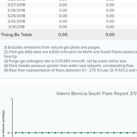
3/27/2018
0,00
0,00
3/28/2018
0,00
0,00
3/29/2018
0,00
0,00
3/30/2018
0,00
0,00
3/31/2018
0,00
0,00
Tháng Ba Totals
0,00
0,00
(1) Excludes emissions from natural gas pilots and purges.
(2) Pilot gas (NG) rates are 4,800 scfd each for North and South Flares based o
flare tip.
(3) Purge gas (nitrogen) rate is 0.00395 mmscfh, set by union orifice size.
(4) Flare header pressure greater than water seal setpoint, corroborating flow.
(5) Raw flow representative of flows between 0.1 - 275 ft/s per 12-11-501.2 and 4
Valero Benicia South Flare Report 3/1
Vent Gas Flow Volume (scf/day)
0