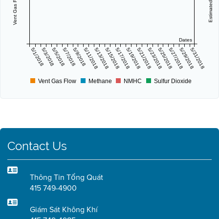
Dates
5/1/2018
5/3/2018
5/5/2018
5/7/2018
5/9/2018
5/11/2018
5/13/2018
5/15/2018
5/17/2018
5/19/2018
5/21/2018
5/23/2018
5/25/2018
5/27/2018
5/29/2018
5/31/2018
Vent Gas Flow
Methane
NMHC
Sulfur Dioxide
Contact Us
Thông Tin Tổng Quát
415 749-4900
Giám Sát Không Khí