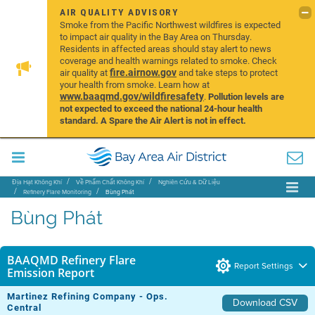
AIR QUALITY ADVISORY
Smoke from the Pacific Northwest wildfires is expected
to impact air quality in the Bay Area on Thursday.
Residents in affected areas should stay alert to news
coverage and health warnings related to smoke. Check
fire.airnow.gov
air quality at
and take steps to protect
your health from smoke. Learn how at
www.baaqmd.gov/wildfiresafety
.
Pollution levels are
not expected to exceed the national 24-hour health
standard. A Spare the Air Alert is not in effect.
Địa Hạt Không Khí
Về Phẩm Chất Không Khí
Nghiên Cứu & Dữ Liệu
Refinery Flare Monitoring
Bùng Phát
Bùng Phát
BAAQMD Refinery Flare
Report Settings
Emission Report
Martinez Refining Company - Ops.
Download CSV
Central