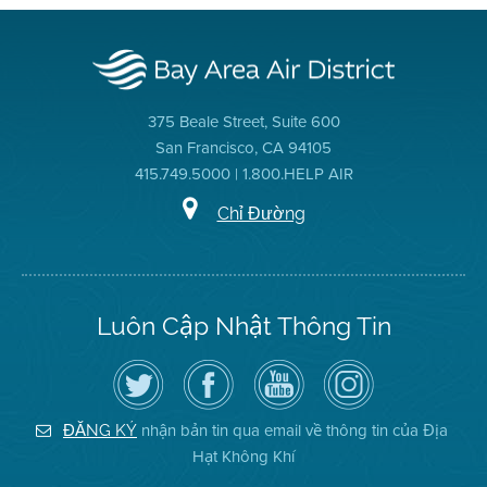
375 Beale Street, Suite 600
San Francisco, CA 94105
415.749.5000 | 1.800.HELP AIR
Chỉ Đường
Luôn Cập Nhật Thông Tin
Hãy
Truy
Kênh
Air
theo
cập
YouTube
District
dõi
Trang
của
on
Địa
Facebook
Địa
Instagram
Hạt
của
Hạt
nhận bản tin qua email về thông tin của Địa
ĐĂNG KÝ
Không
Địa
Không
Hạt Không Khí
Khí
Hạt
Khí
trên
Twitter