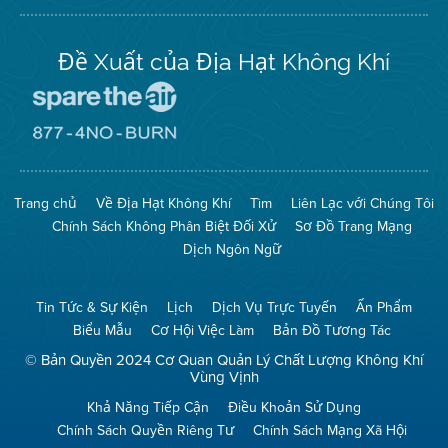
Đề Xuất của Địa Hạt Không Khí
Đến
Trang
Mạng
Đến
Spare
Trang
The
Mạng
Air
8774
Trang chủ
Về Địa Hạt Không Khí
Tìm
Liên Lạc với Chúng Tôi
(Bảo
No
Toàn
Burn
Chính Sách Không Phân Biệt Đối Xử
Sơ Đồ Trang Mạng
Không
(Không
Khí)
Đốt)
Dịch Ngôn Ngữ
Tin Tức & Sự Kiện
Lịch
Dịch Vụ Trực Tuyến
Ấn Phẩm
Biểu Mẫu
Cơ Hội Việc Làm
Bản Đồ Tương Tác
© Bản Quyền 2024 Cơ Quan Quản Lý Chất Lượng Không Khí
Vùng Vịnh
Khả Năng Tiếp Cận
Điều Khoản Sử Dụng
Chính Sách Quyền Riêng Tư
Chính Sách Mạng Xã Hội