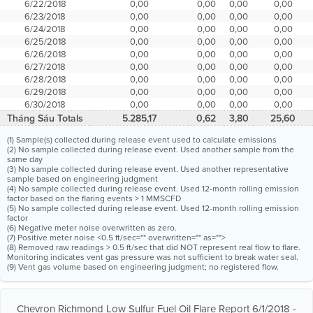
6/22/2018
0,00
0,00
0,00
0,00
6/23/2018
0,00
0,00
0,00
0,00
6/24/2018
0,00
0,00
0,00
0,00
6/25/2018
0,00
0,00
0,00
0,00
6/26/2018
0,00
0,00
0,00
0,00
6/27/2018
0,00
0,00
0,00
0,00
6/28/2018
0,00
0,00
0,00
0,00
6/29/2018
0,00
0,00
0,00
0,00
6/30/2018
0,00
0,00
0,00
0,00
Tháng Sáu Totals
5.285,17
0,62
3,80
25,60
(1) Sample(s) collected during release event used to calculate emissions
(2) No sample collected during release event. Used another sample from the
same day
(3) No sample collected during release event. Used another representative
sample based on engineering judgment
(4) No sample collected during release event. Used 12-month rolling emission
factor based on the flaring events > 1 MMSCFD
(5) No sample collected during release event. Used 12-month rolling emission
factor
(6) Negative meter noise overwritten as zero.
(7) Positive meter noise <0.5 ft/sec="" overwritten="" as="">
(8) Removed raw readings > 0.5 ft/sec that did NOT represent real flow to flare.
Monitoring indicates vent gas pressure was not sufficient to break water seal.
(9) Vent gas volume based on engineering judgment; no registered flow.
Chevron Richmond Low Sulfur Fuel Oil Flare Report 6/1/2018 -