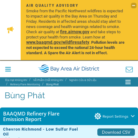
AIR QUALITY ADVISORY
Smoke from the Pacific Northwest wildfires is expected
to impact air quality in the Bay Area on Thursday and
Friday. Residents in affected areas should stay alert to
news coverage and health warnings related to smoke.
fire.airnow.gov
Check air quality at
and take steps to
protect your health from smoke. Learn how at
www.baaqmd.gov/wildfiresafety
.
Pollution levels are
not expected to exceed the national 24-hour health
standard. A Spare the Air Alert is not in effect.
Địa Hạt Không Khí
Về Phẩm Chất Không Khí
Nghiên Cứu & Dữ Liệu
Refinery Flare Monitoring
Bùng Phát
Bùng Phát
BAAQMD Refinery Flare
Report Settings
Emission Report
Chevron Richmond - Low Sulfur Fuel
Download CSV
Oil