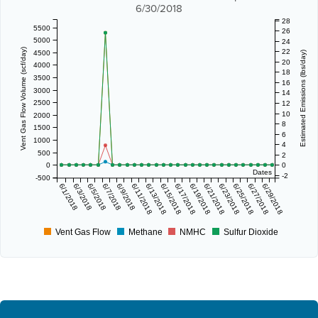
6/30/2018
28
5500
26
5000
24
Vent Gas Flow Volume (scf/day)
22
4500
Estimated Emissions (lbs/day)
20
4000
18
3500
16
3000
14
2500
12
10
2000
8
1500
6
1000
4
500
2
0
0
Dates
-2
-500
6/1/2018
6/3/2018
6/5/2018
6/7/2018
6/9/2018
6/11/2018
6/13/2018
6/15/2018
6/17/2018
6/19/2018
6/21/2018
6/23/2018
6/25/2018
6/27/2018
6/29/2018
Vent Gas Flow
Methane
NMHC
Sulfur Dioxide