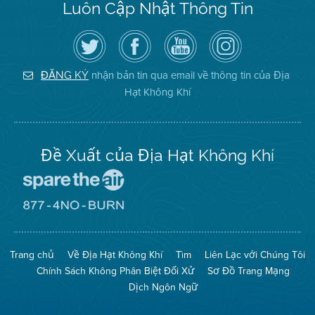
Luôn Cập Nhật Thông Tin
Hãy
Truy
Kênh
Air
theo
cập
YouTube
District
dõi
Trang
của
on
Địa
Facebook
Địa
Instagram
Hạt
của
Hạt
nhận bản tin qua email về thông tin của Địa
ĐĂNG KÝ
Không
Địa
Không
Hạt Không Khí
Khí
Hạt
Khí
trên
Twitter
Đề Xuất của Địa Hạt Không Khí
Đến
Trang
Mạng
Đến
Spare
Trang
The
Mạng
Air
8774
Trang chủ
Về Địa Hạt Không Khí
Tìm
Liên Lạc với Chúng Tôi
(Bảo
No
Toàn
Burn
Chính Sách Không Phân Biệt Đối Xử
Sơ Đồ Trang Mạng
Không
(Không
Khí)
Đốt)
Dịch Ngôn Ngữ